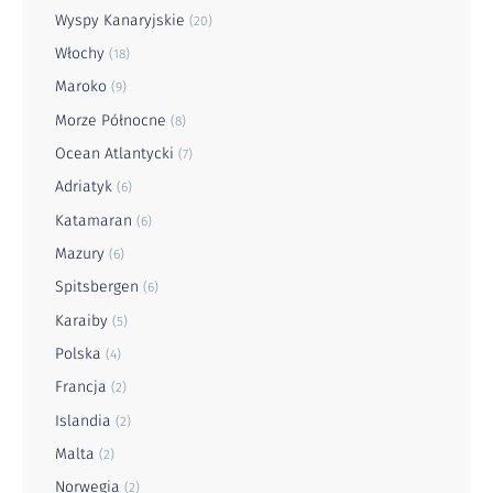
Wyspy Kanaryjskie
(20)
Włochy
(18)
Maroko
(9)
Morze Północne
(8)
Ocean Atlantycki
(7)
Adriatyk
(6)
Katamaran
(6)
Mazury
(6)
Spitsbergen
(6)
Karaiby
(5)
Polska
(4)
Francja
(2)
Islandia
(2)
Malta
(2)
Norwegia
(2)