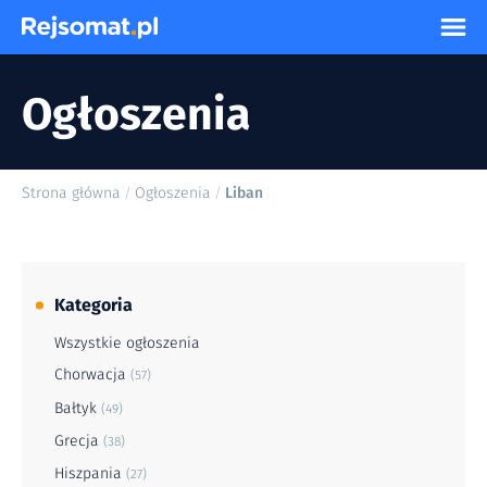
Ogłoszenia
Strona główna
Ogłoszenia
Liban
/
/
Kategoria
Wszystkie ogłoszenia
Chorwacja
(57)
Bałtyk
(49)
Grecja
(38)
Hiszpania
(27)