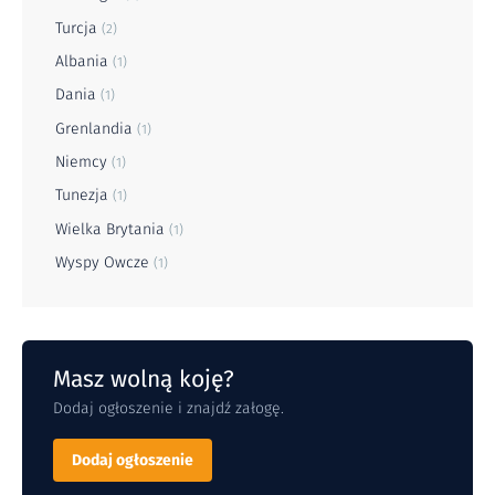
Turcja
(2)
Albania
(1)
Dania
(1)
Grenlandia
(1)
Niemcy
(1)
Tunezja
(1)
Wielka Brytania
(1)
Wyspy Owcze
(1)
Masz wolną koję?
Dodaj ogłoszenie i znajdź załogę.
Dodaj ogłoszenie