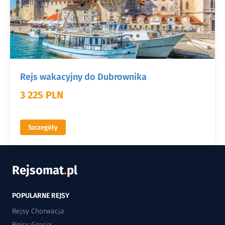
Rejs wakacyjny do Dubrownika
3 225 PLN
Szczegóły
Rejsomat
.
pl
POPULARNE REJSY
Rejsy Chorwacja
Rejsy Grecja