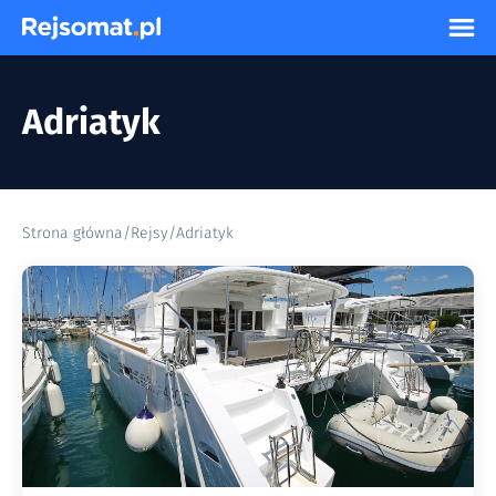
Adriatyk
Strona główna
/
Rejsy
/
Adriatyk