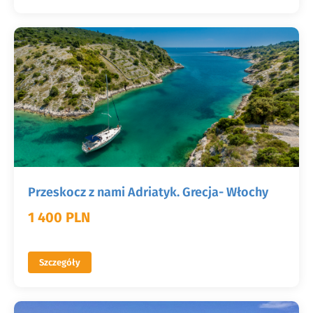
Przeskocz z nami Adriatyk. Grecja- Włochy
1 400 PLN
Szczegóły