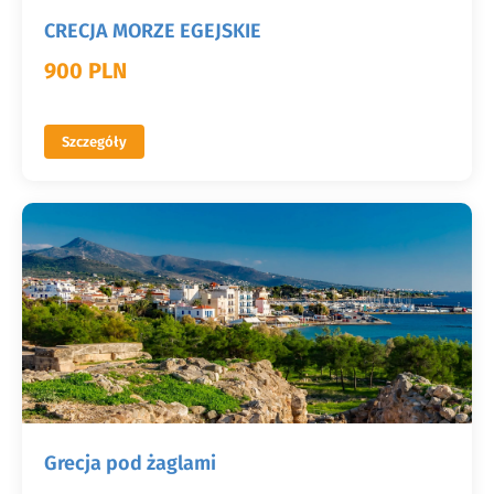
CRECJA MORZE EGEJSKIE
900 PLN
Szczegóły
Grecja pod żaglami