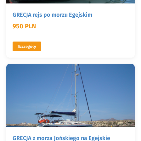
GRECJA rejs po morzu Egejskim
950 PLN
Szczegóły
GRECJA z morza Jońskiego na Egejskie