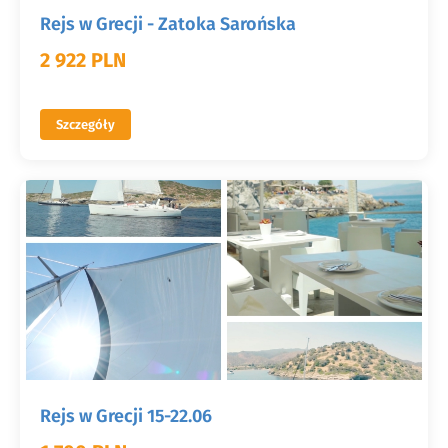
Rejs w Grecji - Zatoka Sarońska
2 922 PLN
Szczegóły
Rejs w Grecji 15-22.06