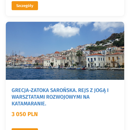
Szczegóły
GRECJA-ZATOKA SAROŃSKA. REJS Z JOGĄ I
WARSZTATAMI ROZWOJOWYMI NA
KATAMARANIE.
3 050 PLN