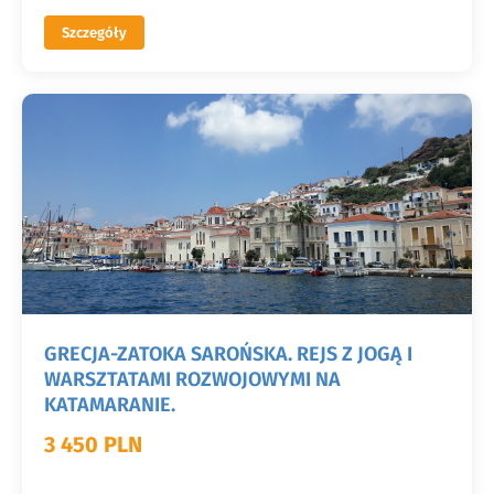
Szczegóły
GRECJA-ZATOKA SAROŃSKA. REJS Z JOGĄ I
WARSZTATAMI ROZWOJOWYMI NA
KATAMARANIE.
3 450 PLN