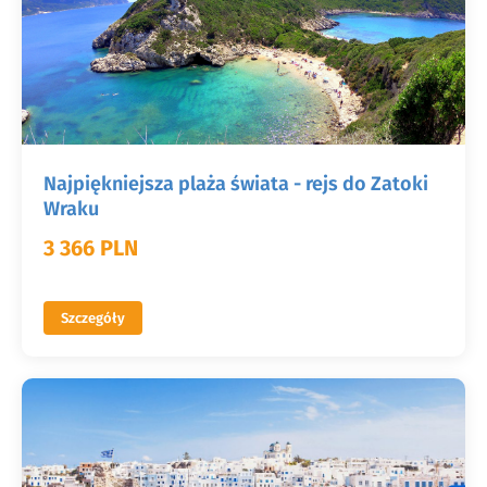
Najpiękniejsza plaża świata - rejs do Zatoki
Wraku
3 366 PLN
Szczegóły