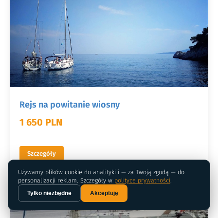
Rejs na powitanie wiosny
1 650 PLN
Szczegóły
Używamy plików cookie do analityki i — za Twoją zgodą — do
personalizacji reklam. Szczegóły w
polityce prywatności
.
Tylko niezbędne
Akceptuję