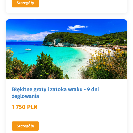
Szczegóły
Błękitne groty i zatoka wraku - 9 dni
żeglowania
1 750 PLN
Szczegóły