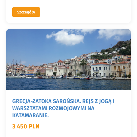
Szczegóły
GRECJA-ZATOKA SAROŃSKA. REJS Z JOGĄ I
WARSZTATAMI ROZWOJOWYMI NA
KATAMARANIE.
3 450 PLN