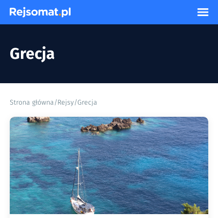
Grecja
Strona główna
/
Rejsy
/
Grecja