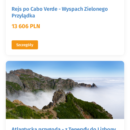
Rejs po Cabo Verde - Wyspach Zielonego
Przylądka
13 606 PLN
Szczegóły
Atlantycka przygoda - z Teneryfy do Lizbony