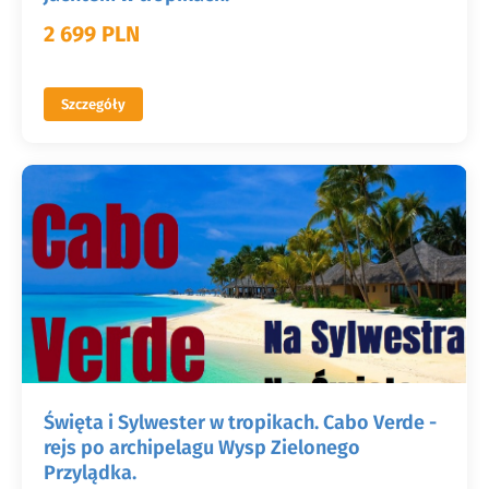
2 699 PLN
Szczegóły
Święta i Sylwester w tropikach. Cabo Verde -
rejs po archipelagu Wysp Zielonego
Przylądka.