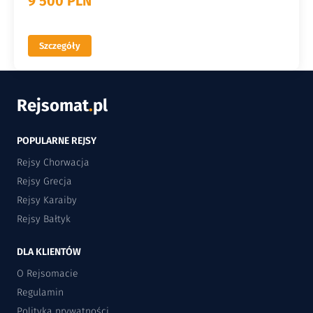
9 500 PLN
Szczegóły
Rejsomat
.
pl
POPULARNE REJSY
Rejsy Chorwacja
Rejsy Grecja
Rejsy Karaiby
Rejsy Bałtyk
DLA KLIENTÓW
O Rejsomacie
Regulamin
Polityka prywatności