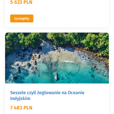
5 633 PLN
Szczegóły
Seszele czyli żeglowanie na Oceanie
Indyjskim
7 483 PLN