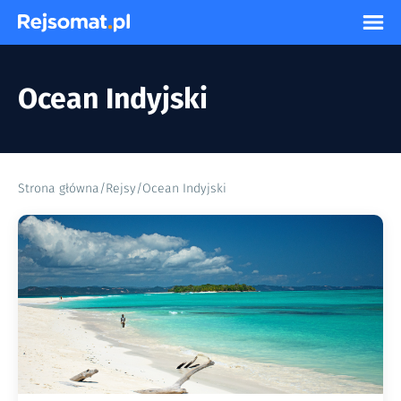
Ocean Indyjski
Strona główna
/
Rejsy
/
Ocean Indyjski