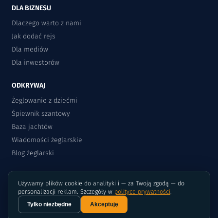
DLA BIZNESU
Dlaczego warto z nami
Jak dodać rejs
Dla mediów
Dla inwestorów
ODKRYWAJ
Żeglowanie z dziećmi
Śpiewnik szantowy
Baza jachtów
Wiadomości żeglarskie
Blog żeglarski
Używamy plików cookie do analityki i — za Twoją zgodą — do
personalizacji reklam. Szczegóły w
polityce prywatności
.
Tylko niezbędne
Akceptuję
©2015-2026 Rejsomat.pl