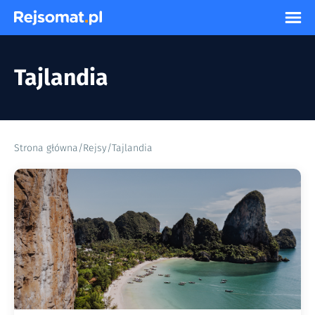
Tajlandia
Strona główna
/
Rejsy
/
Tajlandia