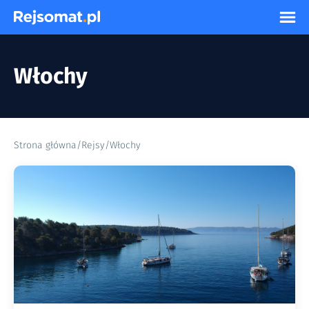
Włochy
Strona główna
/
Rejsy
/
Włochy