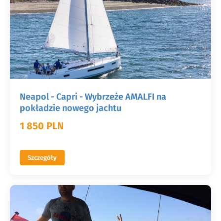
Neapol - Capri - Wybrzeże AMALFI na
pokładzie nowego jachtu
1 850 PLN
Szczegóły