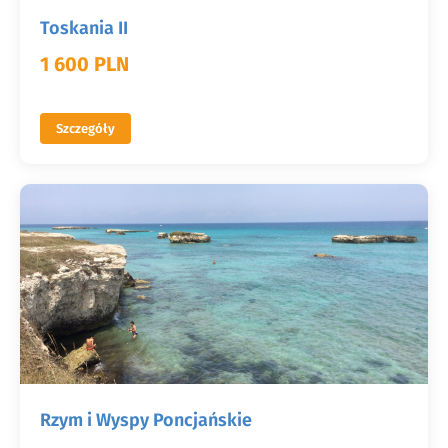
Toskania II
1 600 PLN
Szczegóły
Rzym i Wyspy Poncjańskie