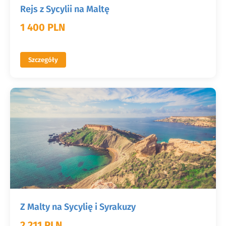
Rejs z Sycylii na Maltę
1 400 PLN
Szczegóły
Z Malty na Sycylię i Syrakuzy
2 211 PLN