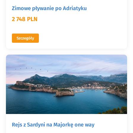
Zimowe pływanie po Adriatyku
2 748 PLN
Szczegóły
Rejs z Sardyni na Majorkę one way