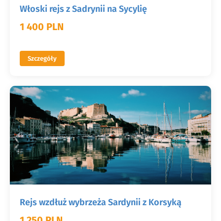
Włoski rejs z Sadrynii na Sycylię
1 400 PLN
Szczegóły
Rejs wzdłuż wybrzeża Sardynii z Korsyką
1 250 PLN