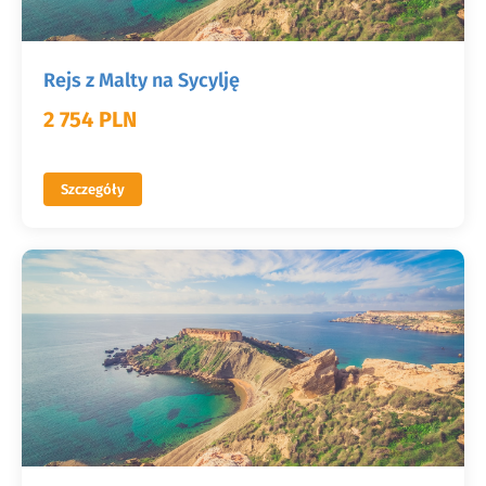
Rejs z Malty na Sycylję
2 754 PLN
Szczegóły