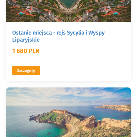
Ostanie miejsca - rejs Sycylia i Wyspy
Liparyjskie
1 680 PLN
Szczegóły