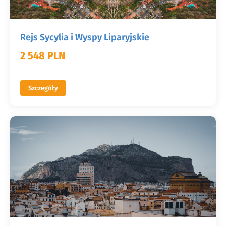
Rejs Sycylia i Wyspy Liparyjskie
2 548 PLN
Szczegóły