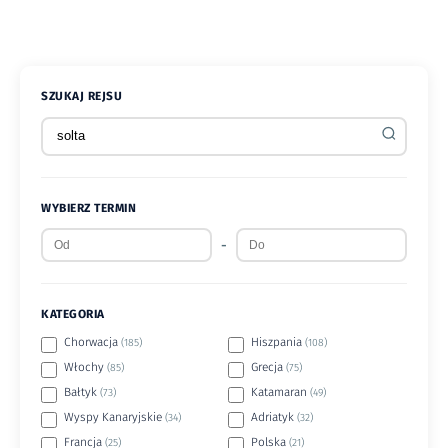
SZUKAJ REJSU
WYBIERZ TERMIN
-
KATEGORIA
Chorwacja
Hiszpania
(185)
(108)
Włochy
Grecja
(85)
(75)
Bałtyk
Katamaran
(73)
(49)
Wyspy Kanaryjskie
Adriatyk
(34)
(32)
Francja
Polska
(25)
(21)