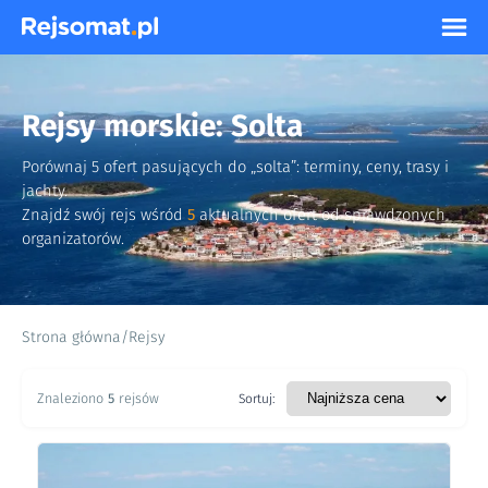
Rejsy morskie: Solta
Porównaj 5 ofert pasujących do „solta”: terminy, ceny, trasy i
jachty.
Znajdź swój rejs wśród
5
aktualnych ofert od sprawdzonych
organizatorów.
Strona główna
/
Rejsy
Znaleziono
5
rejsów
Sortuj: