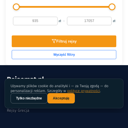
-
zł
zł
Filtruj rejsy
Wyczyść filtry
Rejsomat
.
pl
Używamy plików cookie do analityki i — za Twoją zgodą — do
personalizacji reklam. Szczegóły w
polityce prywatności
.
POPULARNE REJSY
Tylko niezbędne
Akceptuję
Rejsy Chorwacja
Rejsy Grecja
Rejsy Karaiby
Rejsy Bałtyk