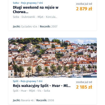
Solta - Rejs grupowy 7 dni
osoba już od
Długi weekend na rejsie w
2 879 zł
Chorwa...
Solta - Dubrownik - Mljet - Korcula...
Jacht:
Cyclades 43.4
/
Rocznik:
2007
Split - Rejs grupowy 7 dni
osoba już od
Rejs wakacyjny Split - Hvar - Ml...
2 185 zł
Split - Hvar - Mljet - Vis - Solta
Jacht:
Bavaria 46
/
Rocznik:
2008