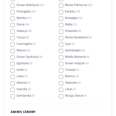
Ocean Atlantycki
Morze Północne
(21)
(20)
Portugalia
Karaiby
(20)
(19)
Maroko
Norwegia
(17)
(16)
Dania
Malta
(14)
(11)
Szwecja
Holandia
(10)
(9)
Turcja
Morze Norweskie
(8)
(8)
Czarnogóra
Cypr
(7)
(7)
Mazury
Spitsbergen
(6)
(6)
Ocean Spokojny
Wielka Brytania
(6)
(5)
Egzotyka
Ocean Indyjski
(5)
(4)
Izrael
Tunezja
(4)
(4)
Litwa
Niemcy
(3)
(3)
Albania
Tajlandia
(3)
(2)
Islandia
Liban
(2)
(1)
Grenlandia
Wyspy Owcze
(1)
(1)
ZAKRES CENOWY