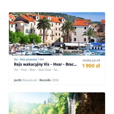
Vis - Rejs grupowy 7 dni
osoba już od
Rejs wakacyjny Vis - Hvar - Brac...
1 900 zł
Vis - Hvar - Brac - Stari Grad - So...
Jacht:
Bavaria 46
/
Rocznik:
2008