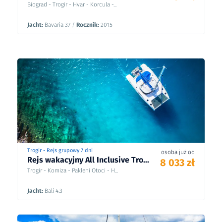
Biograd - Trogir - Hvar - Korcula -...
Jacht:
Bavaria 37
/
Rocznik:
2015
Trogir - Rejs grupowy 7 dni
osoba już od
Rejs wakacyjny All Inclusive Tro...
8 033 zł
Trogir - Komiza - Pakleni Otoci - H...
Jacht:
Bali 4.3