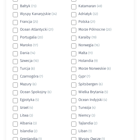
Bałtyk
Katamaran
(73)
(49)
Wyspy Kanaryjskie
Adriatyk
(34)
(32)
Francja
Polska
(25)
(21)
Ocean Atlantycki
Morze Północne
(21)
(20)
Portugalia
Karaiby
(20)
(19)
Maroko
Norwegia
(17)
(16)
Dania
Malta
(14)
(11)
Szwecja
Holandia
(10)
(9)
Turcja
Morze Norweskie
(8)
(8)
Czarnogóra
Cypr
(7)
(7)
Mazury
Spitsbergen
(6)
(6)
Ocean Spokojny
Wielka Brytania
(6)
(5)
Egzotyka
Ocean Indyjski
(5)
(4)
Izrael
Tunezja
(4)
(4)
Litwa
Niemcy
(3)
(3)
Albania
Tajlandia
(3)
(2)
Islandia
Liban
(2)
(1)
Grenlandia
Wyspy Owcze
(1)
(1)