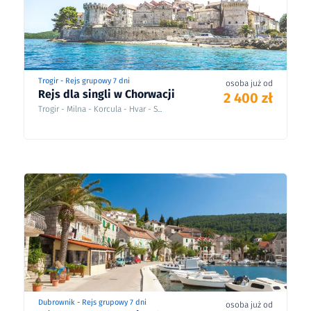
Trogir - Rejs grupowy 7 dni
osoba już od
Rejs dla singli w Chorwacji
2 400 zł
Trogir - Milna - Korcula - Hvar - S...
Dubrownik - Rejs grupowy 7 dni
osoba już od