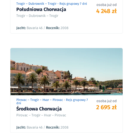
Trogir – Dubrownik – Trogir - Rejs grupowy 7 dni
osoba już od
Południowa Chorwacja
4 248 zł
Trogir – Dubrownik – Trogir
Jacht:
Bavaria 46
/
Rocznik:
2008
Pirovac – Trogir – Hvar – Pirovac - Rejs grupowy 7
osoba już od
dni
2 695 zł
Środkowa Chorwacja
Pirovac – Trogir – Hvar – Pirovac
Jacht:
Bavaria 46
/
Rocznik:
2008