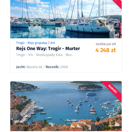
4 248 zł
8
5310 zł
08/08 - 14/08/26
/
8
od
Trogir - Rejs grupowy 7 dni
osoba już od
Rejs One Way: Trogir - Murter
4 248 zł
Trogir - Vis - Wodospady Krka - Mur...
Jacht:
Bavaria 46
/
Rocznik:
2008
NOWOŚĆ