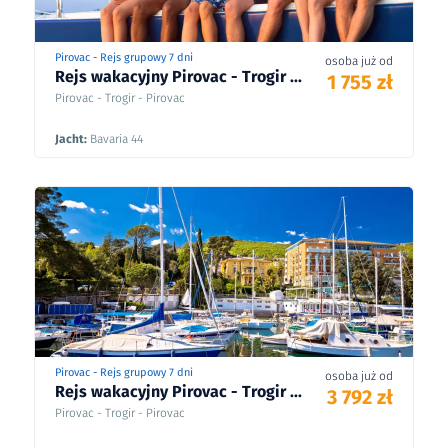
Pirovac - Rejs grupowy 7 dni
osoba już od
Rejs wakacyjny Pirovac - Trogir ...
1 755 zł
Pirovac - Trogir - Pirovac
Jacht:
Bavaria 44
Pirovac - Rejs grupowy 7 dni
osoba już od
Rejs wakacyjny Pirovac - Trogir ...
3 792 zł
Pirovac - Trogir - Pirovac