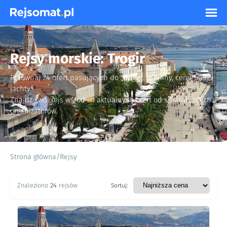
Rejsy morskie: Trogir
Porównaj 24 ofert pasujących do „trogir”: terminy, ceny, trasy i
jachty.
Znajdź swój rejs wśród
24
aktualnych ofert od sprawdzonych
organizatorów.
Strona główna
/
Rejsy
Znaleziono
24
rejsów
Sortuj: