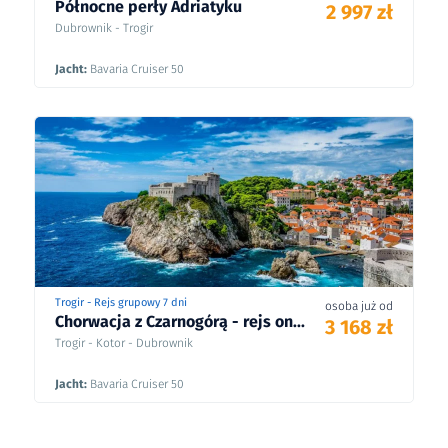
Północne perły Adriatyku
2 997 zł
Dubrownik - Trogir
Jacht:
Bavaria Cruiser 50
Trogir - Rejs grupowy 7 dni
osoba już od
Chorwacja z Czarnogórą - rejs on...
3 168 zł
Trogir - Kotor - Dubrownik
Jacht:
Bavaria Cruiser 50