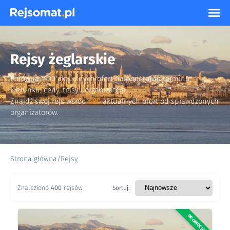
Rejsy żeglarskie
Porównaj 400 aktualnych ofert na podstawie terminu,
kierunku, ceny, trasy i organizatora.
Znajdź swój rejs wśród
400
aktualnych ofert od sprawdzonych
organizatorów.
Strona główna
/
Rejsy
Znaleziono
400
rejsów
Sortuj:
PROMOCJA