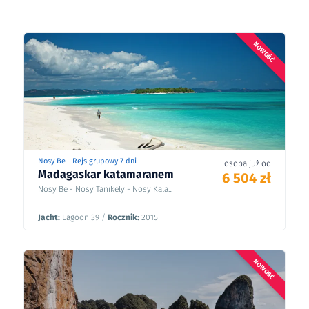
NOWOŚĆ
Nosy Be - Rejs grupowy 7 dni
osoba już od
Madagaskar katamaranem
6 504 zł
Nosy Be - Nosy Tanikely - Nosy Kala...
Jacht:
Lagoon 39
/
Rocznik:
2015
NOWOŚĆ