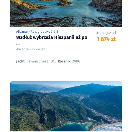
Alicante - Rejs grupowy 7 dni
osoba już od
Wzdłuż wybrzeża Hiszpanii aż po
1 674 zł
...
Alicante - Gibraltar
Jacht:
Bavaria Cruiser 50
/
Rocznik:
2006