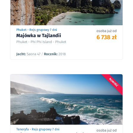
Phuket - Rejs grupowy 7 dni
osoba już od
Majówka w Tajlandii
6 738 zł
Phuket - Phi Phi Island - Phuket
Jacht:
Saona 47
/
Rocznik:
2018
NOWOŚĆ
Teneryfa - Rejs grupowy 7 dni
osoba już od