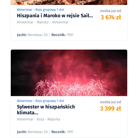
Almerimar - Rejs grupowy 7 dni
osoba już od
Hiszpania i Maroko w rejsie Sail...
3 674 zł
Almerimar - Maroko - Almerimar
Jacht:
Beneteau 50
/
Rocznik:
1997
Almerimar - Rejs grupowy 7 dni
osoba już od
Sylwester w hiszpańskich
3 399 zł
klimata...
Almerimar - Ibiza - Majorka
Jacht:
Beneteau 50
/
Rocznik:
1997