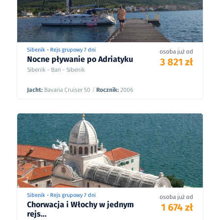
Sibenik - Rejs grupowy 7 dni
osoba już od
Nocne pływanie po Adriatyku
3 821 zł
Sibenik - Bari - Sibenik
Jacht:
Bavaria Cruiser 50
/
Rocznik:
2006
Sibenik - Rejs grupowy 7 dni
osoba już od
Chorwacja i Włochy w jednym
1 674 zł
rejs...