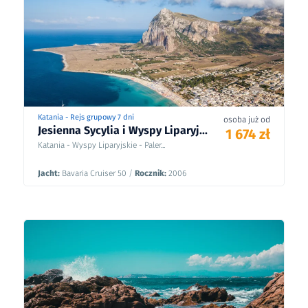
Katania - Rejs grupowy 7 dni
osoba już od
Jesienna Sycylia i Wyspy Liparyj...
1 674 zł
Katania - Wyspy Liparyjskie - Paler...
Jacht:
Bavaria Cruiser 50
/
Rocznik:
2006