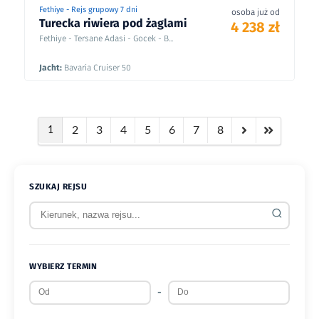
Fethiye - Rejs grupowy 7 dni
osoba już od
Turecka riwiera pod żaglami
4 238 zł
Fethiye - Tersane Adasi - Gocek - B...
Jacht:
Bavaria Cruiser 50
2
3
4
5
6
7
8
1
SZUKAJ REJSU
WYBIERZ TERMIN
-