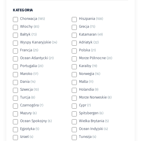
KATEGORIA
Chorwacja
Hiszpania
(185)
(108)
Włochy
Grecja
(85)
(75)
Bałtyk
Katamaran
(73)
(49)
Wyspy Kanaryjskie
Adriatyk
(34)
(32)
Francja
Polska
(25)
(21)
Ocean Atlantycki
Morze Północne
(21)
(20)
Portugalia
Karaiby
(20)
(19)
Maroko
Norwegia
(17)
(16)
Dania
Malta
(14)
(11)
Szwecja
Holandia
(10)
(9)
Turcja
Morze Norweskie
(8)
(8)
Czarnogóra
Cypr
(7)
(7)
Mazury
Spitsbergen
(6)
(6)
Ocean Spokojny
Wielka Brytania
(6)
(5)
Egzotyka
Ocean Indyjski
(5)
(4)
Izrael
Tunezja
(4)
(4)