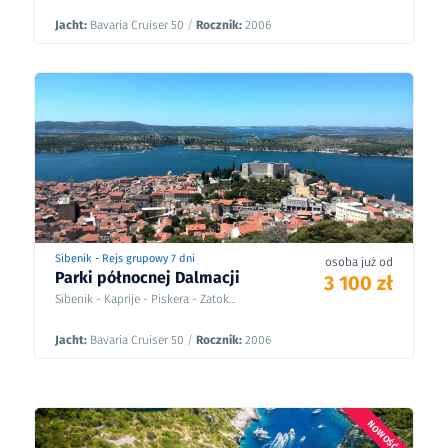
Jacht:
Bavaria Cruiser 50
/
Rocznik:
2006
Sibenik - Rejs grupowy 7 dni
osoba już od
Parki północnej Dalmacji
3 100 zł
Sibenik - Kaprije - Piskera - Zatok...
Jacht:
Bavaria Cruiser 50
/
Rocznik:
2006
NOWOŚĆ