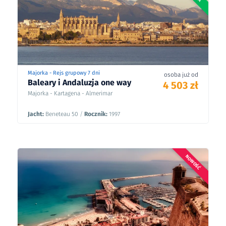
Majorka - Rejs grupowy 7 dni
osoba już od
Baleary i Andaluzja one way
4 503 zł
Majorka - Kartagena - Almerimar
Jacht:
Beneteau 50
/
Rocznik:
1997
NOWOŚĆ