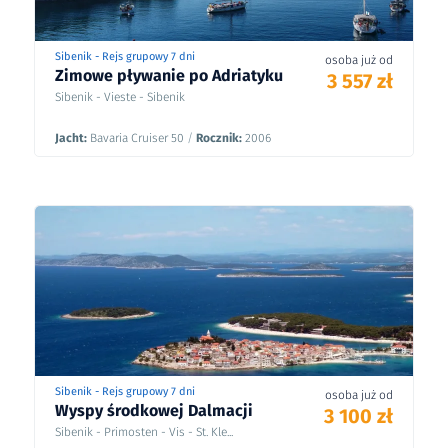
Sibenik - Rejs grupowy 7 dni
osoba już od
Zimowe pływanie po Adriatyku
3 557 zł
Sibenik - Vieste - Sibenik
Jacht:
Bavaria Cruiser 50
/
Rocznik:
2006
Sibenik - Rejs grupowy 7 dni
osoba już od
Wyspy środkowej Dalmacji
3 100 zł
Sibenik - Primosten - Vis - St. Kle...