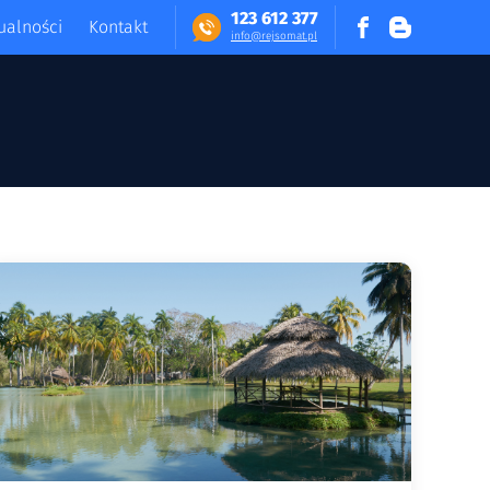
123 612 377
ualności
Kontakt
in​fo​@​​rej​somat​.​pl