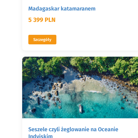
Madagaskar katamaranem
5 399 PLN
Szczegóły
Seszele czyli żeglowanie na Oceanie
Indyjskim