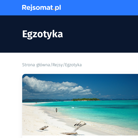
Egzotyka
Strona główna
/
Rejsy
/
Egzotyka