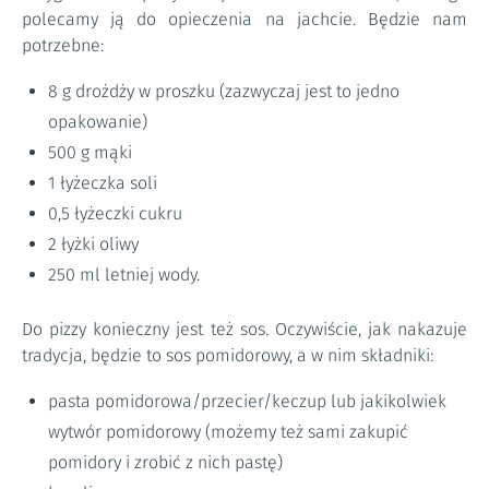
polecamy ją do opieczenia na jachcie. Będzie nam
potrzebne:
8 g drożdży w proszku (zazwyczaj jest to jedno
opakowanie)
500 g mąki
1 łyżeczka soli
0,5 łyżeczki cukru
2 łyżki oliwy
250 ml letniej wody.
Do pizzy konieczny jest też sos. Oczywiście, jak nakazuje
tradycja, będzie to sos pomidorowy, a w nim składniki:
pasta pomidorowa/przecier/keczup lub jakikolwiek
wytwór pomidorowy (możemy też sami zakupić
pomidory i zrobić z nich pastę)