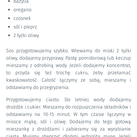
bazylia
oregano
czosnek
sól i pieprz
2 łyżki oliwy.
Sos przygotowujemy szybko. Wlewamy do miski 2 łyżki
oliwy, dodajemy przyprawy. Pastę pomidorową lub keczup
mieszamy z odrobiną wody. Jeżeli dodajemy koncentrat,
to przyda się też trochę cukru, żeby przełamać
kwaskowatość. Całość łączymy ze sobą, mieszamy i
odstawiamy do przegryzienia.
Przygotowujemy ciasto. Do letniej wody dodajemy
drożdże i cukier. Mieszamy do rozpuszczenia składników i
odstawiamy na 10-15 minut. W tym czasie łączymy w
missce mąkę, sól i oliwę. Dodajemy do tego gotową
mieszankę z drożdżami i zabieramy się za wyrabianie
ciasta. Musimy stworzyć dłońmi jednolitą masę. Jeżeli