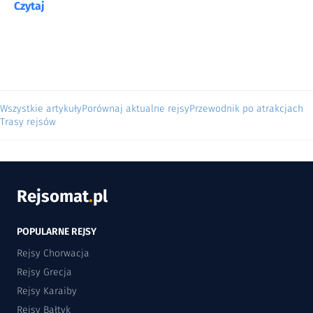
Czytaj
Wszystkie artykuły
Porównaj aktualne rejsy
Przewodnik po atrakcjach
Trasy rejsów
Rejsomat
.
pl
POPULARNE REJSY
Rejsy Chorwacja
Rejsy Grecja
Rejsy Karaiby
Rejsy Bałtyk