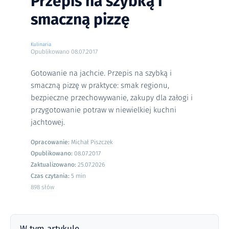
Przepis na szybką i
smaczną pizzę
Kulinaria
Opublikowano
08.07.2017
Gotowanie na jachcie. Przepis na szybką i
smaczną pizzę w praktyce: smak regionu,
bezpieczne przechowywanie, zakupy dla załogi i
przygotowanie potraw w niewielkiej kuchni
jachtowej.
Opracowanie:
Michał Piszczek
Opublikowano:
08.07.2017
Zaktualizowano:
25.07.2026
Czas czytania:
5 min
898 słów
W tym artykule