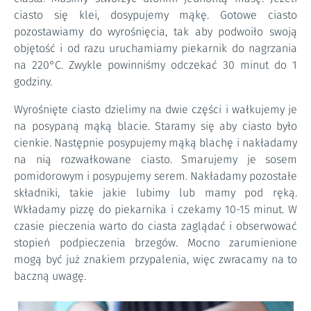
ciasto się klei, dosypujemy mąkę. Gotowe ciasto
pozostawiamy do wyrośnięcia, tak aby podwoiło swoją
objętość i od razu uruchamiamy piekarnik do nagrzania
na 220°C. Zwykle powinniśmy odczekać 30 minut do 1
godziny.
Wyrośnięte ciasto dzielimy na dwie części i wałkujemy je
na posypaną mąką blacie. Staramy się aby ciasto było
cienkie. Następnie posypujemy mąką blachę i nakładamy
na nią rozwałkowane ciasto. Smarujemy je sosem
pomidorowym i posypujemy serem. Nakładamy pozostałe
składniki, takie jakie lubimy lub mamy pod ręką.
Wkładamy pizzę do piekarnika i czekamy 10-15 minut. W
czasie pieczenia warto do ciasta zaglądać i obserwować
stopień podpieczenia brzegów. Mocno zarumienione
mogą być już znakiem przypalenia, więc zwracamy na to
baczną uwagę.