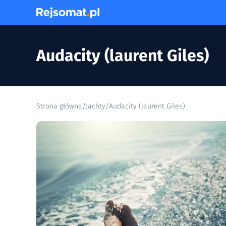
Audacity (laurent Giles)
Strona główna
/
Jachty
/
Audacity (laurent Giles)