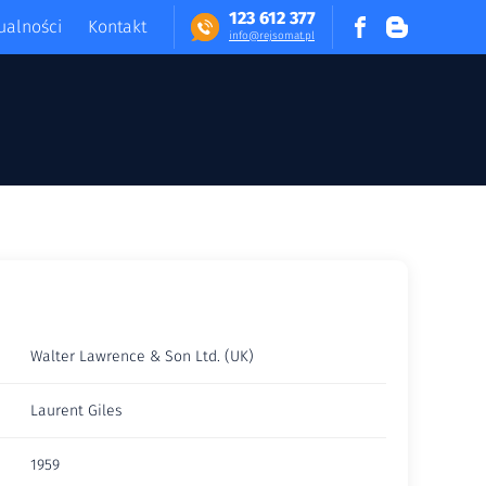
123 612 377
ualności
Kontakt
in​fo​@​​rej​somat​.​pl
Walter Lawrence & Son Ltd. (UK)
Laurent Giles
1959