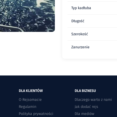
Typ kadłuba
Długość
Szerokość
Zanurzenie
DLA KLIENTÓW
DLA BIZNESU
O Rejsomacie
Dlaczego warto z nami
Regulamin
Jak dodać rejs
Polityka prywatności
Dla mediów