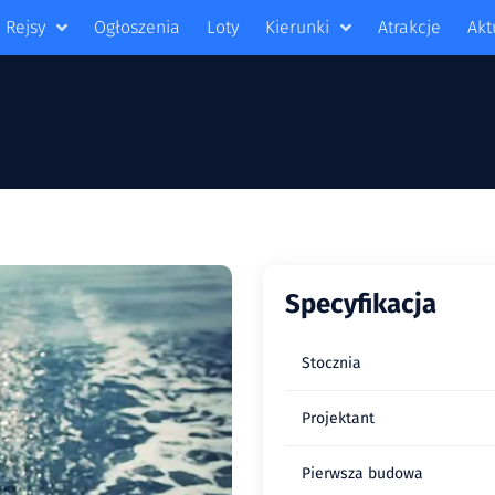
Rejsy
Ogłoszenia
Loty
Kierunki
Atrakcje
Akt
Specyfikacja
Stocznia
Projektant
Pierwsza budowa