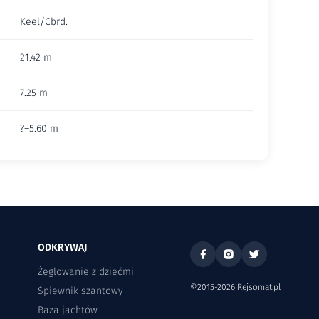
Keel/Cbrd.
21.42 m
7.25 m
?–5.60 m
ODKRYWAJ
Żeglowanie z dziećmi
©2015-2026 Rejsomat.pl
Śpiewnik szantowy
Baza jachtów