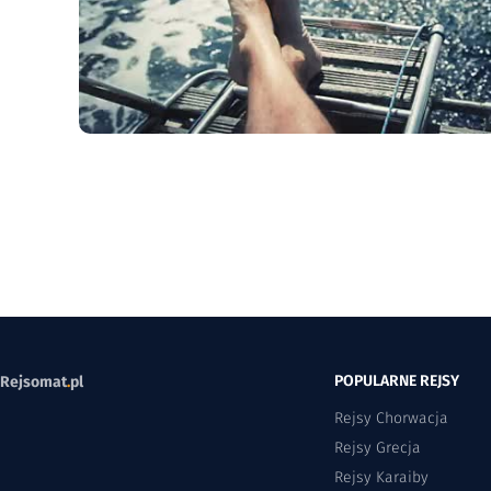
POPULARNE REJSY
Rejsomat
.
pl
Rejsy Chorwacja
Rejsy Grecja
Rejsy Karaiby