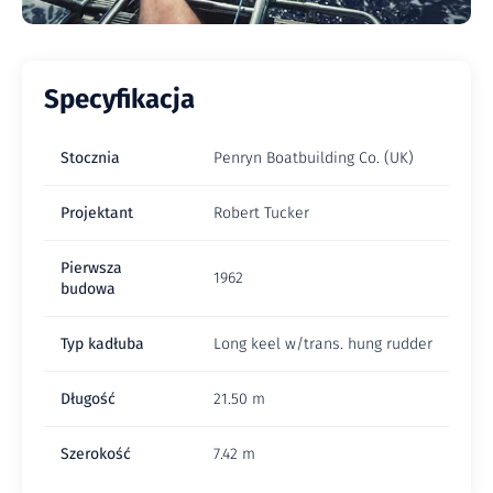
Specyfikacja
Stocznia
Penryn Boatbuilding Co. (UK)
Projektant
Robert Tucker
Pierwsza
1962
budowa
Typ kadłuba
Long keel w/trans. hung rudder
Długość
21.50 m
Szerokość
7.42 m