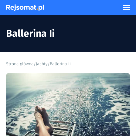
Ballerina Ii
Strona główna
/
Jachty
/
Ballerina Ii