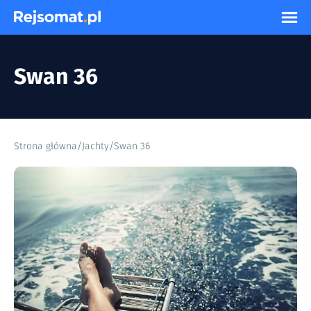
Swan 36
Strona główna
/
Jachty
/
Swan 36