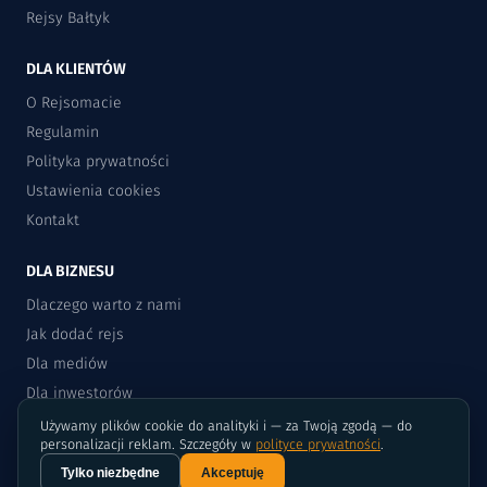
Rejsy Bałtyk
DLA KLIENTÓW
O Rejsomacie
Regulamin
Polityka prywatności
Ustawienia cookies
Kontakt
DLA BIZNESU
Dlaczego warto z nami
Jak dodać rejs
Dla mediów
Dla inwestorów
Używamy plików cookie do analityki i — za Twoją zgodą — do
ODKRYWAJ
personalizacji reklam. Szczegóły w
polityce prywatności
.
Tylko niezbędne
Akceptuję
Żeglowanie z dziećmi