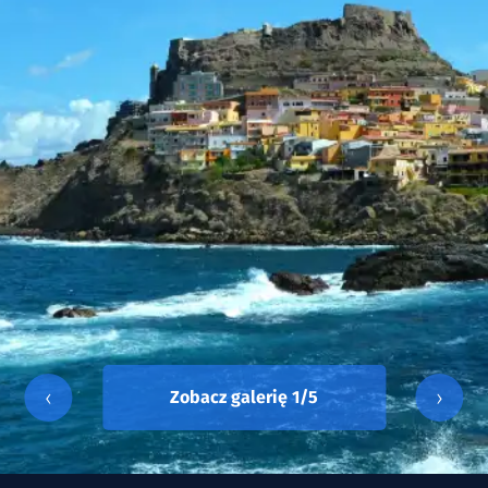
‹
›
Zobacz galerię
1
/5