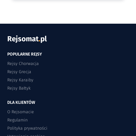
- indywidualnego ubezpieczenia uczestnika.
Kapitan zwyczajowo nie partycypuje do ww.
składek -pozostajac na utrzymaniu załogi.
Rejsomat
.
pl
POPULARNE REJSY
Rejsy Chorwacja
Rejsy Grecja
Rejsy Karaiby
Rejsy Bałtyk
DLA KLIENTÓW
O Rejsomacie
Regulamin
Polityka prywatności