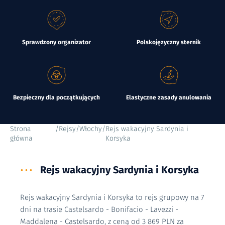
Sprawdzony organizator
Polskojęzyczny sternik
Bezpieczny dla początkujących
Elastyczne zasady anulowania
Strona
/
Rejsy
/
Włochy
/
Rejs wakacyjny Sardynia i
główna
Korsyka
•••
Rejs wakacyjny Sardynia i Korsyka
Rejs wakacyjny Sardynia i Korsyka to rejs grupowy na 7
dni na trasie Castelsardo - Bonifacio - Lavezzi -
Maddalena - Castelsardo, z ceną od 3 869 PLN za