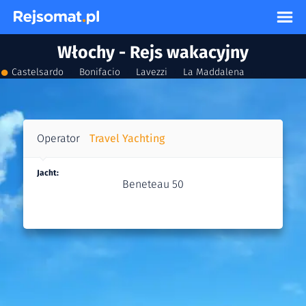
Włochy - Rejs wakacyjny
●
›
›
›
›
Castelsardo
Bonifacio
Lavezzi
La Maddalena
Castelsar
Operator
Travel Yachting
Jacht:
Beneteau 50