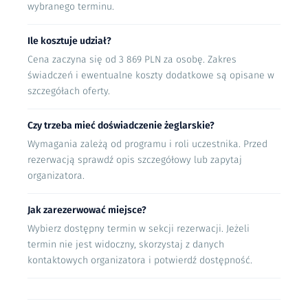
w ciągu dnia. Skipper ma również obowiązek
wybranego terminu.
przygotować jacht do rejsu. Ponadto w czasie
trwania rejsu musi dbać o jego stan techniczny.
2
Ile kosztuje udział?
Do obowiązków załogi należy natomiast dbanie
Przetwarzanie i weryfikacja
o czystość jachtu i wykonywanie podstawowych
Cena zaczyna się od 3 869 PLN za osobę. Zakres
Proces ten trwa 15-45 minut.
prac porządkowych. Załoga zobowiązana jest
świadczeń i ewentualne koszty dodatkowe są opisane w
także do przygotowywania posiłków oraz
szczegółach oferty.
sprzątania po nich.
3
Opis jachtu
Akceptacja i kontakt
Co zabrać?
Czy trzeba mieć doświadczenie żeglarskie?
Kontakt nastąpi do 24h.
<p>&nbsp;</p>
Wymagania zależą od programu i roli uczestnika. Przed
Podczas rejsu wakacyjnego z pewnością
rezerwacją sprawdź opis szczegółowy lub zapytaj
przydadzą się:
Gwarancja 100% satysfakcji i zawsze elastyczne
organizatora.
zasady anulowania rezerwacji.
buty na miękkiej podeszwie, które ułatwią
poruszanie po jachcie
Załoga Rejsomat.pl
Jak zarezerwować miejsce?
kurtka przeciwdeszczowa i cieplejsza bluza.
Pozostałe ubrania warto dostosować do pory
Wybierz dostępny termin w sekcji rezerwacji. Jeżeli
roku i spodziewanych warunków
termin nie jest widoczny, skorzystaj z danych
atmosferycznych. Pamiętaj, że odzież powinna
kontaktowych organizatora i potwierdź dostępność.
być wygodna i praktyczna. Na ciepłe dni
zalecamy przewiewną i lekką garderobę, na te
nieco chłodniejsze – bluzę czy sweter oraz
długie spodnie.