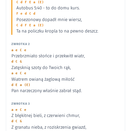
C d F E a (E)
Autobus 5:40 - to do domu kurs.
F e d C d
Posezonowy dopadł mnie wiersz,
C d F E a (E)
Ta na policzku kropla to na pewno deszcz.
ZWROTKA 2
a e C e
Przebrzmiało słońce i przekwitł wiatr,
d C G
Zatęsknią szoty do Twoich rąk,
a e C e
Wiatrem owianą żaglową miłość
d E a (E)
Pan narzeczony właśnie zabrał stąd.
ZWROTKA 3
a e C e
Z błękitnej bieli, z czerwieni chmur,
d C G
Z granatu nieba, z roziskrzenia gwiazd,