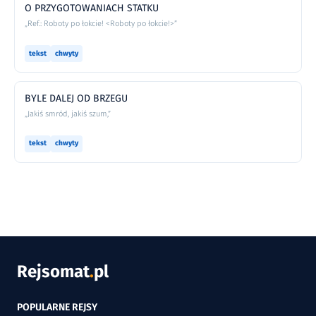
O PRZYGOTOWANIACH STATKU
„Ref.: Roboty po łokcie! <Roboty po łokcie!>”
tekst
chwyty
BYLE DALEJ OD BRZEGU
„Jakiś smród, jakiś szum,”
tekst
chwyty
Rejsomat
.
pl
POPULARNE REJSY