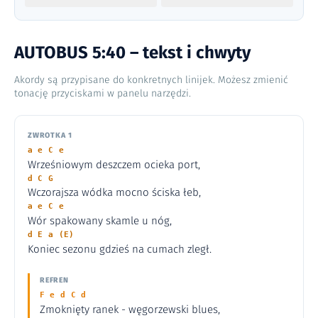
AUTOBUS 5:40 – tekst i chwyty
Akordy są przypisane do konkretnych linijek. Możesz zmienić
tonację przyciskami w panelu narzędzi.
ZWROTKA 1
a e C e
Wrześniowym deszczem ocieka port,
d C G
Wczorajsza wódka mocno ściska łeb,
a e C e
Wór spakowany skamle u nóg,
d E a (E)
Koniec sezonu gdzieś na cumach zległ.
REFREN
F e d C d
Zmoknięty ranek - węgorzewski blues,