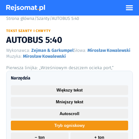
Strona główna
/
Szanty
/
AUTOBUS 5:40
TEKST SZANTY I CHWYTY
AUTOBUS 5:40
Wykonawca:
Zejman & Garkumpel
Słowa:
Mirosław Kowalewski
Muzyka:
Mirosław Kowalewski
Pierwsza linijka: „Wrześniowym deszczem ocieka port,”
Narzędzia
Większy tekst
Mniejszy tekst
Autoscroll
Tryb ogniskowy
− ton
+ ton