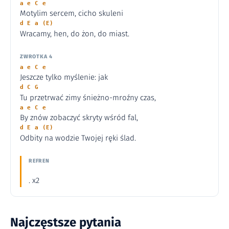
a e C e
Motylim sercem, cicho skuleni
d E a (E)
Wracamy, hen, do żon, do miast.
ZWROTKA 4
a e C e
Jeszcze tylko myślenie: jak
d C G
Tu przetrwać zimy śnieżno-mroźny czas,
a e C e
By znów zobaczyć skryty wśród fal,
d E a (E)
Odbity na wodzie Twojej ręki ślad.
REFREN
. x2
Najczęstsze pytania