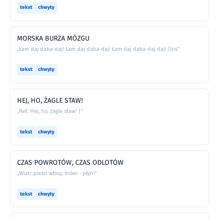
tekst
chwyty
MORSKA BURZA MÓZGU
„Łam daj daba-daj! Łam daj daba-daj! Łam daj daba-daj daj! |bis”
tekst
chwyty
HEJ, HO, ŻAGLE STAW!
„Ref.: Hej, ho, żagle staw! |”
tekst
chwyty
CZAS POWROTÓW, CZAS ODLOTÓW
„Wiatr pieści włosy, mówi - płyń!”
tekst
chwyty