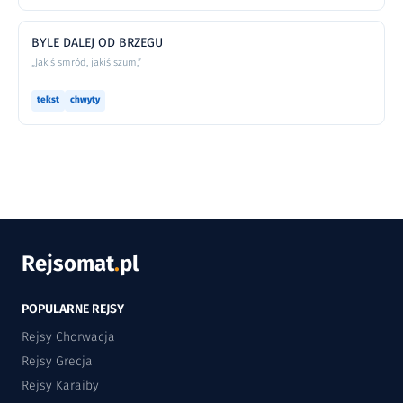
BYLE DALEJ OD BRZEGU
„Jakiś smród, jakiś szum,”
tekst
chwyty
Rejsomat
.
pl
POPULARNE REJSY
Rejsy Chorwacja
Rejsy Grecja
Rejsy Karaiby