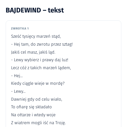
BAJDEWIND – tekst
ZWROTKA 1
Sześć tysięcy marzeń stąd,
- Hej tam, do zwrotu przez sztag!
Jakiś cel masz, jakiś ląd.
- Lewy wybierz i prawy daj luz!
Lecz cóż z takich marzeń lądem,
- Hej...
Kiedy ciągle wieje w mordę?
- Lewy...
Dawniej gdy od celu wiało,
To ofiarę się składało
Na ołtarze i wtedy woje
Z wiatrem mogli iść na Troję.