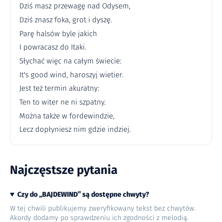
Dziś masz przewagę nad Odysem,
Dziś znasz foka, grot i dyszę.
Parę halsów byle jakich
I powracasz do Itaki.
Słychać więc na całym świecie:
It's good wind, haroszyj wietier.
Jest też termin akuratny:
Ten to witer ne ni szpatny.
Można także w fordewindzie,
Lecz dopłyniesz nim gdzie indziej.
Najczęstsze pytania
Czy do „BAJDEWIND” są dostępne chwyty?
W tej chwili publikujemy zweryfikowany tekst bez chwytów.
Akordy dodamy po sprawdzeniu ich zgodności z melodią.