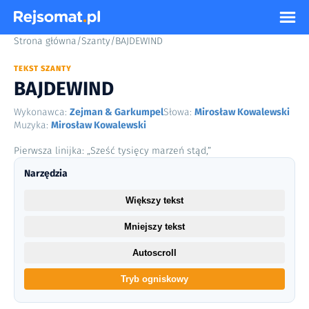
Strona główna
/
Szanty
/
BAJDEWIND
TEKST SZANTY
BAJDEWIND
Wykonawca:
Zejman & Garkumpel
Słowa:
Mirosław Kowalewski
Muzyka:
Mirosław Kowalewski
Pierwsza linijka: „Sześć tysięcy marzeń stąd,”
Narzędzia
Większy tekst
Mniejszy tekst
Autoscroll
Tryb ogniskowy