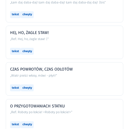
„Łam daj daba-daj! Łam daj daba-daj! Łam daj daba-daj daj! |bis”
tekst
chwyty
HEJ, HO, ŻAGLE STAW!
„Ref.: Hej, ho, żagle staw! |”
tekst
chwyty
CZAS POWROTÓW, CZAS ODLOTÓW
„Wiatr pieści włosy, mówi - płyń!”
tekst
chwyty
O PRZYGOTOWANIACH STATKU
„Ref.: Roboty po łokcie! <Roboty po łokcie!>”
tekst
chwyty