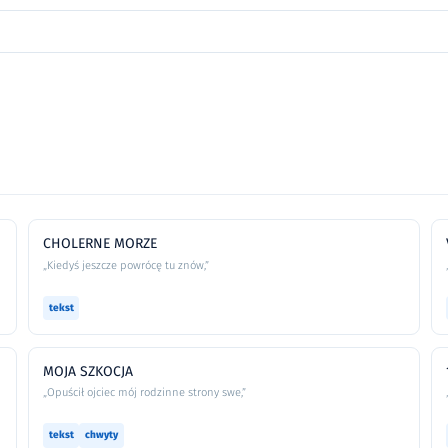
CHOLERNE MORZE
„Kiedyś jeszcze powrócę tu znów,”
tekst
MOJA SZKOCJA
„Opuścił ojciec mój rodzinne strony swe,”
tekst
chwyty