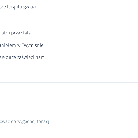
sze lecą do gwiazd.
atr i przez fale
aniołem w Twym śnie.
słońce zaświeci nam...
nować do wygodnej tonacji.