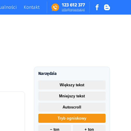
123 612 377
ualności
Kontakt
in​fo​@​​rej​somat​.​pl
Narzędzia
Większy tekst
Mniejszy tekst
Autoscroll
Tryb ogniskowy
− ton
+ ton