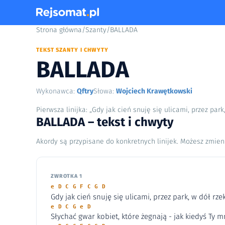
Strona główna
/
Szanty
/
BALLADA
TEKST SZANTY I CHWYTY
BALLADA
Wykonawca:
Qftry
Słowa:
Wojciech Krawętkowski
Pierwsza linijka: „Gdy jak cień snuję się ulicami, przez park,
BALLADA – tekst i chwyty
Akordy są przypisane do konkretnych linijek. Możesz zmien
ZWROTKA 1
e D C G F C G D
Gdy jak cień snuję się ulicami, przez park, w dół rzek
e D C G e D
Słychać gwar kobiet, które żegnają - jak kiedyś Ty 