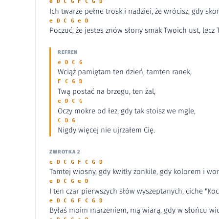
e D C G F C G D
Ich twarze pełne trosk i nadziei, że wrócisz, gdy skoń
e D C G e D
Poczuć, że jestes znów słony smak Twoich ust, lecz T
REFREN
e D C G
Wciąż pamiętam ten dzień, tamten ranek,
F C G D
Twą postać na brzegu, ten żal,
e D C G
Oczy mokre od łez, gdy tak stoisz we mgle,
C D G
Nigdy więcej nie ujrzałem Cię.
ZWROTKA 2
e D C G F C G D
Tamtej wiosny, gdy kwitły żonkile, gdy kolorem i wo
e D C G e D
I ten czar pierwszych słów wyszeptanych, ciche "Koc
e D C G F C G D
Byłaś moim marzeniem, mą wiarą, gdy w słońcu wid