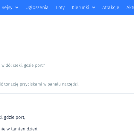
Rejsy
Ogłoszenia
Loty
Kierunki
Atrakcje
Akt
 w dół rzeki, gdzie port,”
ić tonację przyciskami w panelu narzędzi.
i, gdzie port,
mnie w tamten dzień.