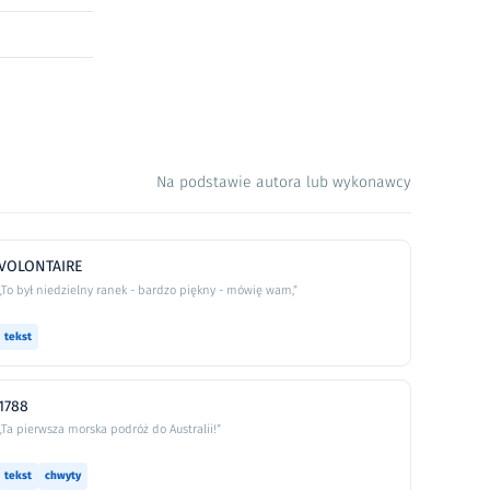
Na podstawie autora lub wykonawcy
VOLONTAIRE
„To był niedzielny ranek - bardzo piękny - mówię wam,”
tekst
1788
„Ta pierwsza morska podróż do Australii!”
tekst
chwyty