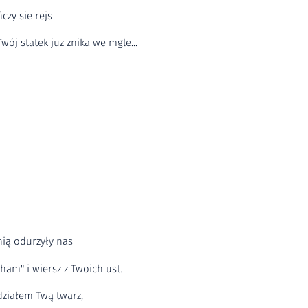
czy sie rejs
wój statek juz znika we mgle...
nią odurzyły nas
ham" i wiersz z Twoich ust.
ziałem Twą twarz,