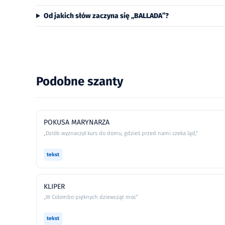
Od jakich słów zaczyna się „BALLADA”?
Podobne szanty
POKUSA MARYNARZA
„Dziób wyznaczył kurs do domu, gdzieś przed nami czeka ląd,”
tekst
KLIPER
„W Colombo pięknych dziewcząt moc”
tekst