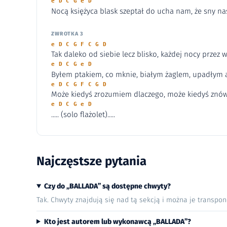
e D C G e D
Nocą księżyca blask szeptał do ucha nam, że sny na
ZWROTKA 3
e D C G F C G D
Tak daleko od siebie lecz blisko, każdej nocy przez wi
e D C G e D
Byłem ptakiem, co mknie, białym żaglem, upadłym 
e D C G F C G D
Może kiedyś zrozumiem dlaczego, może kiedyś znów 
e D C G e D
..... (solo flażolet).....
Najczęstsze pytania
Czy do „BALLADA” są dostępne chwyty?
Tak. Chwyty znajdują się nad tą sekcją i można je transpo
Kto jest autorem lub wykonawcą „BALLADA”?