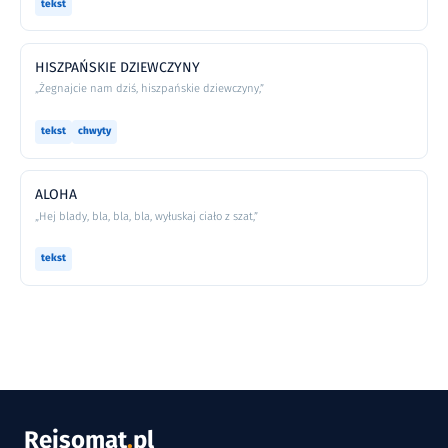
tekst
HISZPAŃSKIE DZIEWCZYNY
„Żegnajcie nam dziś, hiszpańskie dziewczyny,”
tekst
chwyty
ALOHA
„Hej blady, bla, bla, bla, wyłuskaj ciało z szat,”
tekst
Rejsomat
.
pl