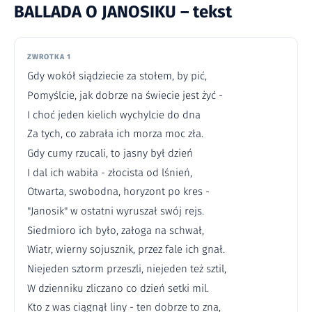
BALLADA O JANOSIKU – tekst
ZWROTKA 1
Gdy wokół siądziecie za stołem, by pić,
Pomyślcie, jak dobrze na świecie jest żyć -
I choć jeden kielich wychylcie do dna
Za tych, co zabrała ich morza moc zła.
Gdy cumy rzucali, to jasny był dzień
I dal ich wabiła - złocista od lśnień,
Otwarta, swobodna, horyzont po kres -
"Janosik" w ostatni wyruszał swój rejs.
Siedmioro ich było, załoga na schwał,
Wiatr, wierny sojusznik, przez fale ich gnał.
Niejeden sztorm przeszli, niejeden też sztil,
W dzienniku zliczano co dzień setki mil.
Kto z was ciągnął liny - ten dobrze to zna,