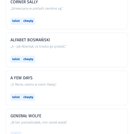
CORNER SALLY
„Dziewczyny w portach zwrotne są,”
tekst
chwyty
ALFABET BOSMAŃSKI
„A - jak Atlantyk, co trzeba go przejść,”
tekst
chwyty
A FEW DAYS
„O Panie, czemu w ziemi tkwię,”
tekst
chwyty
GENERAŁ WOLFE
„W ten poniedziałek, nim ranek wstał,”