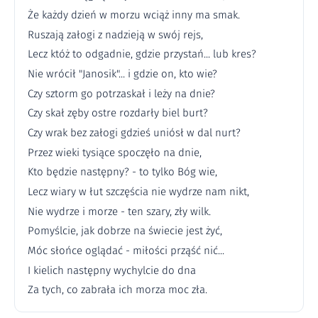
Że każdy dzień w morzu wciąż inny ma smak.
Ruszają załogi z nadzieją w swój rejs,
Lecz któż to odgadnie, gdzie przystań... lub kres?
Nie wrócił "Janosik"... i gdzie on, kto wie?
Czy sztorm go potrzaskał i leży na dnie?
Czy skał zęby ostre rozdarły biel burt?
Czy wrak bez załogi gdzieś uniósł w dal nurt?
Przez wieki tysiące spoczęło na dnie,
Kto będzie następny? - to tylko Bóg wie,
Lecz wiary w łut szczęścia nie wydrze nam nikt,
Nie wydrze i morze - ten szary, zły wilk.
Pomyślcie, jak dobrze na świecie jest żyć,
Móc słońce oglądać - miłości prząść nić...
I kielich następny wychylcie do dna
Za tych, co zabrała ich morza moc zła.