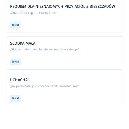
REQUIEM DLA NIEZNAJOMYCH PRZYJACIÓŁ Z BIESZCZADÓW
„Znad Danii ciągnie czarny front”
tekst
SŁODKA MAŁA
„Słodka mała mało chciała za wieczór we dwoje,”
tekst
UCHACHA!
„Jak podniośle, jak uroczo oficerski mundur lśni!”
tekst