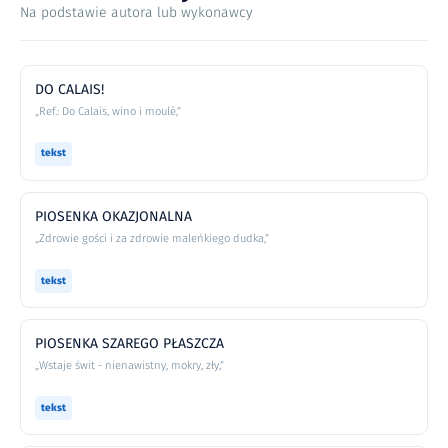
Na podstawie autora lub wykonawcy
DO CALAIS!
„Ref.: Do Calais, wino i moulé,”
tekst
PIOSENKA OKAZJONALNA
„Zdrowie gości i za zdrowie maleńkiego dudka,”
tekst
PIOSENKA SZAREGO PŁASZCZA
„Wstaje świt - nienawistny, mokry, zły,”
tekst