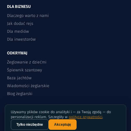
DLA BIZNESU
Dlaczego warto z nami
Jak dodać rejs
Dla mediów
Dla inwestorów
ODKRYWAJ
Żeglowanie z dziećmi
Śpiewnik szantowy
Baza jachtów
Wiadomości żeglarskie
Blog żeglarski
Używamy plików cookie do analityki i — za Twoją zgodą — do
personalizacji reklam. Szczegóły w
polityce prywatności
.
Tylko niezbędne
Akceptuję
©2015-2026 Rejsomat.pl