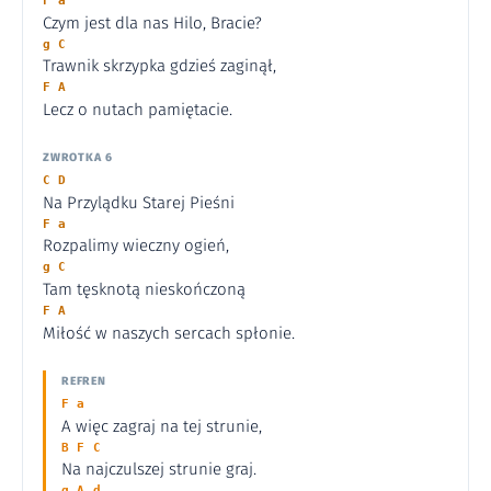
F a
Czym jest dla nas Hilo, Bracie?
g C
Trawnik skrzypka gdzieś zaginął,
F A
Lecz o nutach pamiętacie.
ZWROTKA 6
C D
Na Przylądku Starej Pieśni
F a
Rozpalimy wieczny ogień,
g C
Tam tęsknotą nieskończoną
F A
Miłość w naszych sercach spłonie.
REFREN
F a
A więc zagraj na tej strunie,
B F C
Na najczulszej strunie graj.
g A d