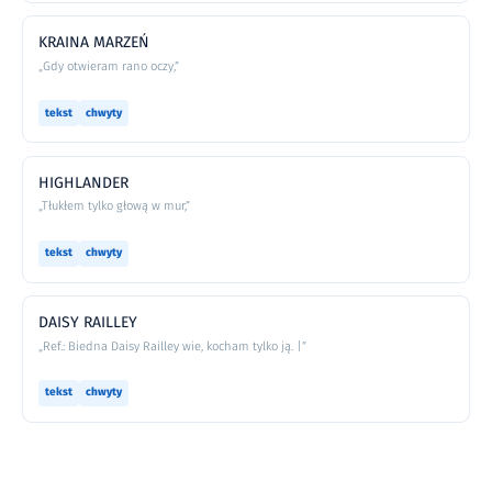
KRAINA MARZEŃ
„Gdy otwieram rano oczy,”
tekst
chwyty
HIGHLANDER
„Tłukłem tylko głową w mur,”
tekst
chwyty
DAISY RAILLEY
„Ref.: Biedna Daisy Railley wie, kocham tylko ją. |”
tekst
chwyty