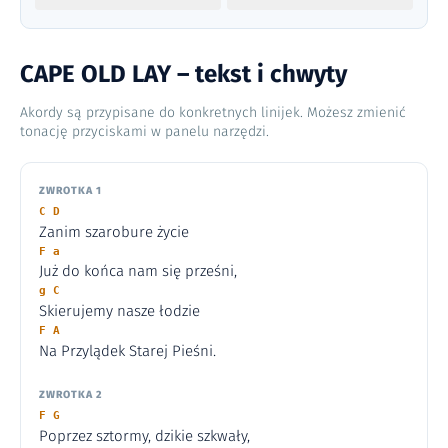
CAPE OLD LAY – tekst i chwyty
Akordy są przypisane do konkretnych linijek. Możesz zmienić
tonację przyciskami w panelu narzędzi.
ZWROTKA 1
C D
Zanim szarobure życie
F a
Już do końca nam się prześni,
g C
Skierujemy nasze łodzie
F A
Na Przylądek Starej Pieśni.
ZWROTKA 2
F G
Poprzez sztormy, dzikie szkwały,