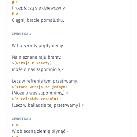
g C
I rozpłaczą się dziewczyny -
F A
Ciągnij bracie pomalutku.
ZWROTKA 4
W horyzonty popłyniemy,
Na nieznane raju bramy.
>(wersja z kasety)
Może o nas zapomnicie, <
Lecz w refrenie tym przetrwamy.
>(stara wersja za jednym)
(Może o was zapomnimy,) <
>(z członków zespołu)
(Lecz w balladzie tej przetrwamy.) <
ZWROTKA 5
C D
W obiecaną ziemię płynąć -