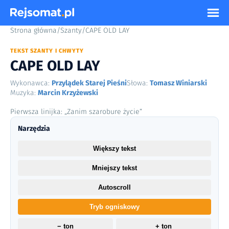
Strona główna
/
Szanty
/
CAPE OLD LAY
TEKST SZANTY I CHWYTY
CAPE OLD LAY
Wykonawca:
Przylądek Starej Pieśni
Słowa:
Tomasz Winiarski
Muzyka:
Marcin Krzyżewski
Pierwsza linijka: „Zanim szarobure życie”
Narzędzia
Większy tekst
Mniejszy tekst
Autoscroll
Tryb ogniskowy
− ton
+ ton