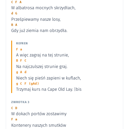
C F A
W albatrosa mocnych skrzydłach,
d G
Prześpiewamy nasze losy,
B A
Gdy już ziemia nam obrzydła.
REFREN
F a
A więc zagraj na tej strunie,
B F C
Na najczulszej strunie graj.
g A d
Niech się pieśń zapieni w kuflach,
g C F (gAd)
Trzymaj kurs na Cape Old Lay. |bis
ZWROTKA 3
C D
W dokach portów zostawimy
F a
Kontenery naszych smutków