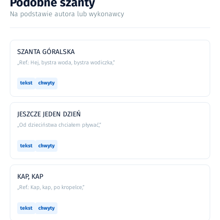
Podobne szanty
Na podstawie autora lub wykonawcy
SZANTA GÓRALSKA
„Ref.: Hej, bystra woda, bystra wodiczka,”
tekst
chwyty
JESZCZE JEDEN DZIEŃ
„Od dzieciństwa chciałem pływać,”
tekst
chwyty
KAP, KAP
„Ref.: Kap, kap, po kropelce,”
tekst
chwyty