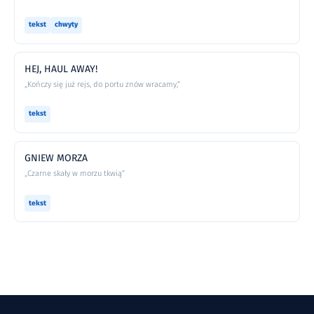
tekst
chwyty
HEJ, HAUL AWAY!
„Kończy się już rejs, do portu znów wracamy,”
tekst
GNIEW MORZA
„Czarne skały w morzu tkwią”
tekst