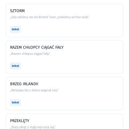
SZTORM
„Gdy szliśmy raz do Bristol Town, piekielny wicher wiał,”
tekst
RAZEM CHŁOPCY CIĄGAĆ FAŁY
„Razem chłopcy ciągać fały,”
tekst
BRZEG IRLANDII
„Parszywy los z domu wygnał nas,”
tekst
PRZEKLĘTY
„Stary okręt z mgły wynurza się,”