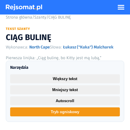
Strona główna
/
Szanty
/
CIĄG BULINĘ
TEKST SZANTY
CIĄG BULINĘ
Wykonawca:
North Cape
Słowa:
Łukasz ("Kuka") Malcharek
Pierwsza linijka: „Ciąg bulinę, bo Kitty jest mą lubą,”
Narzędzia
Większy tekst
Mniejszy tekst
Autoscroll
Tryb ogniskowy