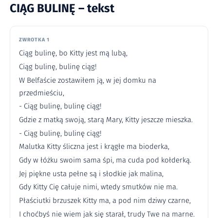
CIĄG BULINĘ – tekst
ZWROTKA 1
Ciąg bulinę, bo Kitty jest mą lubą,
Ciąg bulinę, bulinę ciąg!
W Belfaście zostawiłem ją, w jej domku na
przedmieściu,
- Ciąg bulinę, bulinę ciąg!
Gdzie z matką swoją, starą Mary, Kitty jeszcze mieszka.
- Ciąg bulinę, bulinę ciąg!
Malutka Kitty śliczna jest i krągłe ma bioderka,
Gdy w łóżku swoim sama śpi, ma cuda pod kołderką.
Jej piękne usta pełne są i słodkie jak malina,
Gdy Kitty Cię całuje nimi, wtedy smutków nie ma.
Płaściutki brzuszek Kitty ma, a pod nim dziwy czarne,
I choćbyś nie wiem jak się starał, trudy Twe na marne.