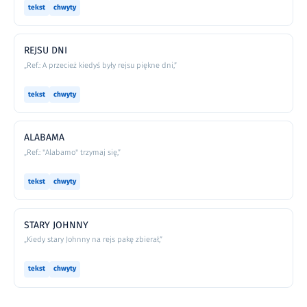
tekst
chwyty
REJSU DNI
„Ref.: A przecież kiedyś były rejsu piękne dni,”
tekst
chwyty
ALABAMA
„Ref.: "Alabamo" trzymaj się,”
tekst
chwyty
STARY JOHNNY
„Kiedy stary Johnny na rejs pakę zbierał,”
tekst
chwyty