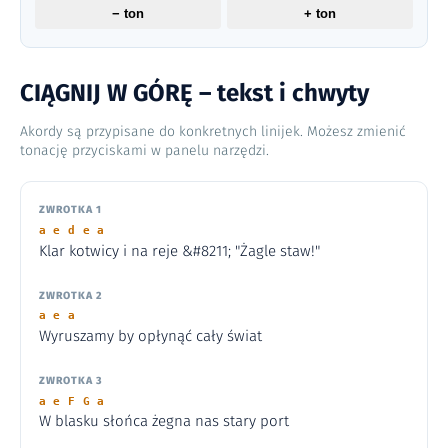
− ton
+ ton
CIĄGNIJ W GÓRĘ – tekst i chwyty
Akordy są przypisane do konkretnych linijek. Możesz zmienić
tonację przyciskami w panelu narzędzi.
ZWROTKA 1
a e d e a
Klar kotwicy i na reje &#8211; "Żagle staw!"
ZWROTKA 2
a e a
Wyruszamy by opłynąć cały świat
ZWROTKA 3
a e F G a
W blasku słońca żegna nas stary port