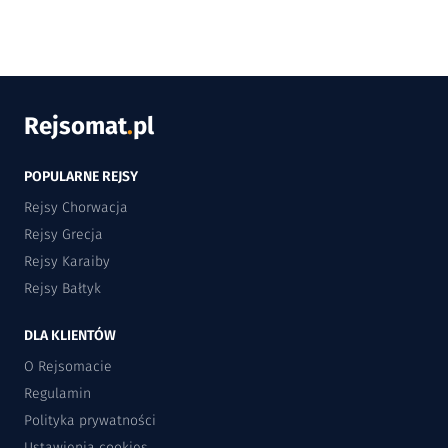
Rejsomat
.
pl
POPULARNE REJSY
Rejsy Chorwacja
Rejsy Grecja
Rejsy Karaiby
Rejsy Bałtyk
DLA KLIENTÓW
O Rejsomacie
Regulamin
Polityka prywatności
Ustawienia cookies