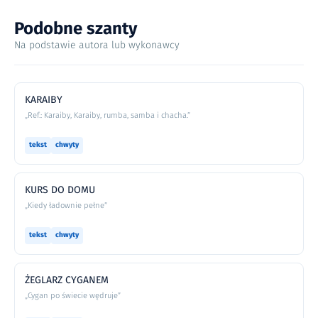
Podobne szanty
Na podstawie autora lub wykonawcy
KARAIBY
„Ref.: Karaiby, Karaiby, rumba, samba i chacha.”
tekst
chwyty
KURS DO DOMU
„Kiedy ładownie pełne”
tekst
chwyty
ŻEGLARZ CYGANEM
„Cygan po świecie wędruje”