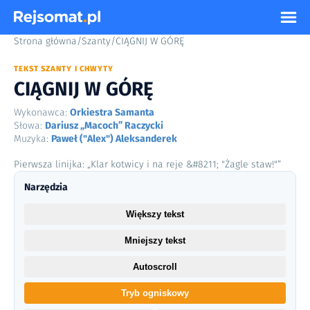
Strona główna
/
Szanty
/
CIĄGNIJ W GÓRĘ
TEKST SZANTY I CHWYTY
CIĄGNIJ W GÓRĘ
Wykonawca:
Orkiestra Samanta
Słowa:
Dariusz „Macoch” Raczycki
Muzyka:
Paweł ("Alex") Aleksanderek
Pierwsza linijka: „Klar kotwicy i na reje &#8211; "Żagle staw!"”
Narzędzia
Większy tekst
Mniejszy tekst
Autoscroll
Tryb ogniskowy