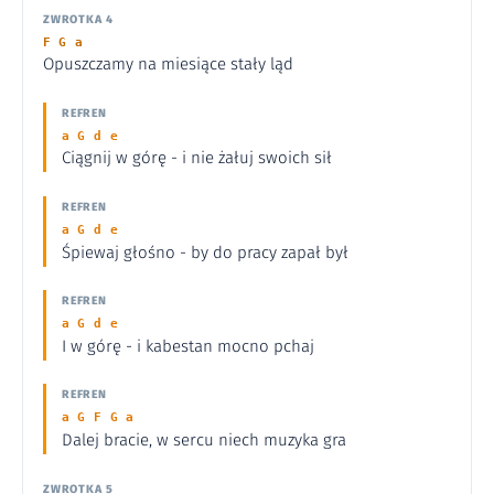
ZWROTKA 4
F G a
Opuszczamy na miesiące stały ląd
REFREN
a G d e
Ciągnij w górę - i nie żałuj swoich sił
REFREN
a G d e
Śpiewaj głośno - by do pracy zapał był
REFREN
a G d e
I w górę - i kabestan mocno pchaj
REFREN
a G F G a
Dalej bracie, w sercu niech muzyka gra
ZWROTKA 5