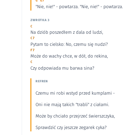
G G7
"Nie, nie!" - powtarza. "Nie, nie!" - powtarza.
ZWROTKA 3
C
Na dziób poszedłem z dala od ludzi,
C7
Pytam to cielsko: No, czemu się nudzi?
F7
Może do wachy chce, w dół, do rekina,
C
Czy odpowiada mu barwa sina?
REFREN
Czemu mi robi wstyd przed kumplami -
Oni nie mają takich "trabli" z ciałami.
Może by chciało przejrzeć świerszczyka,
Sprawdzić czy jeszcze zegarek cyka?