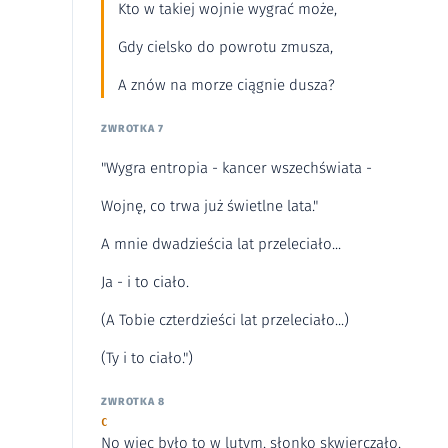
Kto w takiej wojnie wygrać może,
Gdy cielsko do powrotu zmusza,
A znów na morze ciągnie dusza?
ZWROTKA 7
"Wygra entropia - kancer wszechświata -
Wojnę, co trwa już świetlne lata."
A mnie dwadzieścia lat przeleciało...
Ja - i to ciało.
(A Tobie czterdzieści lat przeleciało...)
(Ty i to ciało.")
ZWROTKA 8
C
No więc było to w lutym, słonko skwierczało,