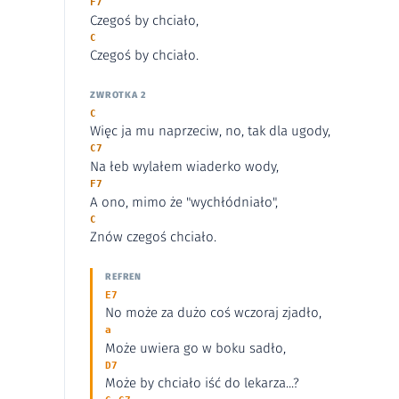
F7
Czegoś by chciało,
C
Czegoś by chciało.
ZWROTKA 2
C
Więc ja mu naprzeciw, no, tak dla ugody,
C7
Na łeb wylałem wiaderko wody,
F7
A ono, mimo że "wychłódniało",
C
Znów czegoś chciało.
REFREN
E7
No może za dużo coś wczoraj zjadło,
a
Może uwiera go w boku sadło,
D7
Może by chciało iść do lekarza...?