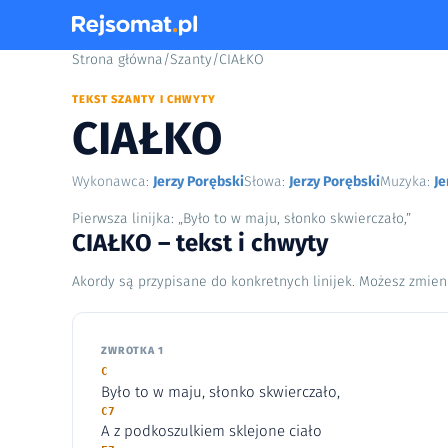
Strona główna
/
Szanty
/
CIAŁKO
TEKST SZANTY I CHWYTY
CIAŁKO
Wykonawca:
Jerzy Porębski
Słowa:
Jerzy Porębski
Muzyka:
Je
Pierwsza linijka: „Było to w maju, słonko skwierczało,”
CIAŁKO – tekst i chwyty
Akordy są przypisane do konkretnych linijek. Możesz zmien
ZWROTKA 1
C
Było to w maju, słonko skwierczało,
C7
A z podkoszulkiem sklejone ciało