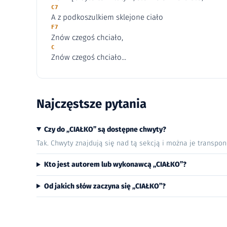
C7
A z podkoszulkiem sklejone ciało
F7
Znów czegoś chciało,
C
Znów czegoś chciało...
Najczęstsze pytania
Czy do „CIAŁKO” są dostępne chwyty?
Tak. Chwyty znajdują się nad tą sekcją i można je transpo
Kto jest autorem lub wykonawcą „CIAŁKO”?
Od jakich słów zaczyna się „CIAŁKO”?