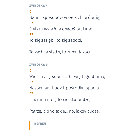
ZWROTKA 4
C
Na nic sposobów wszelkich próbuję,
C7
Cielsku wyraźnie czegoś brakuje;
F7
To się zaziębi, to się zapoci,
C
To zechce śledzi, to znów łakoci.
ZWROTKA 5
C
Więc myślę sobie, załatwię tego drania,
C7
Nastawiam budzik pośrodku spania
F7
I ciemną nocą to cielsko budzę,
C
Patrzę, a ono takie... no, jakby cudze.
REFREN