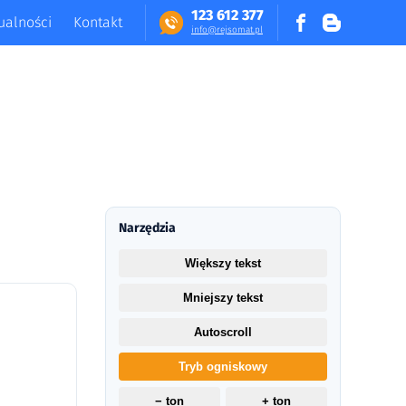
123 612 377
ualności
Kontakt
in​fo​@​​rej​somat​.​pl
Narzędzia
Większy tekst
Mniejszy tekst
Autoscroll
Tryb ogniskowy
− ton
+ ton