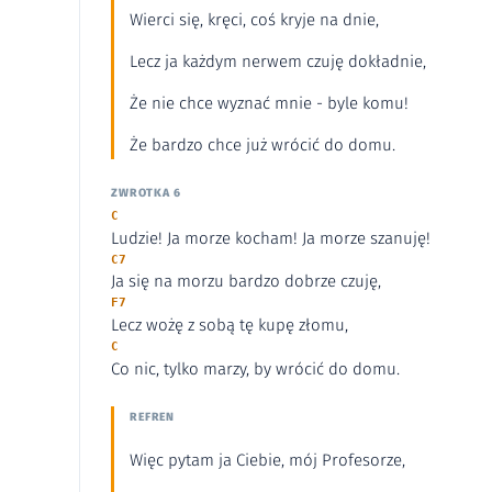
Wierci się, kręci, coś kryje na dnie,
Lecz ja każdym nerwem czuję dokładnie,
Że nie chce wyznać mnie - byle komu!
Że bardzo chce już wrócić do domu.
ZWROTKA 6
C
Ludzie! Ja morze kocham! Ja morze szanuję!
C7
Ja się na morzu bardzo dobrze czuję,
F7
Lecz wożę z sobą tę kupę złomu,
C
Co nic, tylko marzy, by wrócić do domu.
REFREN
Więc pytam ja Ciebie, mój Profesorze,