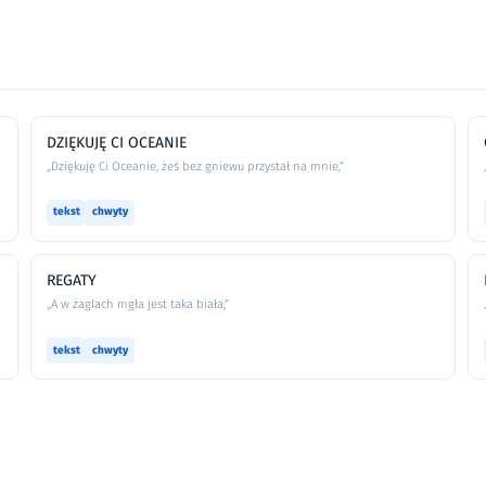
DZIĘKUJĘ CI OCEANIE
„Dziękuję Ci Oceanie, żeś bez gniewu przystał na mnie,”
tekst
chwyty
REGATY
„A w żaglach mgła jest taka biała,”
tekst
chwyty