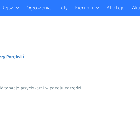
Rejsy
Ogłoszenia
Loty
Kierunki
Atrakcje
Akt
rzy Porębski
ić tonację przyciskami w panelu narzędzi.