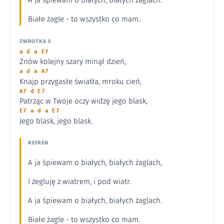
A ja śpiewam o białych, białych żaglach.
Białe żagle - to wszystko co mam..
ZWROTKA 5
a d a E7
Znów kolejny szary minął dzień,
a d a A7
Knajp przygasłe światła, mroku cień,
A7 d E7
Patrząc w Twoje oczy widzę jego blask,
E7 a d a E7
Jego blask, jego blask.
REFREN
A ja śpiewam o białych, białych żaglach,
I żegluję z wiatrem, i pod wiatr.
A ja śpiewam o białych, białych żaglach.
Białe żagle - to wszystko co mam.