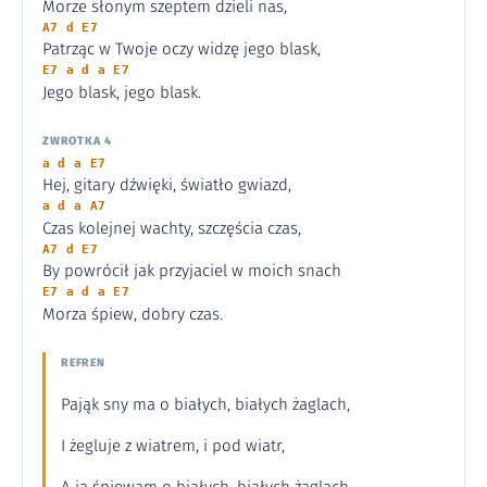
Morze słonym szeptem dzieli nas,
A7 d E7
Patrząc w Twoje oczy widzę jego blask,
E7 a d a E7
Jego blask, jego blask.
ZWROTKA 4
a d a E7
Hej, gitary dźwięki, światło gwiazd,
a d a A7
Czas kolejnej wachty, szczęścia czas,
A7 d E7
By powrócił jak przyjaciel w moich snach
E7 a d a E7
Morza śpiew, dobry czas.
REFREN
Pająk sny ma o białych, białych żaglach,
I żegluje z wiatrem, i pod wiatr,