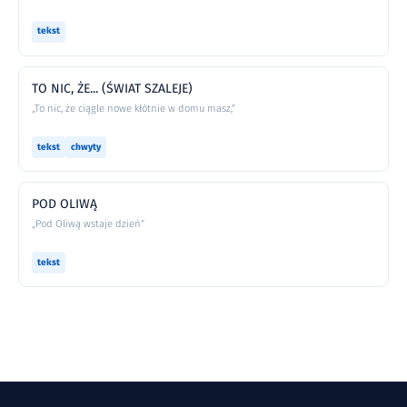
tekst
TO NIC, ŻE... (ŚWIAT SZALEJE)
„To nic, że ciągle nowe kłótnie w domu masz,”
tekst
chwyty
POD OLIWĄ
„Pod Oliwą wstaje dzień”
tekst