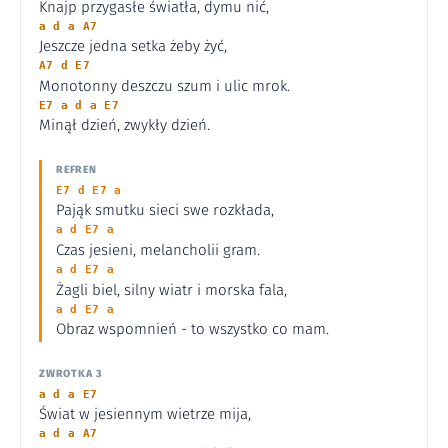
Knajp przygasłe światła, dymu nić,
a d a A7
Jeszcze jedna setka żeby żyć,
A7 d E7
Monotonny deszczu szum i ulic mrok.
E7 a d a E7
Minął dzień, zwykły dzień.
REFREN
E7 d E7 a
Pająk smutku sieci swe rozkłada,
a d E7 a
Czas jesieni, melancholii gram.
a d E7 a
Żagli biel, silny wiatr i morska fala,
a d E7 a
Obraz wspomnień - to wszystko co mam.
ZWROTKA 3
a d a E7
Świat w jesiennym wietrze mija,
a d a A7