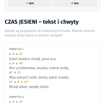
− ton
+ ton
CZAS JESIENI – tekst i chwyty
Akordy są przypisane do konkretnych linijek. Możesz zmienić
tonację przyciskami w panelu narzędzi.
ZWROTKA 1
a d a E7
Dzień kolejny minął, pora snu,
a d a A7
Mur problemów, smutku rośnie znów,
A7 d E7
Mija szarych ludzi, domy, szare miasto.
E7 a d a E7
Minął dzień, zwykły dzień.
ZWROTKA 2
a d a E7