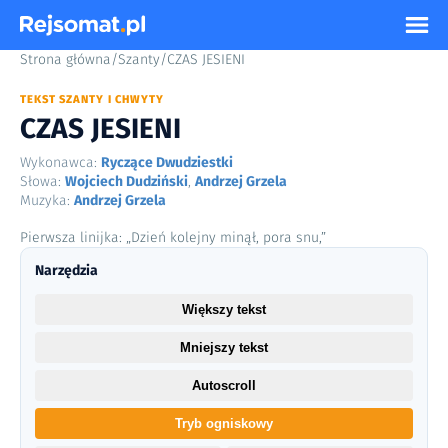
Strona główna
/
Szanty
/
CZAS JESIENI
TEKST SZANTY I CHWYTY
CZAS JESIENI
Wykonawca:
Ryczące Dwudziestki
Słowa:
Wojciech Dudziński
,
Andrzej Grzela
Muzyka:
Andrzej Grzela
Pierwsza linijka: „Dzień kolejny minął, pora snu,”
Narzędzia
Większy tekst
Mniejszy tekst
Autoscroll
Tryb ogniskowy