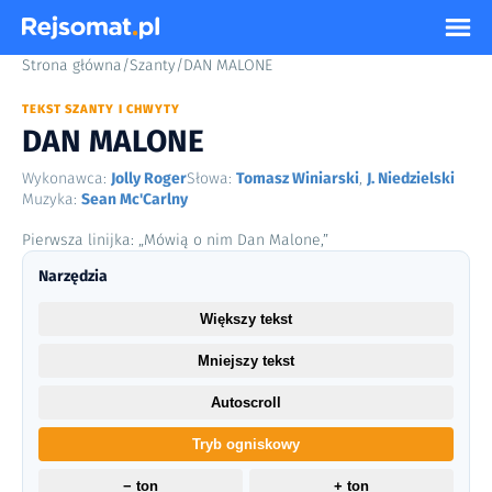
Strona główna
/
Szanty
/
DAN MALONE
TEKST SZANTY I CHWYTY
DAN MALONE
Wykonawca:
Jolly Roger
Słowa:
Tomasz Winiarski
,
J. Niedzielski
Muzyka:
Sean Mc'Carlny
Pierwsza linijka: „Mówią o nim Dan Malone,”
Narzędzia
Większy tekst
Mniejszy tekst
Autoscroll
Tryb ogniskowy
− ton
+ ton