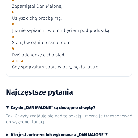
Zapamiętaj Dan Malone,
G
Usłysz cichą prośbę mą,
a C
Już nie sypiam z Twoim zdjęciem pod poduszką.
a
Stanął w ogniu tęsknot dom,
G
Dziś odchodzę cicho stąd,
a e a
Gdy spojrzałam sobie w oczy, pękło lustro.
Najczęstsze pytania
Czy do „DAN MALONE” są dostępne chwyty?
Tak. Chwyty znajdują się nad tą sekcją i można je transponować
do wygodnej tonacji.
Kto jest autorem lub wykonawcą „DAN MALONE”?