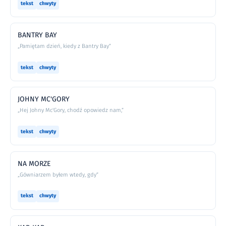
tekst
chwyty
BANTRY BAY
„Pamiętam dzień, kiedy z Bantry Bay”
tekst
chwyty
JOHNY MC'GORY
„Hej Johny Mc'Gory, chodź opowiedz nam,”
tekst
chwyty
NA MORZE
„Gówniarzem byłem wtedy, gdy”
tekst
chwyty