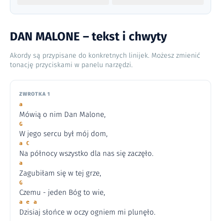
DAN MALONE – tekst i chwyty
Akordy są przypisane do konkretnych linijek. Możesz zmienić
tonację przyciskami w panelu narzędzi.
ZWROTKA 1
a
Mówią o nim Dan Malone,
G
W jego sercu był mój dom,
a C
Na północy wszystko dla nas się zaczęło.
a
Zagubiłam się w tej grze,
G
Czemu - jeden Bóg to wie,
a e a
Dzisiaj słońce w oczy ogniem mi plunęło.