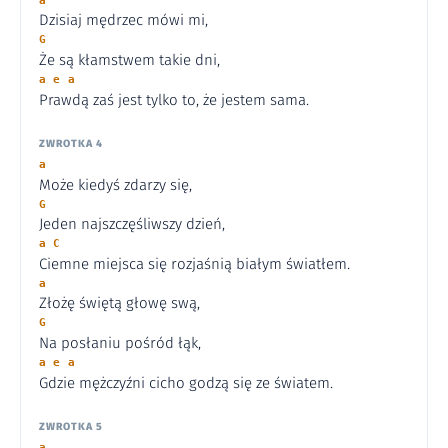
a
Dzisiaj mędrzec mówi mi,
G
Że są kłamstwem takie dni,
a e a
Prawdą zaś jest tylko to, że jestem sama.
ZWROTKA 4
a
Może kiedyś zdarzy się,
G
Jeden najszczęśliwszy dzień,
a C
Ciemne miejsca się rozjaśnią białym światłem.
a
Złożę świętą głowę swą,
G
Na posłaniu pośród łąk,
a e a
Gdzie mężczyźni cicho godzą się ze światem.
ZWROTKA 5
a