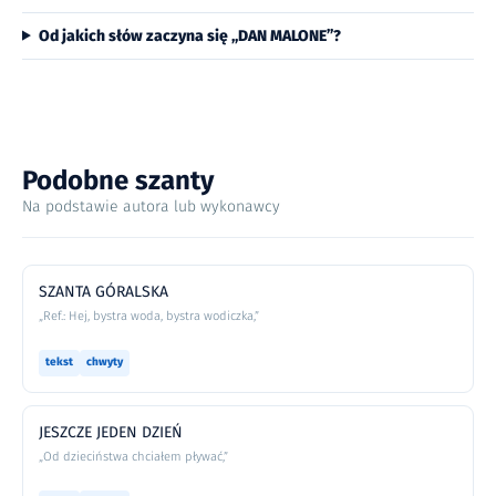
Od jakich słów zaczyna się „DAN MALONE”?
Podobne szanty
Na podstawie autora lub wykonawcy
SZANTA GÓRALSKA
„Ref.: Hej, bystra woda, bystra wodiczka,”
tekst
chwyty
JESZCZE JEDEN DZIEŃ
„Od dzieciństwa chciałem pływać,”