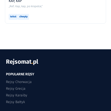
KAP, KAP
„Ref.: Kap, kap, po kropelce,”
tekst
chwyty
Rejsomat
.
pl
POPULARNE REJSY
Rejsy Chorwacja
Rejsy Grecja
Rejsy Karaiby
Rejsy Bałtyk