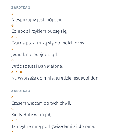
ZWROTKA 2
a
Niespokojny jest mój sen,
G
Co noc z krzykiem budzę się,
a C
Czarne ptaki tłuką się do moich drzwi.
a
Jednak nie odejdę stąd,
G
Wrócisz tutaj Dan Malone,
a e a
Na wybrzeże do mnie, tu gdzie jest twój dom.
ZWROTKA 3
a
Czasem wracam do tych chwil,
G
Kiedy złote wino pił,
a C
Tańczył ze mną pod gwiazdami aż do rana.