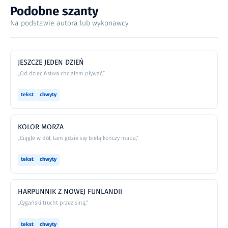
Podobne szanty
Na podstawie autora lub wykonawcy
JESZCZE JEDEN DZIEŃ
„Od dzieciństwa chciałem pływać,”
tekst
chwyty
KOLOR MORZA
„Ciągle w dół, tam gdzie się bielą kończy mapa,”
tekst
chwyty
HARPUNNIK Z NOWEJ FUNLANDII
„Cygański trucht przez siną,”
tekst
chwyty