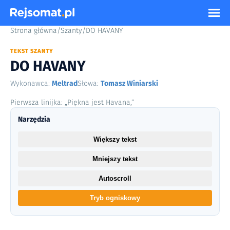
Strona główna
/
Szanty
/
DO HAVANY
TEKST SZANTY
DO HAVANY
Wykonawca:
Meltrad
Słowa:
Tomasz Winiarski
Pierwsza linijka: „Piękna jest Havana,”
Narzędzia
Większy tekst
Mniejszy tekst
Autoscroll
Tryb ogniskowy