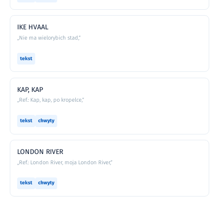
IKE HVAAL
„Nie ma wielorybich stad,”
tekst
KAP, KAP
„Ref.: Kap, kap, po kropelce,”
tekst
chwyty
LONDON RIVER
„Ref.: London River, moja London River,”
tekst
chwyty