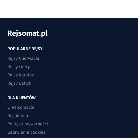
Rejsomat
.
pl
POPULARNE REJSY
Rejsy Chorwacja
Rejsy Grecja
Rejsy Karaiby
Rejsy Bałtyk
DLA KLIENTÓW
O Rejsomacie
Regulamin
Polityka prywatności
Ustawienia cookies