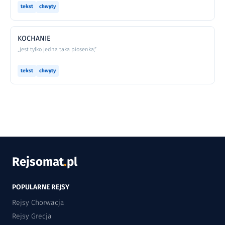
tekst
chwyty
KOCHANIE
„Jest tylko jedna taka piosenka,”
tekst
chwyty
Rejsomat
.
pl
POPULARNE REJSY
Rejsy Chorwacja
Rejsy Grecja