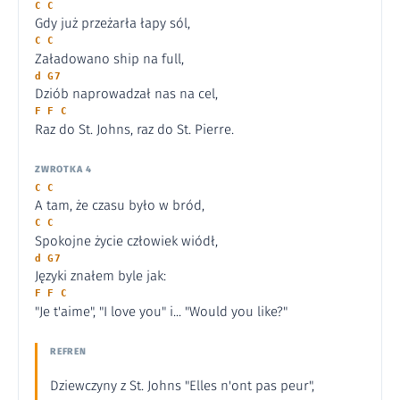
C C
Gdy już przeżarła łapy sól,
C C
Załadowano ship na full,
d G7
Dziób naprowadzał nas na cel,
F F C
Raz do St. Johns, raz do St. Pierre.
ZWROTKA 4
C C
A tam, że czasu było w bród,
C C
Spokojne życie człowiek wiódł,
d G7
Języki znałem byle jak:
F F C
"Je t'aime", "I love you" i... "Would you like?"
REFREN
Dziewczyny z St. Johns "Elles n'ont pas peur",