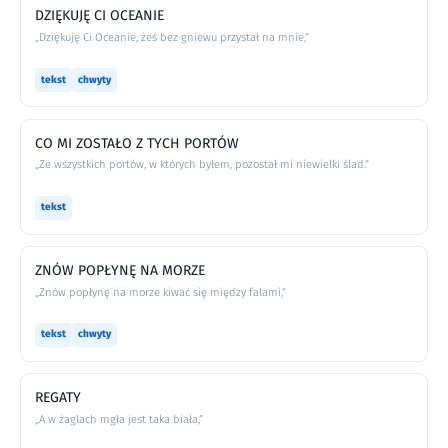
DZIĘKUJĘ CI OCEANIE
„Dziękuję Ci Oceanie, żeś bez gniewu przystał na mnie,”
tekst
chwyty
CO MI ZOSTAŁO Z TYCH PORTÓW
„Ze wszystkich portów, w których byłem, pozostał mi niewielki ślad.”
tekst
ZNÓW POPŁYNĘ NA MORZE
„Znów popłynę na morze kiwać się między falami,”
tekst
chwyty
REGATY
„A w żaglach mgła jest taka biała,”