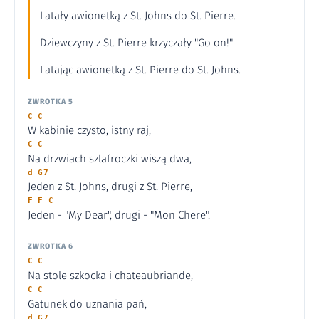
Latały awionetką z St. Johns do St. Pierre.
Dziewczyny z St. Pierre krzyczały "Go on!"
Latając awionetką z St. Pierre do St. Johns.
ZWROTKA 5
C C
W kabinie czysto, istny raj,
C C
Na drzwiach szlafroczki wiszą dwa,
d G7
Jeden z St. Johns, drugi z St. Pierre,
F F C
Jeden - "My Dear", drugi - "Mon Chere".
ZWROTKA 6
C C
Na stole szkocka i chateaubriande,
C C
Gatunek do uznania pań,
d G7