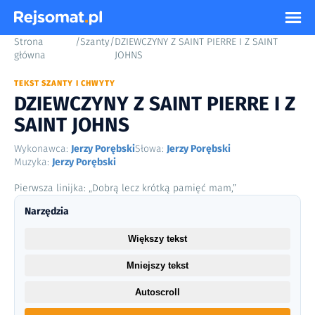
Strona
/
Szanty
/
DZIEWCZYNY Z SAINT PIERRE I Z SAINT
główna
JOHNS
TEKST SZANTY I CHWYTY
DZIEWCZYNY Z SAINT PIERRE I Z
SAINT JOHNS
Wykonawca:
Jerzy Porębski
Słowa:
Jerzy Porębski
Muzyka:
Jerzy Porębski
Pierwsza linijka: „Dobrą lecz krótką pamięć mam,”
Narzędzia
Większy tekst
Mniejszy tekst
Autoscroll