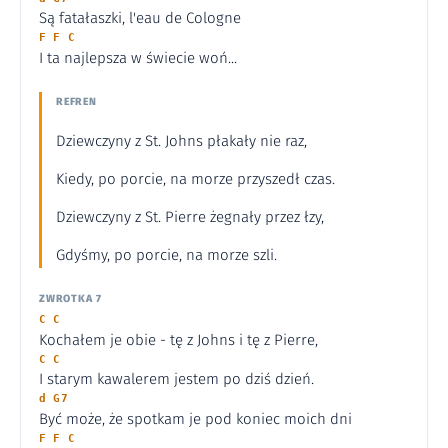
Są fatałaszki, l'eau de Cologne
F F C
I ta najlepsza w świecie woń...
REFREN
Dziewczyny z St. Johns płakały nie raz,
Kiedy, po porcie, na morze przyszedł czas.
Dziewczyny z St. Pierre żegnały przez łzy,
Gdyśmy, po porcie, na morze szli.
ZWROTKA 7
C C
Kochałem je obie - tę z Johns i tę z Pierre,
C C
I starym kawalerem jestem po dziś dzień.
d G7
Być może, że spotkam je pod koniec moich dni
F F C