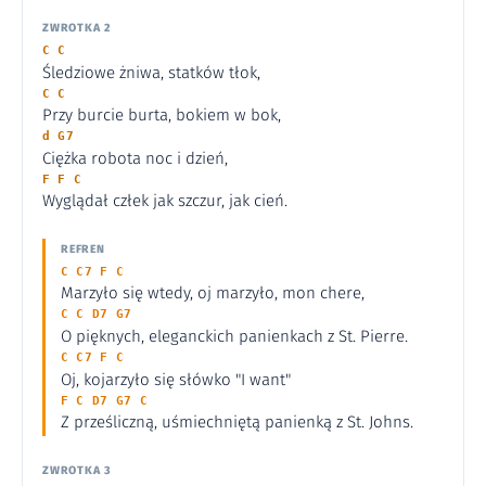
ZWROTKA 2
C C
Śledziowe żniwa, statków tłok,
C C
Przy burcie burta, bokiem w bok,
d G7
Ciężka robota noc i dzień,
F F C
Wyglądał człek jak szczur, jak cień.
REFREN
C C7 F C
Marzyło się wtedy, oj marzyło, mon chere,
C C D7 G7
O pięknych, eleganckich panienkach z St. Pierre.
C C7 F C
Oj, kojarzyło się słówko "I want"
F C D7 G7 C
Z prześliczną, uśmiechniętą panienką z St. Johns.
ZWROTKA 3