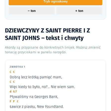
Tryb ogniskowy
− ton
+ ton
DZIEWCZYNY Z SAINT PIERRE I Z
SAINT JOHNS – tekst i chwyty
Akordy są przypisane do konkretnych linijek. Możesz zmienić
tonację przyciskami w panelu narzędzi.
ZWROTKA 1
C C
Dobrą lecz krótką pamięć mam,
C C
Więc kiedy to było, no?... Nie wiem sam.
d G7
Pływaliśmy na Georges Bank,
F F C
Ławice z piasku, New Foundland.