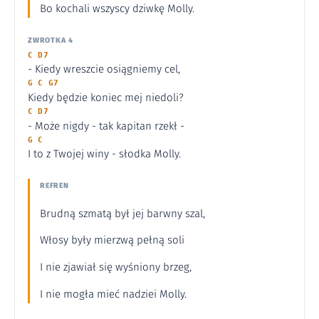
Bo kochali wszyscy dziwkę Molly.
ZWROTKA 4
C D7
- Kiedy wreszcie osiągniemy cel,
G C G7
Kiedy będzie koniec mej niedoli?
C D7
- Może nigdy - tak kapitan rzekł -
G C
I to z Twojej winy - słodka Molly.
REFREN
Brudną szmatą był jej barwny szal,
Włosy były mierzwą pełną soli
I nie zjawiał się wyśniony brzeg,
I nie mogła mieć nadziei Molly.