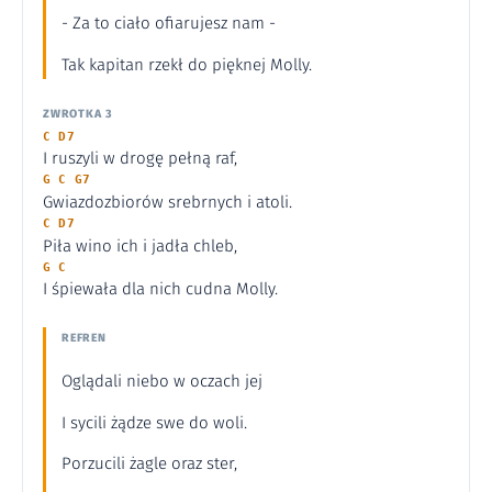
- Za to ciało ofiarujesz nam -
Tak kapitan rzekł do pięknej Molly.
ZWROTKA 3
C D7
I ruszyli w drogę pełną raf,
G C G7
Gwiazdozbiorów srebrnych i atoli.
C D7
Piła wino ich i jadła chleb,
G C
I śpiewała dla nich cudna Molly.
REFREN
Oglądali niebo w oczach jej
I sycili żądze swe do woli.
Porzucili żagle oraz ster,