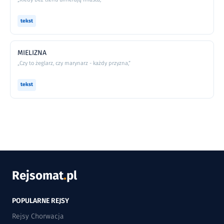
tekst
MIELIZNA
„Czy to żeglarz, czy marynarz - każdy przyzna,”
tekst
Rejsomat
.
pl
POPULARNE REJSY
Rejsy Chorwacja