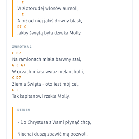
F C
W złotorudej włosów aureoli,
F C
A bił od niej jakiś dziwny blask,
D7 G
Jakby świętą była dziwka Molly.
ZWROTKA 2
C D7
Na ramionach miała barwny szal,
G C G7
W oczach miała wyraz melancholii,
C D7
Ziemia Święta - oto jest mój cel,
G C
Tak kapitanowi rzekła Molly.
REFREN
- Do Chrystusa z Wami płynąć chcę,
Niechaj duszę zbawić mą pozwoli.