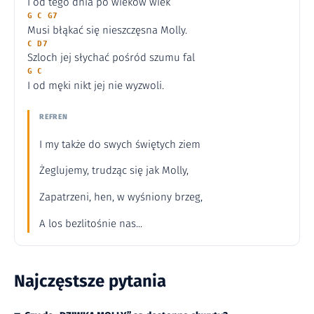
I od tego dnia po wieków wiek
G C G7
Musi błąkać się nieszczęsna Molly.
C D7
Szloch jej słychać pośród szumu fal
G C
I od męki nikt jej nie wyzwoli.
REFREN
I my także do swych świętych ziem
Żeglujemy, trudząc się jak Molly,
Zapatrzeni, hen, w wyśniony brzeg,
A los bezlitośnie nas...
Najczęstsze pytania