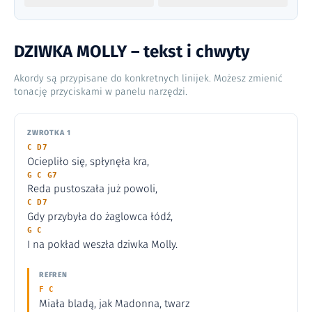
DZIWKA MOLLY – tekst i chwyty
Akordy są przypisane do konkretnych linijek. Możesz zmienić
tonację przyciskami w panelu narzędzi.
ZWROTKA 1
C D7
Ociepliło się, spłynęła kra,
G C G7
Reda pustoszała już powoli,
C D7
Gdy przybyła do żaglowca łódź,
G C
I na pokład weszła dziwka Molly.
REFREN
F C
Miała bladą, jak Madonna, twarz