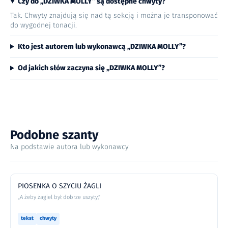
Czy do „DZIWKA MOLLY” są dostępne chwyty?
Tak. Chwyty znajdują się nad tą sekcją i można je transponować
do wygodnej tonacji.
Kto jest autorem lub wykonawcą „DZIWKA MOLLY”?
Od jakich słów zaczyna się „DZIWKA MOLLY”?
Podobne szanty
Na podstawie autora lub wykonawcy
PIOSENKA O SZYCIU ŻAGLI
„A żeby żagiel był dobrze uszyty,”
tekst
chwyty