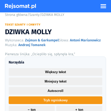
Strona główna
/
Szanty
/
DZIWKA MOLLY
TEKST SZANTY I CHWYTY
DZIWKA MOLLY
Wykonawca:
Zejman & Garkumpel
Słowa:
Antoni Marianowicz
Muzyka:
Andrzej Tomanek
Pierwsza linijka: „Ociepliło się, spłynęła kra,”
Narzędzia
Większy tekst
Mniejszy tekst
Autoscroll
Tryb ogniskowy
− ton
+ ton