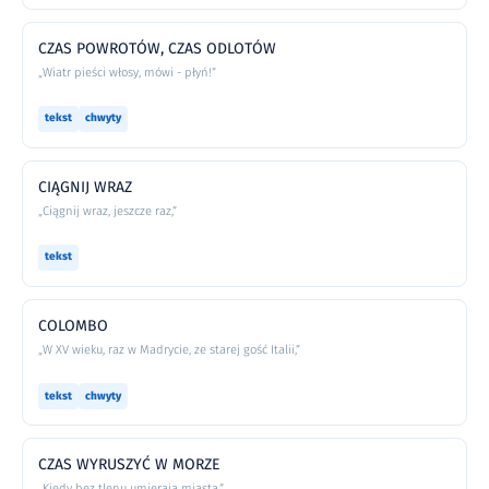
CZAS POWROTÓW, CZAS ODLOTÓW
„Wiatr pieści włosy, mówi - płyń!”
tekst
chwyty
CIĄGNIJ WRAZ
„Ciągnij wraz, jeszcze raz,”
tekst
COLOMBO
„W XV wieku, raz w Madrycie, ze starej gość Italii,”
tekst
chwyty
CZAS WYRUSZYĆ W MORZE
„Kiedy bez tlenu umierają miasta,”