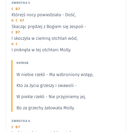
ZWROTKA 5
C D7
Którejś nocy powiedziała - Dość,
G C G7
Skacząc prędzej z Bogiem się zespoli -
C D7
I skoczyła w ciemną otchłań wód,
G C
I zniknęła w tej otchłani Molly.
REFREN
W niebie rzekli - Ma wzbroniony wstęp,
Kto za życia grzeszy i swawoli -
W piekle rzekli - Nie przyjmiemy jej,
Bo za grzechy żałowała Molly.
ZWROTKA 6
C D7