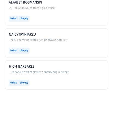
ALFABET BOSMAŃSKI
„A - jak Atlantyk, co trzeba go przejść,”
tekst
chwyty
NA CYTRYNIARZU
„Jeżeli chcesz na statku tym popływać parę lat,”
tekst
chwyty
HIGH BARBAREE
„Królewskie dwa żaglowce opuściły Anglii brzeg,”
tekst
chwyty