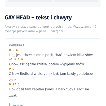
GAY HEAD – tekst i chwyty
Akordy są przypisane do konkretnych linijek. Możesz zmienić
tonację przyciskami w panelu narzędzi.
ZWROTKA 1
D G a
Hej, jeśli chcecie mnie posłuchać, powiem kilka słów,
A7 D A D
Opowieść będzie krótka, potem wypijemy znów:
D G
Z New Bedford wielorybnik był, tam każdy go dobrze
znał,
D A7 D
Dowodził tam kapitan Jones, a bark "Gay Head" się
zwał.
REFREN