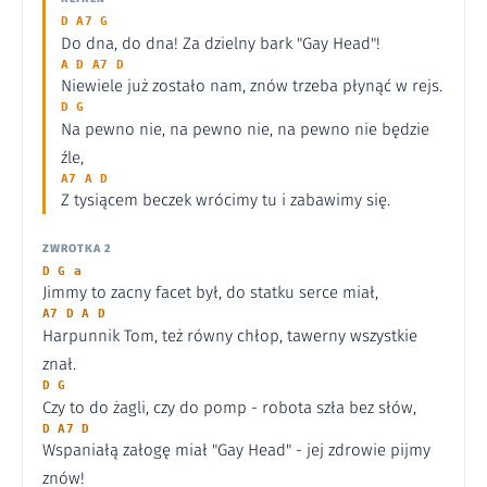
D A7 G
Do dna, do dna! Za dzielny bark "Gay Head"!
A D A7 D
Niewiele już zostało nam, znów trzeba płynąć w rejs.
D G
Na pewno nie, na pewno nie, na pewno nie będzie
źle,
A7 A D
Z tysiącem beczek wrócimy tu i zabawimy się.
ZWROTKA 2
D G a
Jimmy to zacny facet był, do statku serce miał,
A7 D A D
Harpunnik Tom, też równy chłop, tawerny wszystkie
znał.
D G
Czy to do żagli, czy do pomp - robota szła bez słów,
D A7 D
Wspaniałą załogę miał "Gay Head" - jej zdrowie pijmy
znów!