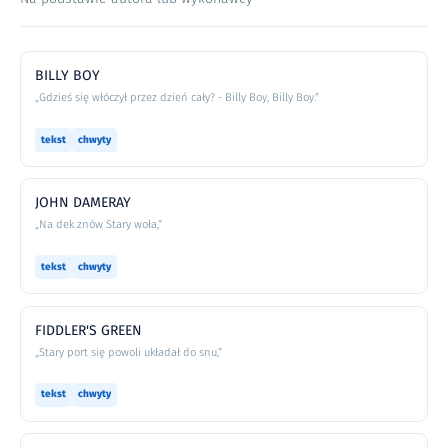
BILLY BOY
„Gdzieś się włóczył przez dzień cały? - Billy Boy, Billy Boy.”
tekst
chwyty
JOHN DAMERAY
„Na dek znów Stary woła,”
tekst
chwyty
FIDDLER'S GREEN
„Stary port się powoli układał do snu,”
tekst
chwyty