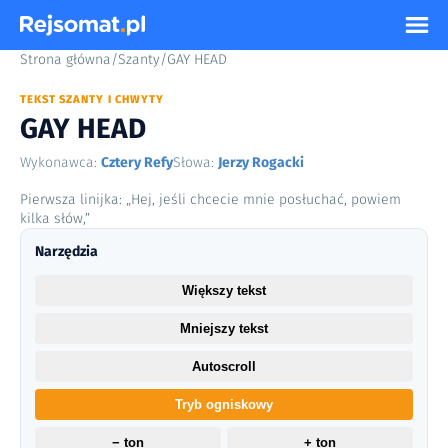
Strona główna
/
Szanty
/
GAY HEAD
TEKST SZANTY I CHWYTY
GAY HEAD
Wykonawca:
Cztery Refy
Słowa:
Jerzy Rogacki
Pierwsza linijka: „Hej, jeśli chcecie mnie posłuchać, powiem
kilka słów,”
Narzędzia
Większy tekst
Mniejszy tekst
Autoscroll
Tryb ogniskowy
− ton
+ ton