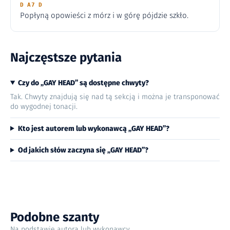
D A7 D
Popłyną opowieści z mórz i w górę pójdzie szkło.
Najczęstsze pytania
Czy do „GAY HEAD” są dostępne chwyty?
Tak. Chwyty znajdują się nad tą sekcją i można je transponować
do wygodnej tonacji.
Kto jest autorem lub wykonawcą „GAY HEAD”?
Od jakich słów zaczyna się „GAY HEAD”?
Podobne szanty
Na podstawie autora lub wykonawcy