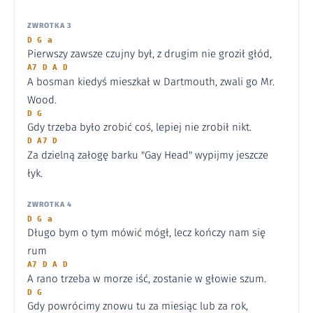
ZWROTKA 3
D G a
Pierwszy zawsze czujny był, z drugim nie groził głód,
A7 D A D
A bosman kiedyś mieszkał w Dartmouth, zwali go Mr.
Wood.
D G
Gdy trzeba było zrobić coś, lepiej nie zrobił nikt.
D A7 D
Za dzielną załogę barku "Gay Head" wypijmy jeszcze
łyk.
ZWROTKA 4
D G a
Długo bym o tym mówić mógł, lecz kończy nam się
rum
A7 D A D
A rano trzeba w morze iść, zostanie w głowie szum.
D G
Gdy powrócimy znowu tu za miesiąc lub za rok,