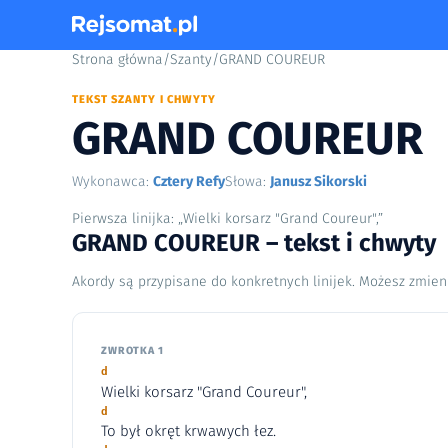
Strona główna
/
Szanty
/
GRAND COUREUR
TEKST SZANTY I CHWYTY
GRAND COUREUR
Wykonawca:
Cztery Refy
Słowa:
Janusz Sikorski
Pierwsza linijka: „Wielki korsarz "Grand Coureur",”
GRAND COUREUR – tekst i chwyty
Akordy są przypisane do konkretnych linijek. Możesz zmien
ZWROTKA 1
d
Wielki korsarz "Grand Coureur",
d
To był okręt krwawych łez.