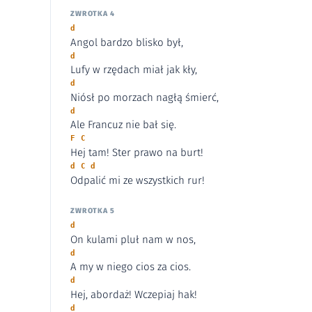
ZWROTKA 4
d
Angol bardzo blisko był,
d
Lufy w rzędach miał jak kły,
d
Niósł po morzach nagłą śmierć,
d
Ale Francuz nie bał się.
F C
Hej tam! Ster prawo na burt!
d C d
Odpalić mi ze wszystkich rur!
ZWROTKA 5
d
On kulami pluł nam w nos,
d
A my w niego cios za cios.
d
Hej, abordaż! Wczepiaj hak!
d