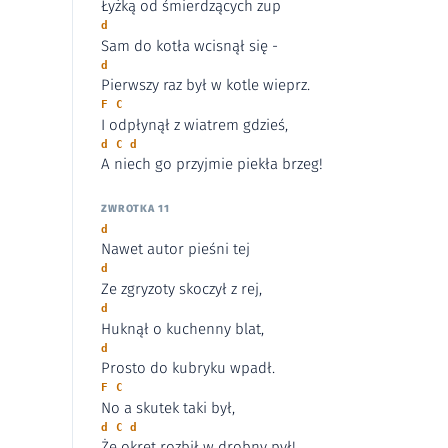
Łyżką od śmierdzących zup
d
Sam do kotła wcisnął się -
d
Pierwszy raz był w kotle wieprz.
F C
I odpłynął z wiatrem gdzieś,
d C d
A niech go przyjmie piekła brzeg!
ZWROTKA 11
d
Nawet autor pieśni tej
d
Ze zgryzoty skoczył z rej,
d
Huknął o kuchenny blat,
d
Prosto do kubryku wpadł.
F C
No a skutek taki był,
d C d
Że okręt rozbił w drobny pył!