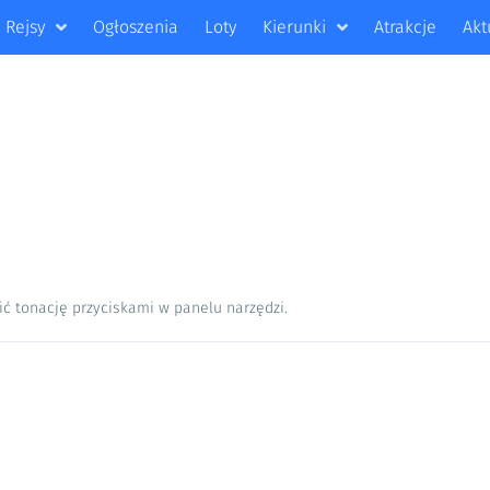
Rejsy
Ogłoszenia
Loty
Kierunki
Atrakcje
Akt
ić tonację przyciskami w panelu narzędzi.