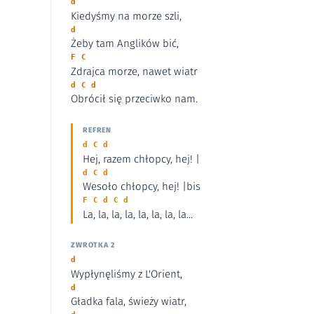
d
Kiedyśmy na morze szli,
d
Żeby tam Anglików bić,
F C
Zdrajca morze, nawet wiatr
d C d
Obrócił się przeciwko nam.
REFREN
d C d
Hej, razem chłopcy, hej! |
d C d
Wesoło chłopcy, hej! |bis
F C d C d
La, la, la, la, la, la, la, la...
ZWROTKA 2
d
Wypłynęliśmy z L'Orient,
d
Gładka fala, świeży wiatr,