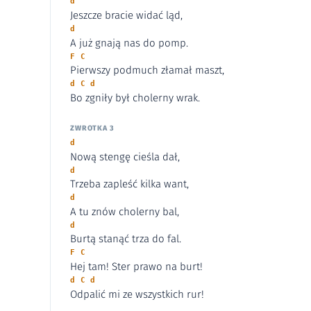
d
Jeszcze bracie widać ląd,
d
A już gnają nas do pomp.
F C
Pierwszy podmuch złamał maszt,
d C d
Bo zgniły był cholerny wrak.
ZWROTKA 3
d
Nową stengę cieśla dał,
d
Trzeba zapleść kilka want,
d
A tu znów cholerny bal,
d
Burtą stanąć trza do fal.
F C
Hej tam! Ster prawo na burt!
d C d
Odpalić mi ze wszystkich rur!