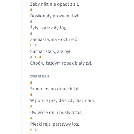
Żeby nikt nie opadł z sił,
d
Doskonały prowiant był:
d
Żyły i zjełczały łój,
d
Zamiast wina - octu słój.
F C
Suchar stary, ale był,
d C d
Choć w każdym robak biały żył.
ZWROTKA 8
d
Srogo los po dupach lał,
d
W porcie przyjdzie zdychać nam.
d
Dwieście dni i pusty trzos,
d
Pieski rejs, parszywy los.
F C