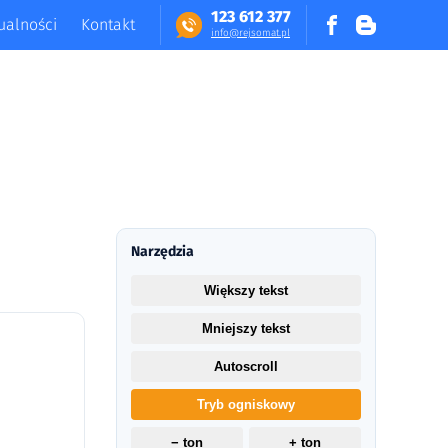
123 612 377
ualności
Kontakt
in​fo​@​​rej​somat​.​pl
Narzędzia
Większy tekst
Mniejszy tekst
Autoscroll
Tryb ogniskowy
− ton
+ ton