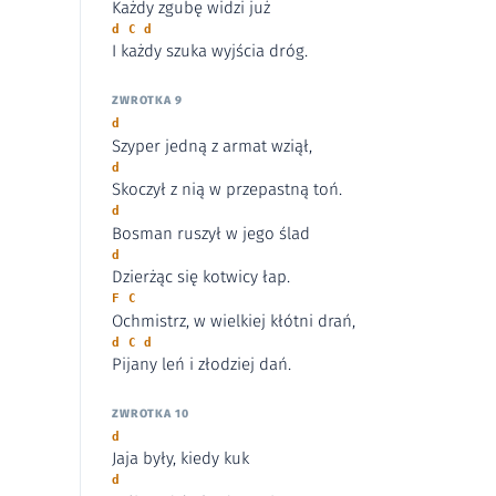
Każdy zgubę widzi już
d C d
I każdy szuka wyjścia dróg.
ZWROTKA 9
d
Szyper jedną z armat wziął,
d
Skoczył z nią w przepastną toń.
d
Bosman ruszył w jego ślad
d
Dzierżąc się kotwicy łap.
F C
Ochmistrz, w wielkiej kłótni drań,
d C d
Pijany leń i złodziej dań.
ZWROTKA 10
d
Jaja były, kiedy kuk
d