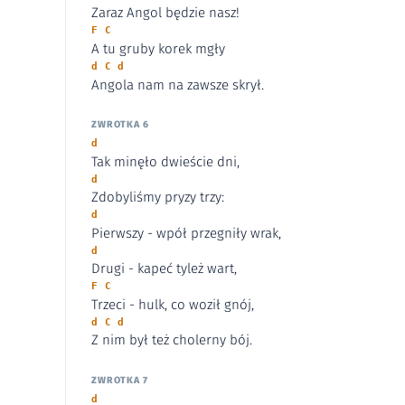
Zaraz Angol będzie nasz!
F C
A tu gruby korek mgły
d C d
Angola nam na zawsze skrył.
ZWROTKA 6
d
Tak minęło dwieście dni,
d
Zdobyliśmy pryzy trzy:
d
Pierwszy - wpół przegniły wrak,
d
Drugi - kapeć tyleż wart,
F C
Trzeci - hulk, co woził gnój,
d C d
Z nim był też cholerny bój.
ZWROTKA 7
d