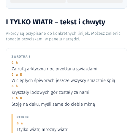
I TYLKO WIATR – tekst i chwyty
Akordy są przypisane do konkretnych linijek. Możesz zmienić
tonację przyciskami w panelu narzędzi.
ZWROTKA 1
G h
Za rufą arktyczna noc przetkana gwiazdami
C a D
W ciepłych śpiworach jeszcze wszyscy smacznie śpią
G h
Kryształy lodowych gór zostały za nami
C a D
Stoję na deku, myśli same do ciebie mkną
REFREN
G e
I tylko wiatr, mroźny wiatr