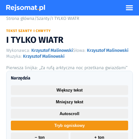
Strona główna
/
Szanty
/
I TYLKO WIATR
TEKST SZANTY I CHWYTY
I TYLKO WIATR
Wykonawca:
Krzysztof Malinowski
Słowa:
Krzysztof Malinowski
Muzyka:
Krzysztof Malinowski
Pierwsza linijka: „Za rufą arktyczna noc przetkana gwiazdami”
Narzędzia
Większy tekst
Mniejszy tekst
Autoscroll
Tryb ogniskowy
− ton
+ ton