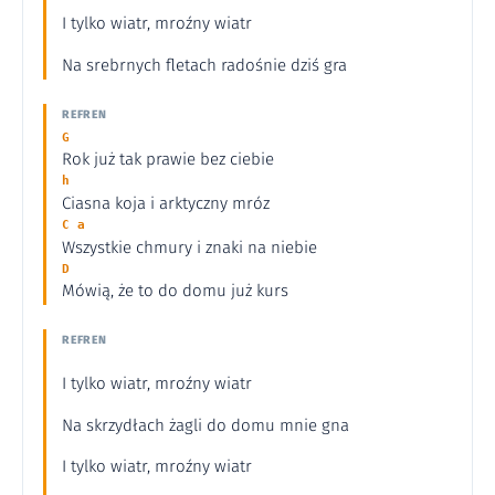
I tylko wiatr, mroźny wiatr
Na srebrnych fletach radośnie dziś gra
REFREN
G
Rok już tak prawie bez ciebie
h
Ciasna koja i arktyczny mróz
C a
Wszystkie chmury i znaki na niebie
D
Mówią, że to do domu już kurs
REFREN
I tylko wiatr, mroźny wiatr
Na skrzydłach żagli do domu mnie gna
I tylko wiatr, mroźny wiatr