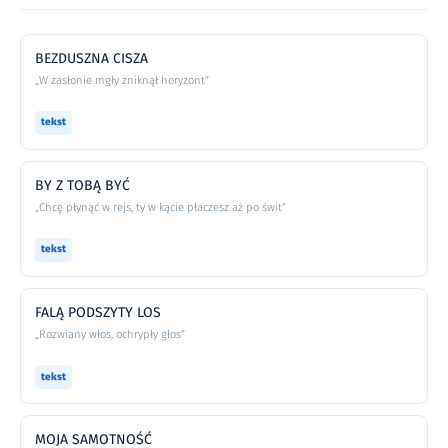
BEZDUSZNA CISZA
„W zasłonie mgły zniknął horyzont”
tekst
BY Z TOBĄ BYĆ
„Chcę płynąć w rejs, ty w kącie płaczesz aż po świt”
tekst
FALĄ PODSZYTY LOS
„Rozwiany włos, ochrypły głos”
tekst
MOJA SAMOTNOŚĆ