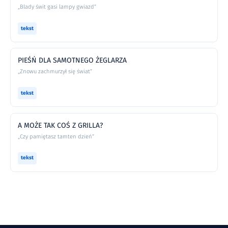
„Blady świt gasi lampy gwiazd”
tekst
PIEŚŃ DLA SAMOTNEGO ŻEGLARZA
„Znowu zachmurzył się świat”
tekst
A MOŻE TAK COŚ Z GRILLA?
„Czy pamiętasz tamten dzień”
tekst