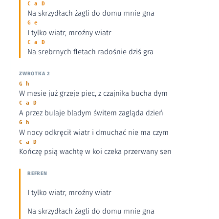
C a D
Na skrzydłach żagli do domu mnie gna
G e
I tylko wiatr, mroźny wiatr
C a D
Na srebrnych fletach radośnie dziś gra
ZWROTKA 2
G h
W mesie już grzeje piec, z czajnika bucha dym
C a D
A przez bulaje bladym świtem zagląda dzień
G h
W nocy odkręcił wiatr i dmuchać nie ma czym
C a D
Kończę psią wachtę w koi czeka przerwany sen
REFREN
I tylko wiatr, mroźny wiatr
Na skrzydłach żagli do domu mnie gna