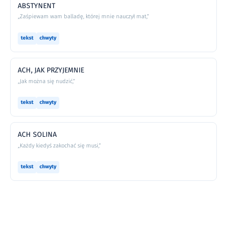
ABSTYNENT
„Zaśpiewam wam balladę, której mnie nauczył mat,”
tekst
chwyty
ACH, JAK PRZYJEMNIE
„Jak można się nudzić,”
tekst
chwyty
ACH SOLINA
„Każdy kiedyś zakochać się musi,”
tekst
chwyty