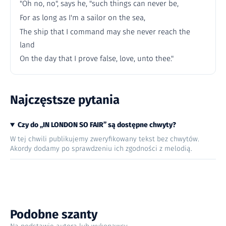
"Oh no, no", says he, "such things can never be,
For as long as I'm a sailor on the sea,
The ship that I command may she never reach the
land
On the day that I prove false, love, unto thee."
Najczęstsze pytania
Czy do „IN LONDON SO FAIR” są dostępne chwyty?
W tej chwili publikujemy zweryfikowany tekst bez chwytów.
Akordy dodamy po sprawdzeniu ich zgodności z melodią.
Podobne szanty