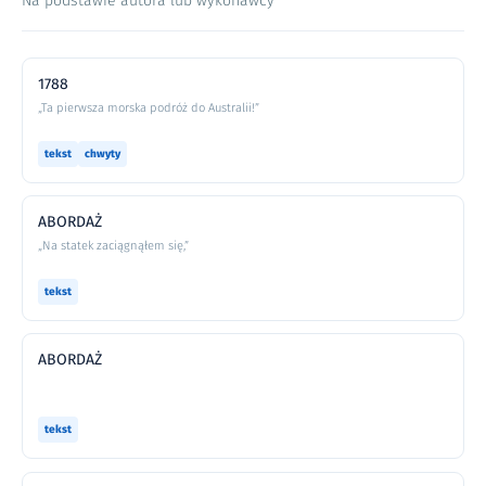
Na podstawie autora lub wykonawcy
1788
„Ta pierwsza morska podróż do Australii!”
tekst
chwyty
ABORDAŻ
„Na statek zaciągnąłem się,”
tekst
ABORDAŻ
tekst