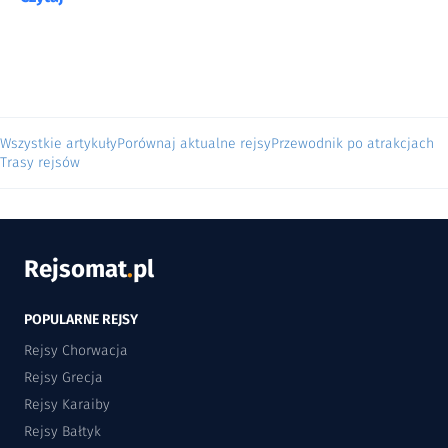
Wszystkie artykuły
Porównaj aktualne rejsy
Przewodnik po atrakcjach
Trasy rejsów
Rejsomat
.
pl
POPULARNE REJSY
Rejsy Chorwacja
Rejsy Grecja
Rejsy Karaiby
Rejsy Bałtyk