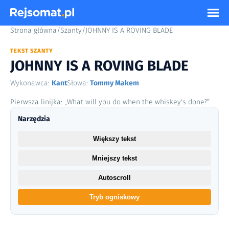
Strona główna
/
Szanty
/
JOHNNY IS A ROVING BLADE
TEKST SZANTY
JOHNNY IS A ROVING BLADE
Wykonawca:
Kant
Słowa:
Tommy Makem
Pierwsza linijka: „What will you do when the whiskey's done?”
Narzędzia
Większy tekst
Mniejszy tekst
Autoscroll
Tryb ogniskowy