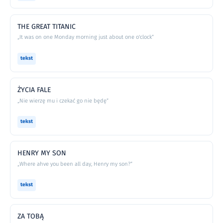
THE GREAT TITANIC
„It was on one Monday morning just about one o'clock”
tekst
ŻYCIA FALE
„Nie wierzę mu i czekać go nie będę”
tekst
HENRY MY SON
„Where ahve you been all day, Henry my son?”
tekst
ZA TOBĄ