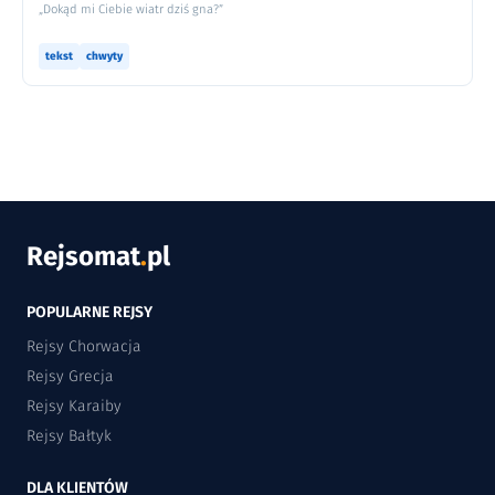
„Dokąd mi Ciebie wiatr dziś gna?”
tekst
chwyty
Rejsomat
.
pl
POPULARNE REJSY
Rejsy Chorwacja
Rejsy Grecja
Rejsy Karaiby
Rejsy Bałtyk
DLA KLIENTÓW