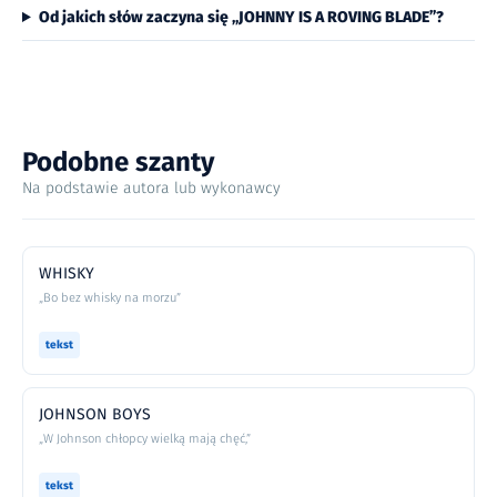
Od jakich słów zaczyna się „JOHNNY IS A ROVING BLADE”?
Podobne szanty
Na podstawie autora lub wykonawcy
WHISKY
„Bo bez whisky na morzu”
tekst
JOHNSON BOYS
„W Johnson chłopcy wielką mają chęć,”
tekst