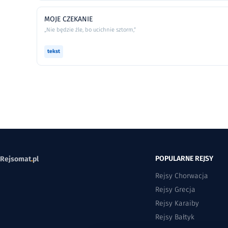
MOJE CZEKANIE
„Nie będzie źle, bo ucichnie sztorm,”
tekst
POPULARNE REJSY
Rejsomat
.
pl
Rejsy Chorwacja
Rejsy Grecja
Rejsy Karaiby
Rejsy Bałtyk