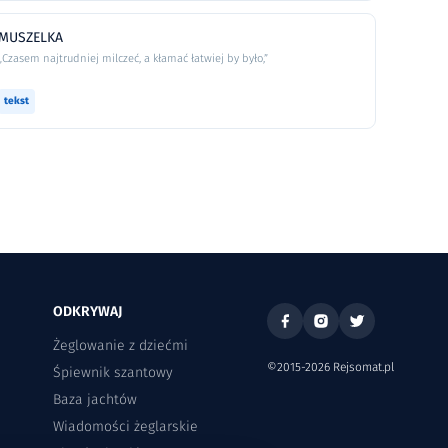
MUSZELKA
„Czasem najtrudniej milczeć, a kłamać łatwiej by było,”
tekst
ODKRYWAJ
Żeglowanie z dziećmi
©2015-2026 Rejsomat.pl
Śpiewnik szantowy
Baza jachtów
Wiadomości żeglarskie