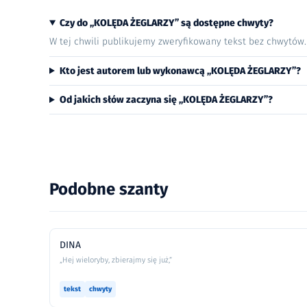
Czy do „KOLĘDA ŻEGLARZY” są dostępne chwyty?
W tej chwili publikujemy zweryfikowany tekst bez chwytów
Kto jest autorem lub wykonawcą „KOLĘDA ŻEGLARZY”?
Od jakich słów zaczyna się „KOLĘDA ŻEGLARZY”?
Podobne szanty
DINA
„Hej wieloryby, zbierajmy się już,”
tekst
chwyty