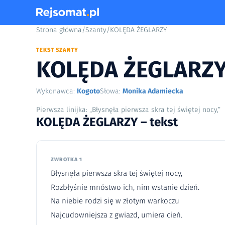
Strona główna
/
Szanty
/
KOLĘDA ŻEGLARZY
TEKST SZANTY
KOLĘDA ŻEGLARZ
Wykonawca:
Kogoto
Słowa:
Monika Adamiecka
Pierwsza linijka: „Błysnęła pierwsza skra tej świętej nocy,”
KOLĘDA ŻEGLARZY – tekst
ZWROTKA 1
Błysnęła pierwsza skra tej świętej nocy,
Rozbłyśnie mnóstwo ich, nim wstanie dzień.
Na niebie rodzi się w złotym warkoczu
Najcudowniejsza z gwiazd, umiera cień.