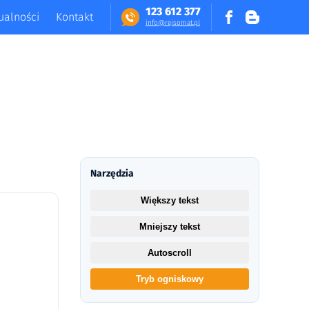
123 612 377
ualności
Kontakt
in​fo​@​​rej​somat​.​pl
Narzędzia
Większy tekst
Mniejszy tekst
Autoscroll
Tryb ogniskowy