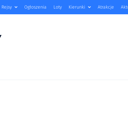
Rejsy
Ogłoszenia
Loty
Kierunki
Atrakcje
Akt
Y