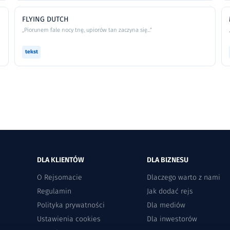
FLYING DUTCH
„Piorunem fale nocy tnę, upiorów tan zaczyna się...”
tekst
DLA KLIENTÓW
DLA BIZNESU
O Rejsomacie
Dlaczego warto z nami
Regulamin
Jak dodać rejs
Polityka prywatności
Dla mediów
Ustawienia cookies
Dla inwestorów