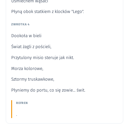
Uśmiechem wąsaci
Płyną obok statkiem z klocków "Lego".
ZWROTKA 4
Dookoła w bieli
Świat żagli z pościeli,
Przytulony misio steruje jak nikt.
Morza kolorowe,
Sztormy truskawkowe,
Płyniemy do portu, co się zowie... świt.
REFREN
.