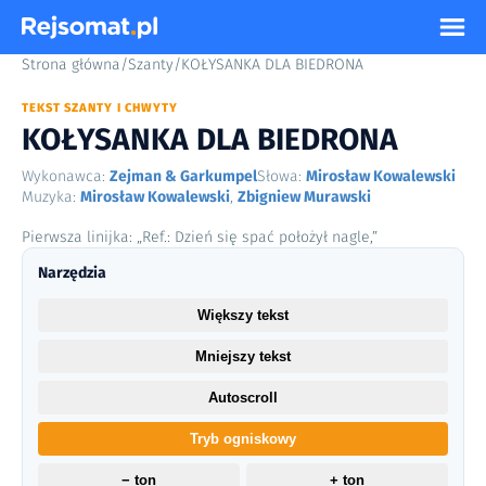
Strona główna
/
Szanty
/
KOŁYSANKA DLA BIEDRONA
TEKST SZANTY I CHWYTY
KOŁYSANKA DLA BIEDRONA
Wykonawca:
Zejman & Garkumpel
Słowa:
Mirosław Kowalewski
Muzyka:
Mirosław Kowalewski
,
Zbigniew Murawski
Pierwsza linijka: „Ref.: Dzień się spać położył nagle,”
Narzędzia
Większy tekst
Mniejszy tekst
Autoscroll
Tryb ogniskowy
− ton
+ ton