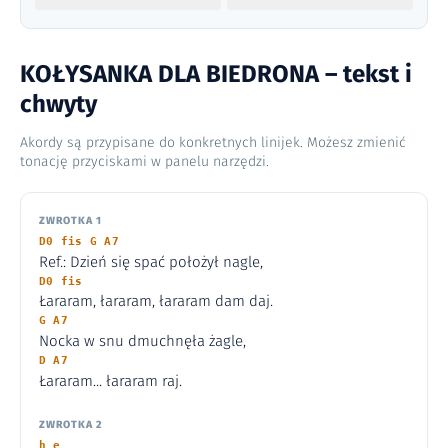
KOŁYSANKA DLA BIEDRONA – tekst i
chwyty
Akordy są przypisane do konkretnych linijek. Możesz zmienić
tonację przyciskami w panelu narzędzi.
ZWROTKA 1
D0 fis G A7
Ref.: Dzień się spać położył nagle,
D0 fis
Łararam, łararam, łararam dam daj.
G A7
Nocka w snu dmuchnęła żagle,
D A7
Łararam... łararam raj.
ZWROTKA 2
h e