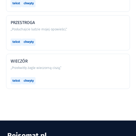
tekst
chwyty
PRZESTROGA
„Posłuchajcie ludzie mojej opowieści,”
tekst
chwyty
WIECZÓR
„Przekwitły żagle wieczorną ciszą,”
tekst
chwyty
Rejsomat
.
pl