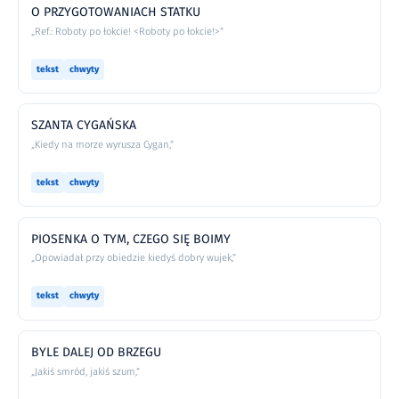
O PRZYGOTOWANIACH STATKU
„Ref.: Roboty po łokcie! <Roboty po łokcie!>”
tekst
chwyty
SZANTA CYGAŃSKA
„Kiedy na morze wyrusza Cygan,”
tekst
chwyty
PIOSENKA O TYM, CZEGO SIĘ BOIMY
„Opowiadał przy obiedzie kiedyś dobry wujek,”
tekst
chwyty
BYLE DALEJ OD BRZEGU
„Jakiś smród, jakiś szum,”