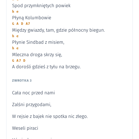
Spod przymkniętych powiek
h e
Płyną Kolumbowie
G A D A7
Między gwiazdy, tam, gdzie północny biegun.
h e
Płynie Sindbad z misiem,
h e
Mleczna droga skrzy się,
G A7 D
A dorośli gdzieś z tyłu na brzegu.
ZWROTKA 3
Cała noc przed nami
Zalśni przygodami,
W rejsie z bajek nie spotka nic złego.
Weseli piraci