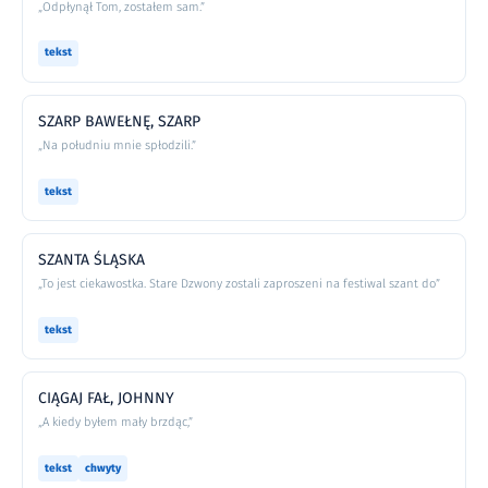
„Odpłynął Tom, zostałem sam.”
tekst
SZARP BAWEŁNĘ, SZARP
„Na południu mnie spłodzili.”
tekst
SZANTA ŚLĄSKA
„To jest ciekawostka. Stare Dzwony zostali zaproszeni na festiwal szant do”
tekst
CIĄGAJ FAŁ, JOHNNY
„A kiedy byłem mały brzdąc,”
tekst
chwyty