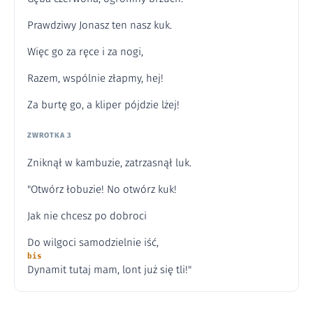
Prawdziwy Jonasz ten nasz kuk.
Więc go za ręce i za nogi,
Razem, wspólnie złapmy, hej!
Za burtę go, a kliper pójdzie lżej!
ZWROTKA 3
Zniknął w kambuzie, zatrzasnął luk.
"Otwórz łobuzie! No otwórz kuk!
Jak nie chcesz po dobroci
Do wilgoci samodzielnie iść,
bis
Dynamit tutaj mam, lont już się tli!"