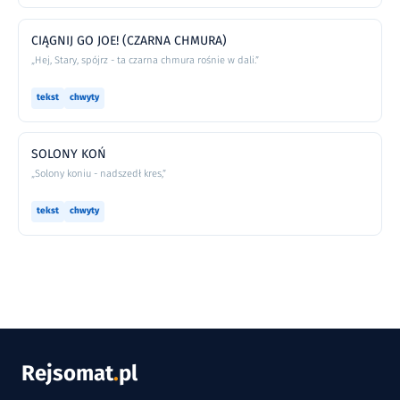
CIĄGNIJ GO JOE! (CZARNA CHMURA)
„Hej, Stary, spójrz - ta czarna chmura rośnie w dali.”
tekst
chwyty
SOLONY KOŃ
„Solony koniu - nadszedł kres,”
tekst
chwyty
Rejsomat
.
pl