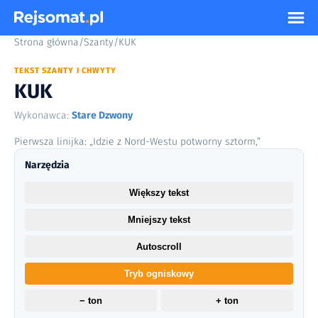
Strona główna
/
Szanty
/
KUK
TEKST SZANTY I CHWYTY
KUK
Wykonawca:
Stare Dzwony
Pierwsza linijka: „Idzie z Nord-Westu potworny sztorm,”
Narzędzia
Większy tekst
Mniejszy tekst
Autoscroll
Tryb ogniskowy
− ton
+ ton