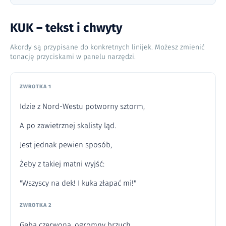
KUK – tekst i chwyty
Akordy są przypisane do konkretnych linijek. Możesz zmienić
tonację przyciskami w panelu narzędzi.
ZWROTKA 1
Idzie z Nord-Westu potworny sztorm,
A po zawietrznej skalisty ląd.
Jest jednak pewien sposób,
Żeby z takiej matni wyjść:
"Wszyscy na dek! I kuka złapać mi!"
ZWROTKA 2
Gęba czerwona, ogromny brzuch.