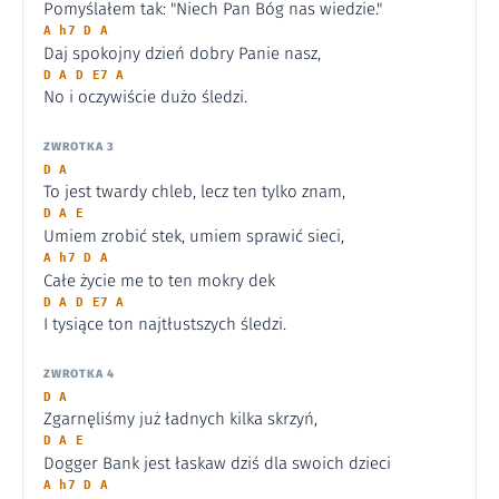
Pomyślałem tak: "Niech Pan Bóg nas wiedzie."
A h7 D A
Daj spokojny dzień dobry Panie nasz,
D A D E7 A
No i oczywiście dużo śledzi.
ZWROTKA 3
D A
To jest twardy chleb, lecz ten tylko znam,
D A E
Umiem zrobić stek, umiem sprawić sieci,
A h7 D A
Całe życie me to ten mokry dek
D A D E7 A
I tysiące ton najtłustszych śledzi.
ZWROTKA 4
D A
Zgarnęliśmy już ładnych kilka skrzyń,
D A E
Dogger Bank jest łaskaw dziś dla swoich dzieci
A h7 D A