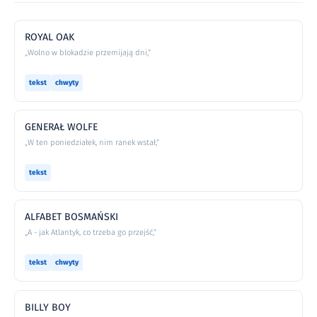
ROYAL OAK
„Wolno w blokadzie przemijają dni,”
tekst
chwyty
GENERAŁ WOLFE
„W ten poniedziałek, nim ranek wstał,”
tekst
ALFABET BOSMAŃSKI
„A - jak Atlantyk, co trzeba go przejść,”
tekst
chwyty
BILLY BOY