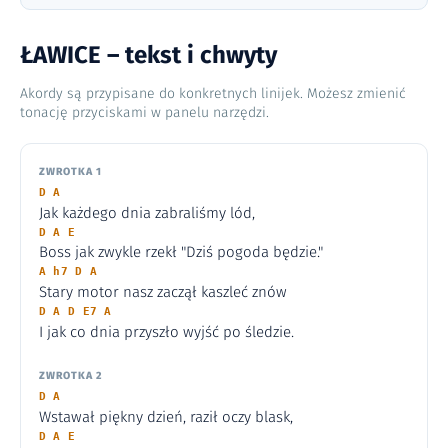
ŁAWICE – tekst i chwyty
Akordy są przypisane do konkretnych linijek. Możesz zmienić
tonację przyciskami w panelu narzędzi.
ZWROTKA 1
D A
Jak każdego dnia zabraliśmy lód,
D A E
Boss jak zwykle rzekł "Dziś pogoda będzie."
A h7 D A
Stary motor nasz zaczął kaszleć znów
D A D E7 A
I jak co dnia przyszło wyjść po śledzie.
ZWROTKA 2
D A
Wstawał piękny dzień, raził oczy blask,
D A E