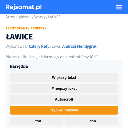
Strona główna
/
Szanty
/
ŁAWICE
TEKST SZANTY I CHWYTY
ŁAWICE
Wykonawca:
Cztery Refy
Słowa:
Andrzej Mendygrał
Pierwsza linijka: „Jak każdego dnia zabraliśmy lód,”
Narzędzia
Większy tekst
Mniejszy tekst
Autoscroll
Tryb ogniskowy
− ton
+ ton