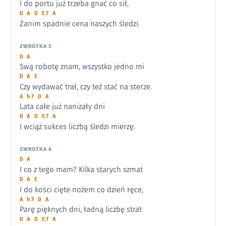
I do portu już trzeba gnać co sił,
D A D E7 A
Zanim spadnie cena naszych śledzi.
ZWROTKA 5
D A
Swą robotę znam, wszystko jedno mi
D A E
Czy wydawać trał, czy też stać na sterze.
A h7 D A
Lata całe już nanizały dni
D A D E7 A
I wciąż sukces liczbą śledzi mierzę.
ZWROTKA 6
D A
I co z tego mam? Kilka starych szmat
D A E
I do kości cięte nożem co dzień ręce,
A h7 D A
Parę pięknych dni, ładną liczbę strat
D A D E7 A