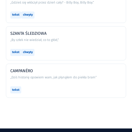
„Gdzieś się włóczył przez dzień cały? - Billy Boy, Billy Boy.”
tekst
chwyty
SZANTA ŚLEDZIOWA
„By człek nie wiedział, co to głód,”
tekst
chwyty
CAMPANÉRO
„Dziś historię opowiem wam, jak płynąłem do piekła bram”
tekst