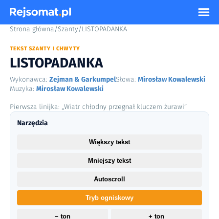
Strona główna
/
Szanty
/
LISTOPADANKA
TEKST SZANTY I CHWYTY
LISTOPADANKA
Wykonawca:
Zejman & Garkumpel
Słowa:
Mirosław Kowalewski
Muzyka:
Mirosław Kowalewski
Pierwsza linijka: „Wiatr chłodny przegnał kluczem żurawi”
Narzędzia
Większy tekst
Mniejszy tekst
Autoscroll
Tryb ogniskowy
− ton
+ ton