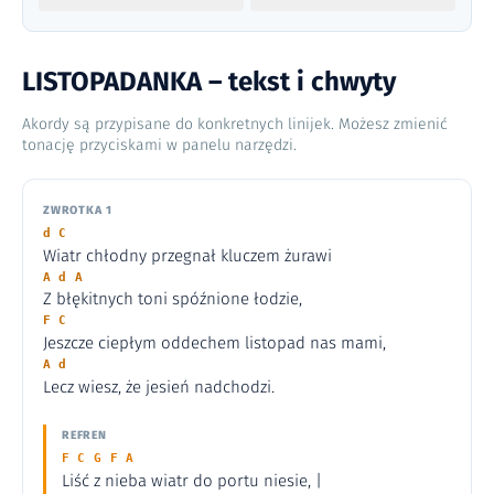
LISTOPADANKA – tekst i chwyty
Akordy są przypisane do konkretnych linijek. Możesz zmienić
tonację przyciskami w panelu narzędzi.
ZWROTKA 1
d C
Wiatr chłodny przegnał kluczem żurawi
A d A
Z błękitnych toni spóźnione łodzie,
F C
Jeszcze ciepłym oddechem listopad nas mami,
A d
Lecz wiesz, że jesień nadchodzi.
REFREN
F C G F A
Liść z nieba wiatr do portu niesie, |