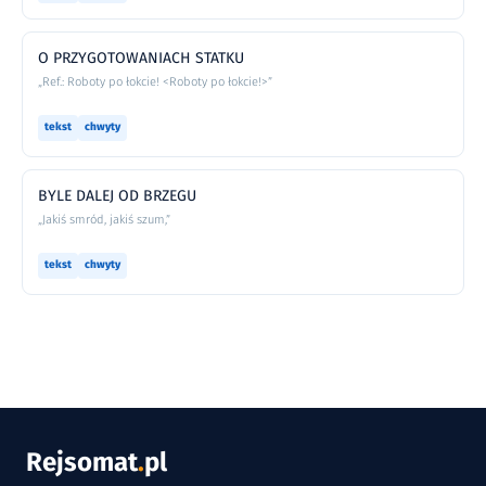
O PRZYGOTOWANIACH STATKU
„Ref.: Roboty po łokcie! <Roboty po łokcie!>”
tekst
chwyty
BYLE DALEJ OD BRZEGU
„Jakiś smród, jakiś szum,”
tekst
chwyty
Rejsomat
.
pl