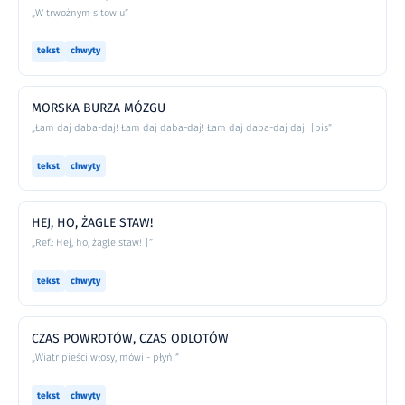
„W trwożnym sitowiu”
tekst
chwyty
MORSKA BURZA MÓZGU
„Łam daj daba-daj! Łam daj daba-daj! Łam daj daba-daj daj! |bis”
tekst
chwyty
HEJ, HO, ŻAGLE STAW!
„Ref.: Hej, ho, żagle staw! |”
tekst
chwyty
CZAS POWROTÓW, CZAS ODLOTÓW
„Wiatr pieści włosy, mówi - płyń!”
tekst
chwyty