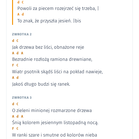
d C
Powoli za piecem rozejrzeć się trzeba, |
A d
To znak, że przyszła jesień. |bis
ZWROTKA 2
d C
Jak drzewa bez liści, obnażone reje
A d A
Bezradnie rozłożą ramiona drewniane,
F C
Wiatr psotnik skądś liści na pokład nawieje,
A d
Jakoś długo budzi się ranek.
ZWROTKA 3
d C
O zieleni minionej rozmarzone drzewa
A d A
Śnią kolorem jesiennym listopadną nocą.
F C
W ranki szare i smutne od kolorów nieba