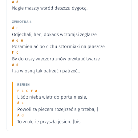
A d
Nagie maszty wśród deszczu dygocą.
ZWROTKA 4
d C
Odjechali, hen, dokądś wczorajsi żeglarze
A d A
Pozamieniać po cichu sztormiaki na płaszcze,
F C
By do ciszy wieczoru znów przytulić twarze
A d
I za wiosną tak patrzeć i patrzeć...
REFREN
F C G F A
Liść z nieba wiatr do portu niesie, |
d C
Powoli za piecem rozejrzeć się trzeba, |
A d
To znak, że przyszła jesień. |bis