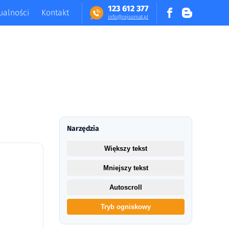
123 612 377
ualności
Kontakt
in​fo​@​​rej​somat​.​pl
Narzędzia
Większy tekst
Mniejszy tekst
Autoscroll
Tryb ogniskowy