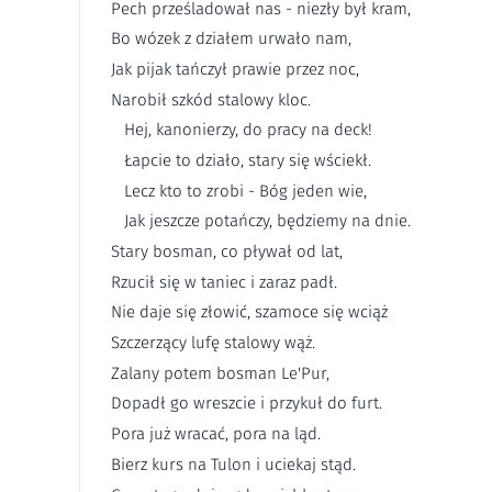
Pech prześladował nas - niezły był kram,
Bo wózek z działem urwało nam,
Jak pijak tańczył prawie przez noc,
Narobił szkód stalowy kloc.
Hej, kanonierzy, do pracy na deck!
Łapcie to działo, stary się wściekł.
Lecz kto to zrobi - Bóg jeden wie,
Jak jeszcze potańczy, będziemy na dnie.
Stary bosman, co pływał od lat,
Rzucił się w taniec i zaraz padł.
Nie daje się złowić, szamoce się wciąż
Szczerzący lufę stalowy wąż.
Zalany potem bosman Le'Pur,
Dopadł go wreszcie i przykuł do furt.
Pora już wracać, pora na ląd.
Bierz kurs na Tulon i uciekaj stąd.