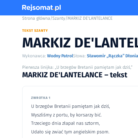
Strona główna
/
Szanty
/
MARKIZ DE'LANTELANCE
TEKST SZANTY
MARKIZ DE'LANTE
Wykonawca:
Wodny Patrol
Słowa:
Sławomir „Rączka” Dłoni
Pierwsza linijka: „U brzegów Bretanii pamiętam jak dziś,”
MARKIZ DE'LANTELANCE – tekst
ZWROTKA 1
U brzegów Bretanii pamiętam jak dziś,
Wyszliśmy z portu, by korsarzy bić.
Trzeciego dnia złapał nas sztorm,
Udało się zwiać tym angielskim psom.