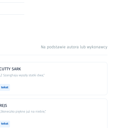
Na podstawie autora lub wykonawcy
CUTTY SARK
„Z Szanghaju wyszły statki dwa,”
tekst
REJS
„Słoneczko piękne już na niebie,”
tekst