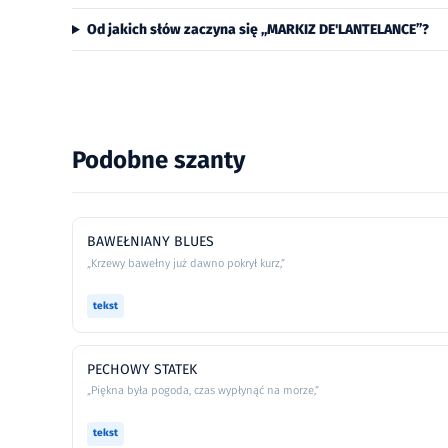
Od jakich słów zaczyna się „MARKIZ DE'LANTELANCE”?
Podobne szanty
BAWEŁNIANY BLUES
„Krzewy bawełny już dawno pokrył kurz,”
tekst
PECHOWY STATEK
„Piękna była pogoda, czas wypłynąć na morze,”
tekst