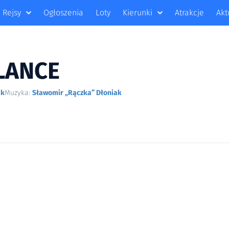
Rejsy
Ogłoszenia
Loty
Kierunki
Atrakcje
Akt
LANCE
ak
Muzyka:
Sławomir „Rączka” Dłoniak