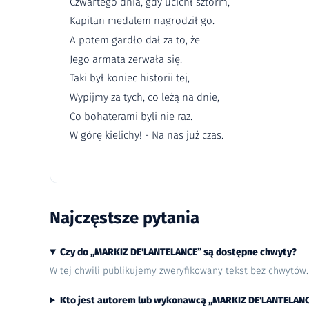
Czwartego dnia, gdy ucichł sztorm,
Kapitan medalem nagrodził go.
A potem gardło dał za to, że
Jego armata zerwała się.
Taki był koniec historii tej,
Wypijmy za tych, co leżą na dnie,
Co bohaterami byli nie raz.
W górę kielichy! - Na nas już czas.
Najczęstsze pytania
Czy do „MARKIZ DE'LANTELANCE” są dostępne chwyty?
W tej chwili publikujemy zweryfikowany tekst bez chwytów
Kto jest autorem lub wykonawcą „MARKIZ DE'LANTELAN