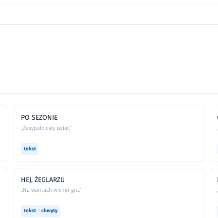
PO SEZONIE
„Zasypało cały świat,”
tekst
HEJ, ŻEGLARZU
„Na wantach wicher gra,”
tekst
chwyty