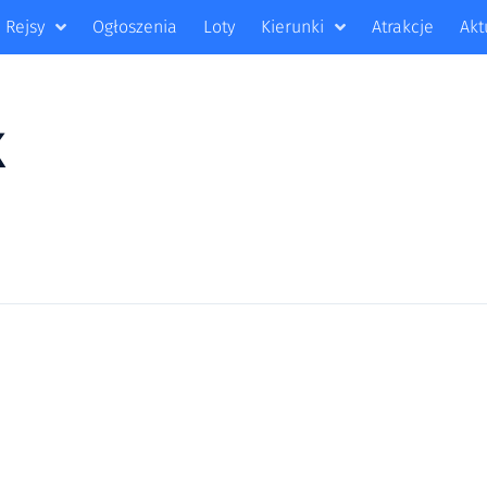
Rejsy
Ogłoszenia
Loty
Kierunki
Atrakcje
Akt
K