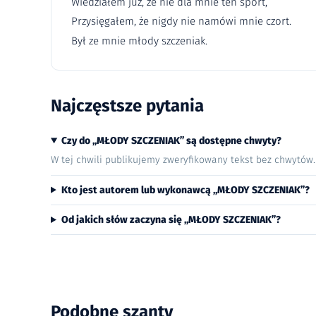
Wiedziałem już, że nie dla mnie ten sport,
Przysięgałem, że nigdy nie namówi mnie czort.
Był ze mnie młody szczeniak.
Najczęstsze pytania
Czy do „MŁODY SZCZENIAK” są dostępne chwyty?
W tej chwili publikujemy zweryfikowany tekst bez chwytów
Kto jest autorem lub wykonawcą „MŁODY SZCZENIAK”?
Od jakich słów zaczyna się „MŁODY SZCZENIAK”?
Podobne szanty