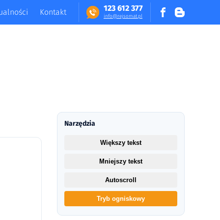
123 612 377
ualności
Kontakt
in​fo​@​​rej​somat​.​pl
Narzędzia
Większy tekst
Mniejszy tekst
Autoscroll
Tryb ogniskowy