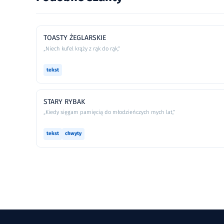
TOASTY ŻEGLARSKIE
„Niech kufel krąży z rąk do rąk,”
tekst
STARY RYBAK
„Kiedy sięgam pamięcią do młodzieńczych mych lat,”
tekst
chwyty