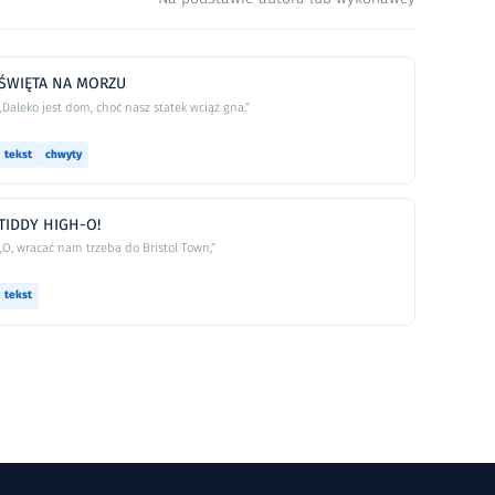
ŚWIĘTA NA MORZU
„Daleko jest dom, choć nasz statek wciąż gna.”
tekst
chwyty
TIDDY HIGH-O!
„O, wracać nam trzeba do Bristol Town,”
tekst