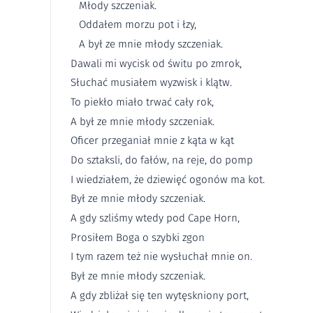
Młody szczeniak.
Oddałem morzu pot i łzy,
A był ze mnie młody szczeniak.
Dawali mi wycisk od świtu po zmrok,
Słuchać musiałem wyzwisk i klątw.
To piekło miało trwać cały rok,
A był ze mnie młody szczeniak.
Oficer przeganiał mnie z kąta w kąt
Do sztaksli, do fałów, na reje, do pomp
I wiedziałem, że dziewięć ogonów ma kot.
Był ze mnie młody szczeniak.
A gdy szliśmy wtedy pod Cape Horn,
Prosiłem Boga o szybki zgon
I tym razem też nie wysłuchał mnie on.
Był ze mnie młody szczeniak.
A gdy zbliżał się ten wytęskniony port,