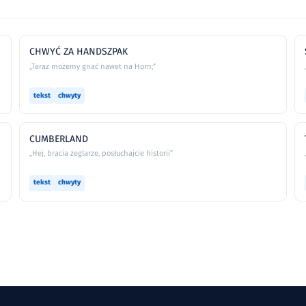
CHWYĆ ZA HANDSZPAK
„Teraz możemy gnać nawet na Horn;”
tekst
chwyty
CUMBERLAND
„Hej, bracia żeglarze, posłuchajcie historii”
tekst
chwyty