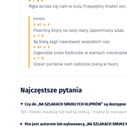
a C a D
Mgła wciska się nam w oczy. Przepiękny miałeś sen, ż
REFREN
G H7 e E
Powrócą klipry na swój stary, zapomniany szlak,
a F D
By bielą żagli nawoływać wszystkich nas.
G H7 e E
Zagwiżdże znów beztrosko w wantach niecierpliwy
a F D
Ocean parsknie nam radośnie pianą w twarz.
Najczęstsze pytania
Czy do „NA SZLAKACH SMUKŁYCH KLIPRÓW” są dostępne
Tak. Chwyty znajdują się nad tą sekcją i można je transpo
Kto jest autorem lub wykonawcą „NA SZLAKACH SMUKŁ