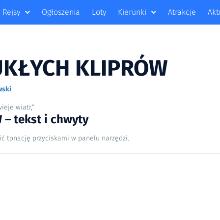
Rejsy
Ogłoszenia
Loty
Kierunki
Atrakcje
Akt
UKŁYCH KLIPRÓW
wski
ieje wiatr,”
 tekst i chwyty
ić tonację przyciskami w panelu narzędzi.
,