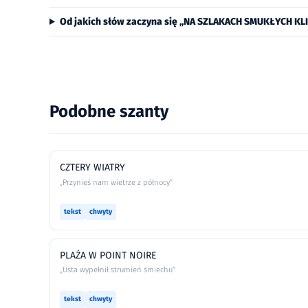
Od jakich słów zaczyna się „NA SZLAKACH SMUKŁYCH K
Podobne szanty
CZTERY WIATRY
„Przynieś nam wietrze z północy”
tekst
chwyty
PLAŻA W POINT NOIRE
„Usta wypełnił strumień śmiechu”
tekst
chwyty