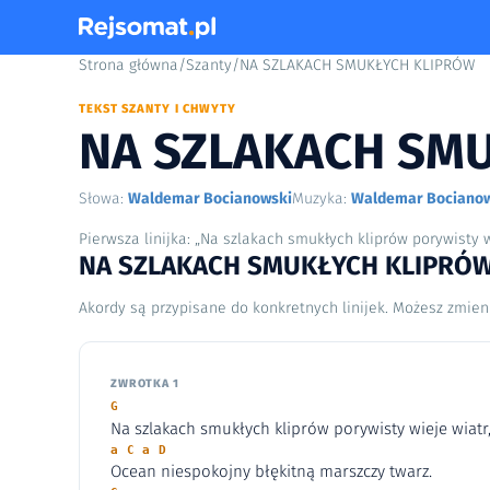
Strona główna
/
Szanty
/
NA SZLAKACH SMUKŁYCH KLIPRÓW
TEKST SZANTY I CHWYTY
NA SZLAKACH SM
Słowa:
Waldemar Bocianowski
Muzyka:
Waldemar Bociano
Pierwsza linijka: „Na szlakach smukłych kliprów porywisty w
NA SZLAKACH SMUKŁYCH KLIPRÓW –
Akordy są przypisane do konkretnych linijek. Możesz zmien
ZWROTKA 1
G
Na szlakach smukłych kliprów porywisty wieje wiatr
a C a D
Ocean niespokojny błękitną marszczy twarz.