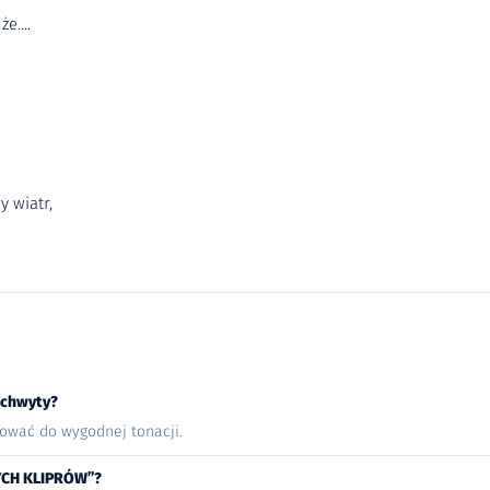
e....
 wiatr,
 chwyty?
nować do wygodnej tonacji.
YCH KLIPRÓW”?