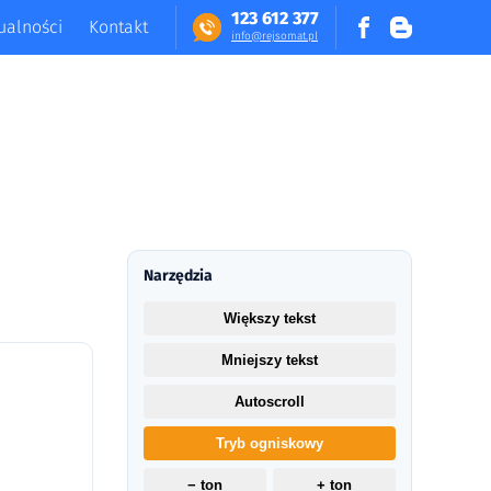
123 612 377
ualności
Kontakt
in​fo​@​​rej​somat​.​pl
Narzędzia
Większy tekst
Mniejszy tekst
Autoscroll
Tryb ogniskowy
− ton
+ ton