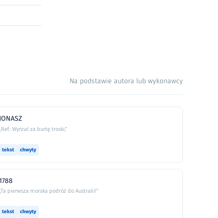
Na podstawie autora lub wykonawcy
JONASZ
„Ref.: Wyrzuć za burtę troski,”
tekst
chwyty
1788
„Ta pierwsza morska podróż do Australii!”
tekst
chwyty