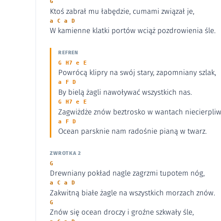
G
Ktoś zabrał mu łabędzie, cumami związał je,
a C a D
W kamienne klatki portów wciąż pozdrowienia śle.
REFREN
G H7 e E
Powrócą klipry na swój stary, zapomniany szlak,
a F D
By bielą żagli nawoływać wszystkich nas.
G H7 e E
Zagwiżdże znów beztrosko w wantach niecierpliwy
a F D
Ocean parsknie nam radośnie pianą w twarz.
ZWROTKA 2
G
Drewniany pokład nagle zagrzmi tupotem nóg,
a C a D
Zakwitną białe żagle na wszystkich morzach znów.
G
Znów się ocean droczy i groźne szkwały śle,