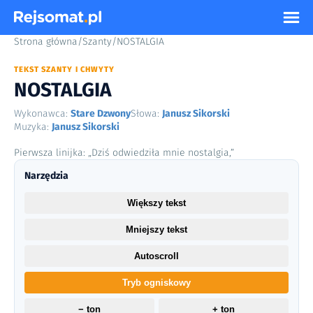
Strona główna
/
Szanty
/
NOSTALGIA
TEKST SZANTY I CHWYTY
NOSTALGIA
Wykonawca:
Stare Dzwony
Słowa:
Janusz Sikorski
Muzyka:
Janusz Sikorski
Pierwsza linijka: „Dziś odwiedziła mnie nostalgia,”
Narzędzia
Większy tekst
Mniejszy tekst
Autoscroll
Tryb ogniskowy
− ton
+ ton