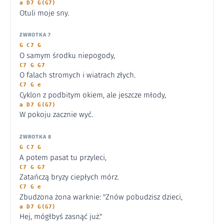
a D7 G(G7)
Otuli moje sny.
ZWROTKA 7
G C7 G
O samym środku niepogody,
C7 G G7
O falach stromych i wiatrach złych.
C7 G e
Cyklon z podbitym okiem, ale jeszcze młody,
a D7 G(G7)
W pokoju zacznie wyć.
ZWROTKA 8
G C7 G
A potem pasat tu przyleci,
C7 G G7
Zatańczą bryzy ciepłych mórz.
C7 G e
Zbudzona żona warknie: "Znów pobudzisz dzieci,
a D7 G(G7)
Hej, mógłbyś zasnąć już."