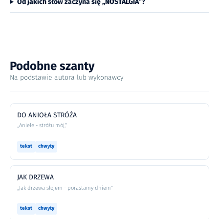
Od jakich słów zaczyna się „NOSTALGIA”?
Podobne szanty
Na podstawie autora lub wykonawcy
DO ANIOŁA STRÓŻA
„Aniele - stróżu mój,”
tekst
chwyty
JAK DRZEWA
„Jak drzewa słojem - porastamy dniem”
tekst
chwyty