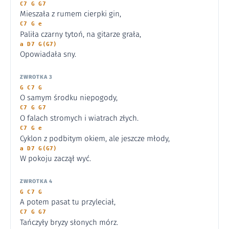
C7 G G7
Mieszała z rumem cierpki gin,
C7 G e
Paliła czarny tytoń, na gitarze grała,
a D7 G(G7)
Opowiadała sny.
ZWROTKA 3
G C7 G
O samym środku niepogody,
C7 G G7
O falach stromych i wiatrach złych.
C7 G e
Cyklon z podbitym okiem, ale jeszcze młody,
a D7 G(G7)
W pokoju zaczął wyć.
ZWROTKA 4
G C7 G
A potem pasat tu przyleciał,
C7 G G7
Tańczyły bryzy słonych mórz.