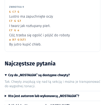
ZWROTKA 9
G C7 G
Lustro ma zapuchnięte oczy
C7 G G7
I twarz jak rozłupany pień.
C7 G e
Cóż, trzeba się ogolić i pójść do roboty
a D7 G(G7)
By jutro kupić chleb.
Najczęstsze pytania
Czy do „NOSTALGIA” są dostępne chwyty?
Tak. Chwyty znajdują się nad tą sekcją i można je transponować
do wygodnej tonacji.
Kto jest autorem lub wykonawcą „NOSTALGIA”?