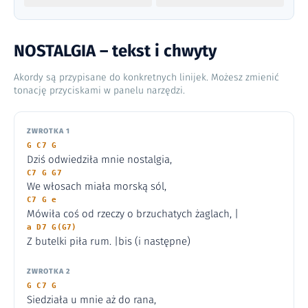
NOSTALGIA – tekst i chwyty
Akordy są przypisane do konkretnych linijek. Możesz zmienić
tonację przyciskami w panelu narzędzi.
ZWROTKA 1
G C7 G
Dziś odwiedziła mnie nostalgia,
C7 G G7
We włosach miała morską sól,
C7 G e
Mówiła coś od rzeczy o brzuchatych żaglach, |
a D7 G(G7)
Z butelki piła rum. |bis (i następne)
ZWROTKA 2
G C7 G
Siedziała u mnie aż do rana,