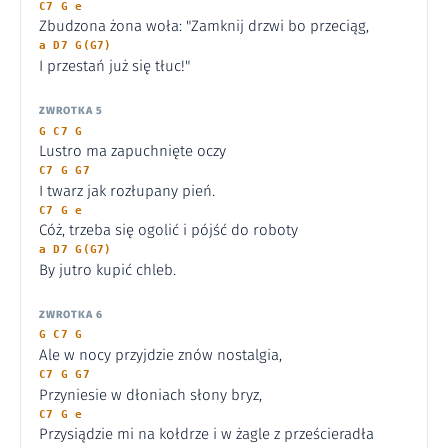
C7 G e
Zbudzona żona woła: "Zamknij drzwi bo przeciąg,
a D7 G(G7)
I przestań już się tłuc!"
ZWROTKA 5
G C7 G
Lustro ma zapuchnięte oczy
C7 G G7
I twarz jak rozłupany pień.
C7 G e
Cóż, trzeba się ogolić i pójść do roboty
a D7 G(G7)
By jutro kupić chleb.
ZWROTKA 6
G C7 G
Ale w nocy przyjdzie znów nostalgia,
C7 G G7
Przyniesie w dłoniach słony bryz,
C7 G e
Przysiądzie mi na kołdrze i w żagle z prześcieradła