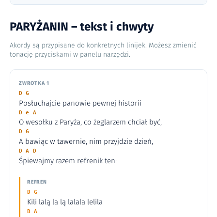
PARYŻANIN – tekst i chwyty
Akordy są przypisane do konkretnych linijek. Możesz zmienić
tonację przyciskami w panelu narzędzi.
ZWROTKA 1
D G
Posłuchajcie panowie pewnej historii
D e A
O wesołku z Paryża, co żeglarzem chciał być,
D G
A bawiąc w tawernie, nim przyjdzie dzień,
D A D
Śpiewajmy razem refrenik ten:
REFREN
D G
Kili lalą la lą lalala lelila
D A