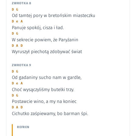
ZWROTKA 8
D G
Od tamtej pory w bretońskim miasteczku
D e A
Panuje spokój, cisza i ład.
D G
W sekrecie powiem, że Paryżanin
D A D
Wyruszył piechotą zdobywać świat
ZWROTKA 9
D G
Od gadaniny sucho nam w gardle,
D e A
Choć wysączyliśmy butelki trzy.
D G
Postawcie wino, a my na koniec
D A D
Cichutko zaśpiewamy, bo barman śpi.
REFREN