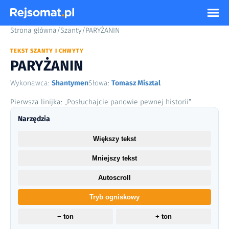
Strona główna
/
Szanty
/
PARYŻANIN
TEKST SZANTY I CHWYTY
PARYŻANIN
Wykonawca:
Shantymen
Słowa:
Tomasz Misztal
Pierwsza linijka: „Posłuchajcie panowie pewnej historii”
Narzędzia
Większy tekst
Mniejszy tekst
Autoscroll
Tryb ogniskowy
− ton
+ ton