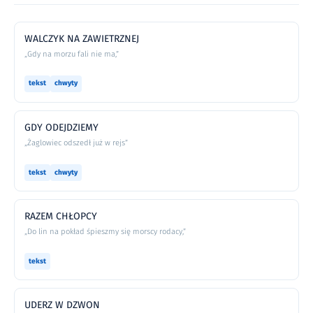
WALCZYK NA ZAWIETRZNEJ
„Gdy na morzu fali nie ma,”
tekst
chwyty
GDY ODEJDZIEMY
„Żaglowiec odszedł już w rejs”
tekst
chwyty
RAZEM CHŁOPCY
„Do lin na pokład śpieszmy się morscy rodacy,”
tekst
UDERZ W DZWON