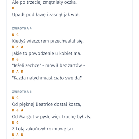
Ale po trzeciej zmętniały oczka,
D
Upadł pod ławę i zasnął jak wół.
ZWROTKA 4
D G
Kiedyś wieczorem przechwalał się,
D e A
Jakie to powodzenie u kobiet ma.
D G
"Jeżeli zechcę" - mówił bez żartów -
D A D
"Każda natychmiast ciało swe da."
ZWROTKA 5
D G
Od pięknej Beatrice dostał kosza,
D e A
Od Margot w pysk, więc trochę był zły.
D G
Z Lolą zakończył rozmowę tak,
D A D