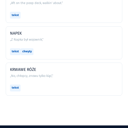
„Aft on the poop deck, walkin' about.”
tekst
NAPEK
„Z Napka był wojownik,”
tekst
chwyty
KRWAWE RÓŻE
„No, chłopcy, znowu tylko kląć,”
tekst