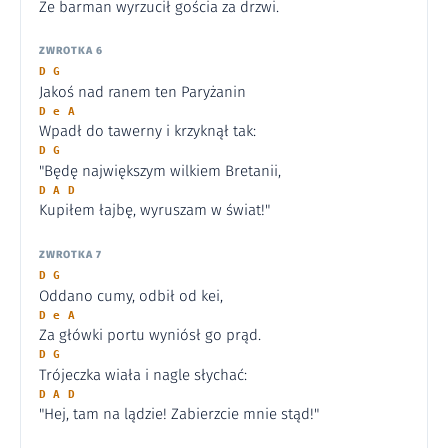
Że barman wyrzucił gościa za drzwi.
ZWROTKA 6
D G
Jakoś nad ranem ten Paryżanin
D e A
Wpadł do tawerny i krzyknął tak:
D G
"Będę największym wilkiem Bretanii,
D A D
Kupiłem łajbę, wyruszam w świat!"
ZWROTKA 7
D G
Oddano cumy, odbił od kei,
D e A
Za główki portu wyniósł go prąd.
D G
Trójeczka wiała i nagle słychać:
D A D
"Hej, tam na lądzie! Zabierzcie mnie stąd!"