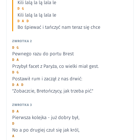
Kili lalą la lą lala le
D G
Kili lalą la lą lala le
D A D
Bo śpiewać i tańczyć nam teraz się chce
ZWROTKA 2
D G
Pewnego razu do portu Brest
D A
Przybył facet z Paryża, co wielki miał gest.
D G
Postawił rum i zaczął z nas drwić:
D A D
"Zobaczcie, Bretończycy, jak trzeba pić."
ZWROTKA 3
D A
Pierwsza kolejka - już dobry był,
D
No a po drugiej czuł się jak król,
A