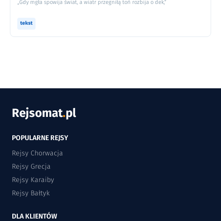
„Gdy mgła spowija świat, a wiatr przegniłą toń rozbija o dek,”
tekst
Rejsomat
.
pl
POPULARNE REJSY
Rejsy Chorwacja
Rejsy Grecja
Rejsy Karaiby
Rejsy Bałtyk
DLA KLIENTÓW