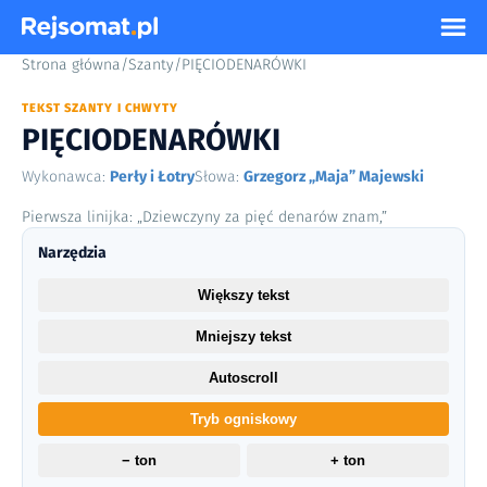
Strona główna
/
Szanty
/
PIĘCIODENARÓWKI
TEKST SZANTY I CHWYTY
PIĘCIODENARÓWKI
Wykonawca:
Perły i Łotry
Słowa:
Grzegorz „Maja” Majewski
Pierwsza linijka: „Dziewczyny za pięć denarów znam,”
Narzędzia
Większy tekst
Mniejszy tekst
Autoscroll
Tryb ogniskowy
− ton
+ ton