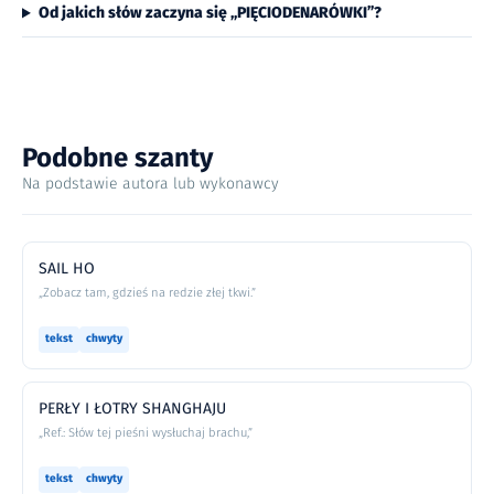
Od jakich słów zaczyna się „PIĘCIODENARÓWKI”?
Podobne szanty
Na podstawie autora lub wykonawcy
SAIL HO
„Zobacz tam, gdzieś na redzie złej tkwi.”
tekst
chwyty
PERŁY I ŁOTRY SHANGHAJU
„Ref.: Słów tej pieśni wysłuchaj brachu,”
tekst
chwyty