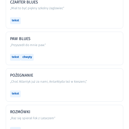
CZARTER BLUES
„Miał to być piękny szkolny żaglowiec”
tekst
PAW BLUES
„Przyszedł do mnie paw.”
tekst
chwyty
POŻEGNANIE
„Choć Atlantyk już za nami, Antarktyda też w kieszeni,”
tekst
ROZMÓWKI
„Raz się spierał Fok z Lataczem”