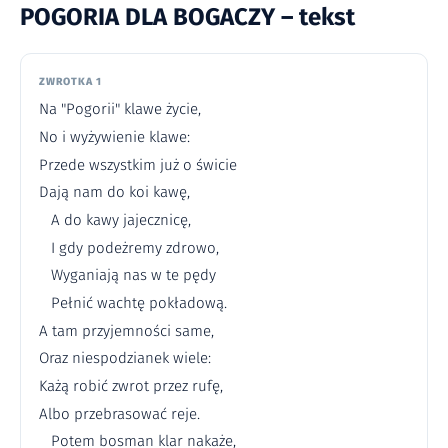
POGORIA DLA BOGACZY – tekst
ZWROTKA 1
Na "Pogorii" klawe życie,
No i wyżywienie klawe:
Przede wszystkim już o świcie
Dają nam do koi kawę,
A do kawy jajecznicę,
I gdy podeżremy zdrowo,
Wyganiają nas w te pędy
Pełnić wachtę pokładową.
A tam przyjemności same,
Oraz niespodzianek wiele:
Każą robić zwrot przez rufę,
Albo przebrasować reje.
Potem bosman klar nakaże,