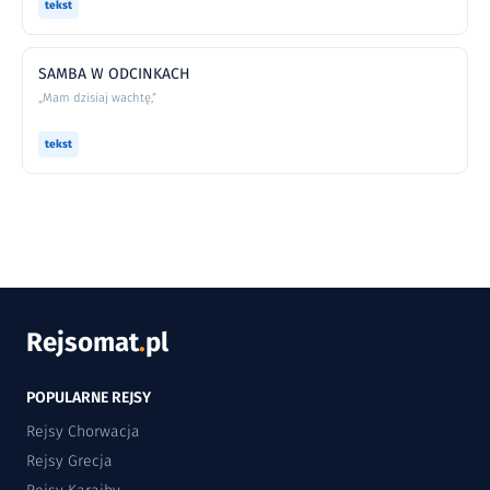
tekst
SAMBA W ODCINKACH
„Mam dzisiaj wachtę,”
tekst
Rejsomat
.
pl
POPULARNE REJSY
Rejsy Chorwacja
Rejsy Grecja