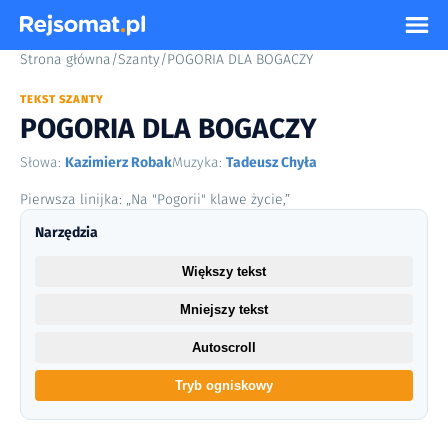
Strona główna
/
Szanty
/
POGORIA DLA BOGACZY
TEKST SZANTY
POGORIA DLA BOGACZY
Słowa:
Kazimierz Robak
Muzyka:
Tadeusz Chyła
Pierwsza linijka: „Na "Pogorii" klawe życie,”
Narzędzia
Większy tekst
Mniejszy tekst
Autoscroll
Tryb ogniskowy