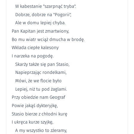
W kabestanie "szarpnąć tryba".
Dobrze, dobrze na "Pogorii",
Ale w domu lepiej chyba.
Pan Kapitan jest zmartwiony,
Bo mu wiatr wciąż dmucha w brodę.
Wkłada ciepłe kalesony
I narzeka na pogodę.
Skarży także się pan Stasio,
Napieprzając rondelkami,
Mówi, że we flocie było
Lepiej, niż tu pod żaglami.
Przy obiedzie nam Geograf
Powie jakąś dykteryjkę,
Stasio bierze z chłodni kurę
I ukręca kurze szyjkę,
A my wszystko to zżeramy,