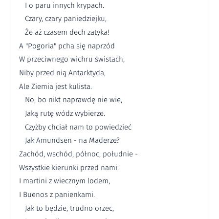
I o paru innych krypach.
Czary, czary paniedziejku,
Że aż czasem dech zatyka!
A "Pogoria" pcha się naprzód
W przeciwnego wichru świstach,
Niby przed nią Antarktyda,
Ale Ziemia jest kulista.
No, bo nikt naprawdę nie wie,
Jaką rutę wódz wybierze.
Czyżby chciał nam to powiedzieć
Jak Amundsen - na Maderze?
Zachód, wschód, północ, południe -
Wszystkie kierunki przed nami:
I martini z wiecznym lodem,
I Buenos z panienkami.
Jak to będzie, trudno orzec,