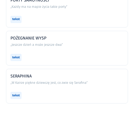
PORTY SAMOTNOŚCI
„Każdy ma na mapie życia takie porty”
tekst
POŻEGNANIE WYSP
„Jeszcze dzień a może jeszcze dwa”
tekst
SERAPHINA
„W Kairze piękne dziewczę jest, co zwie się Serafina”
tekst