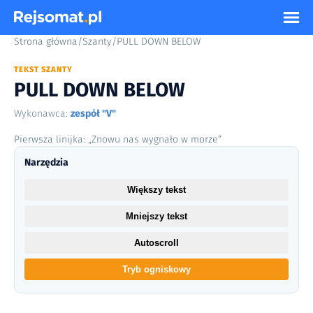
Strona główna
/
Szanty
/
PULL DOWN BELOW
TEKST SZANTY
PULL DOWN BELOW
Wykonawca:
zespół "V"
Pierwsza linijka: „Znowu nas wygnało w morze”
Narzędzia
Większy tekst
Mniejszy tekst
Autoscroll
Tryb ogniskowy