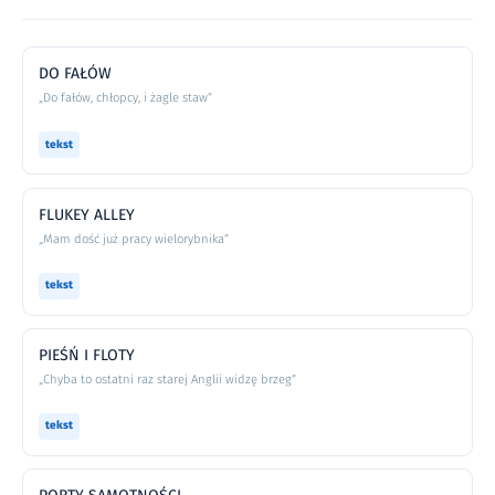
DO FAŁÓW
„Do fałów, chłopcy, i żagle staw”
tekst
FLUKEY ALLEY
„Mam dość już pracy wielorybnika”
tekst
PIEŚŃ I FLOTY
„Chyba to ostatni raz starej Anglii widzę brzeg”
tekst