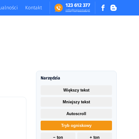
123 612 377
ualności
Kontakt
in​fo​@​​rej​somat​.​pl
Narzędzia
Większy tekst
Mniejszy tekst
Autoscroll
Tryb ogniskowy
− ton
+ ton