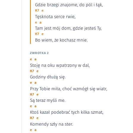
Gdzie brzegi znajome, do pól i łąk,
H7 e
Tęsknota serce rwie,
e a
Tam jest mój dom, gdzie jesteś Ty,
H7 e
Bo wiem, że kochasz mnie.
ZWROTKA 2
e a
Stoję na oku wpatrzony w dal,
H7 e
Godziny dłużą się.
e a
Przy Tobie miła, choć wzmógł się wiatr,
H7 e
Są teraz myśli me.
e a
Ktoś kazał podebrać tych kilka szmat,
H7 e
Komendy szły na ster.
e a