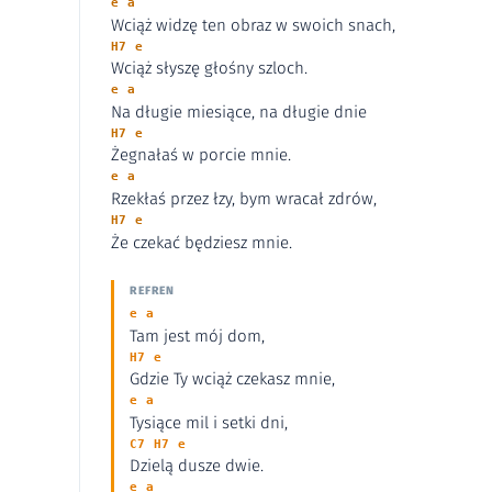
e a
Wciąż widzę ten obraz w swoich snach,
H7 e
Wciąż słyszę głośny szloch.
e a
Na długie miesiące, na długie dnie
H7 e
Żegnałaś w porcie mnie.
e a
Rzekłaś przez łzy, bym wracał zdrów,
H7 e
Że czekać będziesz mnie.
REFREN
e a
Tam jest mój dom,
H7 e
Gdzie Ty wciąż czekasz mnie,
e a
Tysiące mil i setki dni,
C7 H7 e
Dzielą dusze dwie.
e a