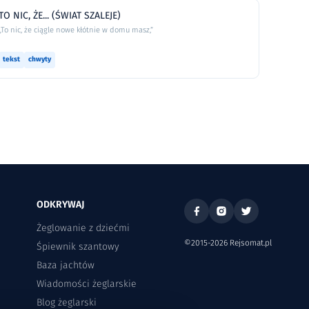
TO NIC, ŻE... (ŚWIAT SZALEJE)
„To nic, że ciągle nowe kłótnie w domu masz,”
tekst
chwyty
ODKRYWAJ
Żeglowanie z dziećmi
©2015-2026 Rejsomat.pl
Śpiewnik szantowy
Baza jachtów
Wiadomości żeglarskie
Blog żeglarski