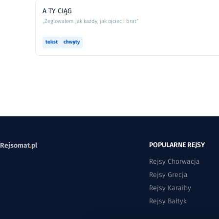
A TY CIĄG
„Żeglowałem jak każdy, jak ojciec i brat”
tekst
chwyty
POPULARNE REJSY
Rejsomat
.
pl
Rejsy Chorwacja
Rejsy Grecja
Rejsy Karaiby
Rejsy Bałtyk