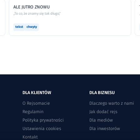
ALE JUTRO ZNOWU
„To co, że znamy się tak długo,”
tekst
chwyty
DLA KLIENTÓW
DLA BIZNESU
O Rejsomacie
Dlaczego warto z nami
Regulamin
Jak dodać rejs
Polityka prywatności
Dla mediów
Ustawienia cookies
Dla inwestorów
Kontakt