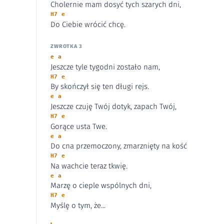
Cholernie mam dosyć tych szarych dni,
H7 e
Do Ciebie wrócić chcę.
ZWROTKA 3
e a
Jeszcze tyle tygodni zostało nam,
H7 e
By skończył się ten długi rejs.
e a
Jeszcze czuję Twój dotyk, zapach Twój,
H7 e
Gorące usta Twe.
e a
Do cna przemoczony, zmarznięty na kość
H7 e
Na wachcie teraz tkwię.
e a
Marzę o cieple wspólnych dni,
H7 e
Myślę o tym, że...