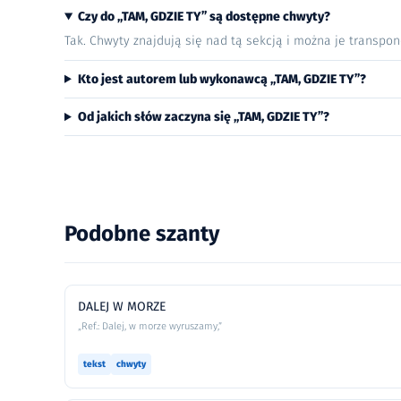
Czy do „TAM, GDZIE TY” są dostępne chwyty?
Tak. Chwyty znajdują się nad tą sekcją i można je transpo
Kto jest autorem lub wykonawcą „TAM, GDZIE TY”?
Od jakich słów zaczyna się „TAM, GDZIE TY”?
Podobne szanty
DALEJ W MORZE
„Ref.: Dalej, w morze wyruszamy,”
tekst
chwyty