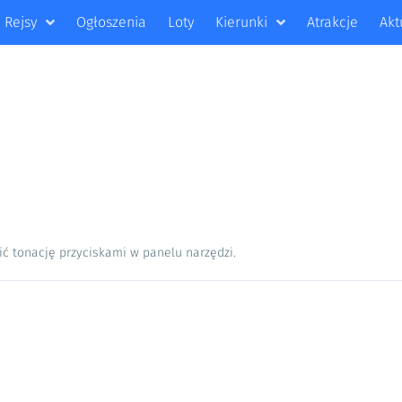
Rejsy
Ogłoszenia
Loty
Kierunki
Atrakcje
Akt
ić tonację przyciskami w panelu narzędzi.